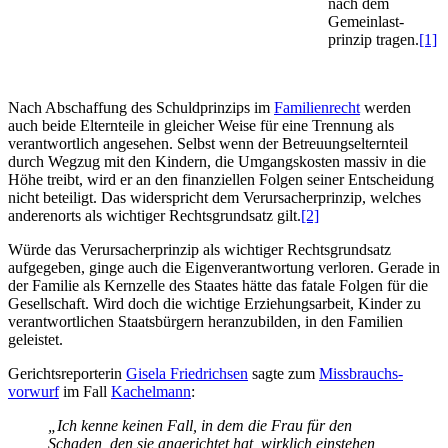
nach dem
Gemein­last­
prinzip tragen.
[1]
Nach Abschaffung des Schuldprinzips im
Familienrecht
werden
auch beide Elternteile in gleicher Weise für eine Trennung als
verantwortlich angesehen. Selbst wenn der Betreuungs­eltern­teil
durch Wegzug mit den Kindern, die Umgangskosten massiv in die
Höhe treibt, wird er an den finanziellen Folgen seiner Entscheidung
nicht beteiligt. Das widerspricht dem Verursacher­prinzip, welches
anderenorts als wichtiger Rechts­grund­satz gilt.
[2]
Würde das Verursacher­prinzip als wichtiger Rechts­grundsatz
aufgegeben, ginge auch die Eigen­verantwortung verloren. Gerade in
der Familie als Kernzelle des Staates hätte das fatale Folgen für die
Gesellschaft. Wird doch die wichtige Erziehungsarbeit, Kinder zu
verantwortlichen Staatsbürgern heranzubilden, in den Familien
geleistet.
Gerichts­reporterin
Gisela Friedrichsen
sagte zum
Missbrauchs­
vorwurf
im Fall
Kachelmann
:
„Ich kenne keinen Fall, in dem die Frau für den
Schaden, den sie angerichtet hat, wirklich einstehen