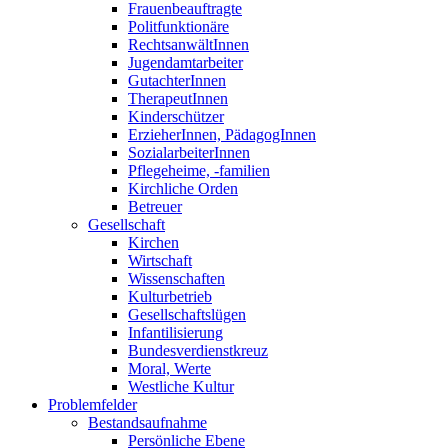
Frauenbeauftragte
Politfunktionäre
RechtsanwältInnen
Jugendamtarbeiter
GutachterInnen
TherapeutInnen
Kinderschützer
ErzieherInnen, PädagogInnen
SozialarbeiterInnen
Pflegeheime, -familien
Kirchliche Orden
Betreuer
Gesellschaft
Kirchen
Wirtschaft
Wissenschaften
Kulturbetrieb
Gesellschaftslügen
Infantilisierung
Bundesverdienstkreuz
Moral, Werte
Westliche Kultur
Problemfelder
Bestandsaufnahme
Persönliche Ebene