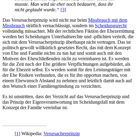
musste. Man wird sie eher noch bedauern, dass ihr
nicht geglaubt wurde.“
[3]
Das Verursacher­prinzip wird nicht nur beim
Missbrauch mit dem
Missbrauch
sträflich vernachlässigt, sondern im
Scheidungsrecht
vollständig missachtet. Mit der rechtlichen Fiktion der Ehezerrüttung
werden bei Scheidungen Unterhaltsrechte und -pflichten verteilt, die
sich mit dem Verursacher­prinzip überhaupt nicht vertragen. Das ist
politisch gewollt willkürlich gesetztes Recht, das mit dem Konzept
von Ehe und Familie nichts zu tun hat und somit auch mit den
Motiven des Eheschließenden nicht zu vereinbaren ist. Es werden
für die Zeit nach der Ehe größere Verpflichtungen aufgebürdet, als
für die Ehezeit selbst. Es werden somit für den Leistungs­träger mit
der Ehe Risiken verbunden, die es für ihn opportun machen, von
einem Ehewunsch Abstand zu nehmen und letztlich damit auch auf
den Wunsch einer Familien­gründung zu verzichten.
Es ist umstritten, dass der Verzicht auf das Verursacher­prinzip und
das Prinzip der Eigen­verantwortung im Scheidungsfall mit dem
Konzept der Familie vereinbar ist.
[1]
Wikipedia:
Verursacher­prinzip