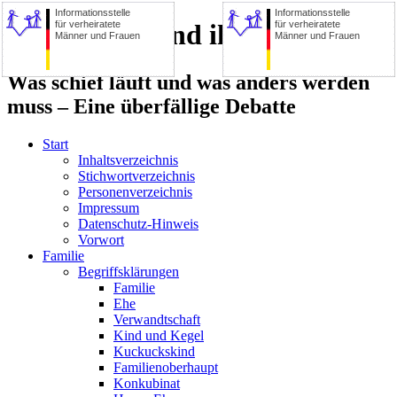
Informationsstelle
Informationsstelle
für verheiratete
für verheiratete
Die Familie und ihre Zerstörer
Männer und Frauen
Männer und Frauen
Was schief läuft und was anders werden
muss – Eine überfällige Debatte
Start
Inhaltsverzeichnis
Stichwortverzeichnis
Personenverzeichnis
Impressum
Datenschutz-Hinweis
Vorwort
Familie
Begriffsklärungen
Familie
Ehe
Verwandtschaft
Kind und Kegel
Kuckuckskind
Familienoberhaupt
Konkubinat