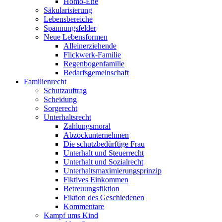
Homo-Ehe
Säkularisierung
Lebensbereiche
Spannungsfelder
Neue Lebensformen
Alleinerziehende
Flickwerk-Familie
Regenbogenfamilie
Bedarfsgemeinschaft
Familienrecht
Schutzauftrag
Scheidung
Sorgerecht
Unterhaltsrecht
Zahlungsmoral
Abzockunternehmen
Die schutzbedürftige Frau
Unterhalt und Steuerrecht
Unterhalt und Sozialrecht
Unterhaltsmaximierungsprinzip
Fiktives Einkommen
Betreuungsfiktion
Fiktion des Geschiedenen
Kommentare
Kampf ums Kind