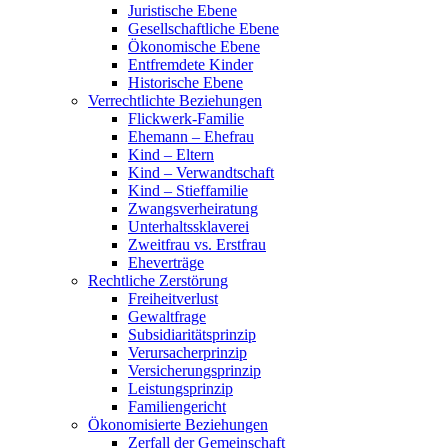
Juristische Ebene
Gesellschaftliche Ebene
Ökonomische Ebene
Entfremdete Kinder
Historische Ebene
Verrechtlichte Beziehungen
Flickwerk-Familie
Ehemann – Ehefrau
Kind – Eltern
Kind – Verwandtschaft
Kind – Stieffamilie
Zwangsverheiratung
Unterhaltssklaverei
Zweitfrau vs. Erstfrau
Eheverträge
Rechtliche Zerstörung
Freiheitverlust
Gewaltfrage
Subsidiaritätsprinzip
Verursacherprinzip
Versicherungsprinzip
Leistungsprinzip
Familiengericht
Ökonomisierte Beziehungen
Zerfall der Gemeinschaft