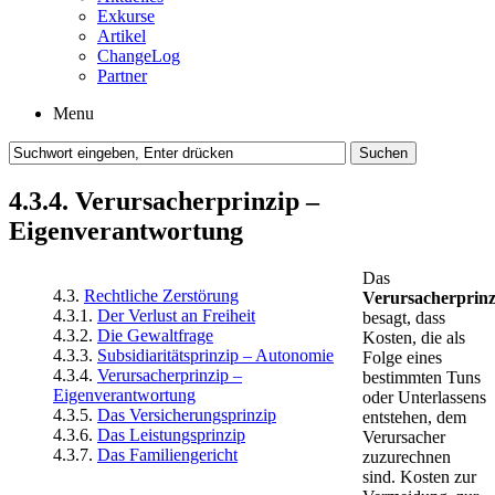
Exkurse
Artikel
ChangeLog
Partner
Menu
4.3.4. Verursacherprinzip –
Eigenverantwortung
Das
4.3.
Rechtliche Zerstörung
Verursacherprinz
4.3.1.
Der Verlust an Freiheit
besagt, dass
4.3.2.
Die Gewaltfrage
Kosten, die als
4.3.3.
Subsidiaritätsprinzip – Autonomie
Folge eines
4.3.4.
Verursacherprinzip –
bestimmten Tuns
Eigenverantwortung
oder Unterlassens
4.3.5.
Das Versicherungsprinzip
entstehen, dem
4.3.6.
Das Leistungsprinzip
Verursacher
4.3.7.
Das Familiengericht
zuzurechnen
sind. Kosten zur