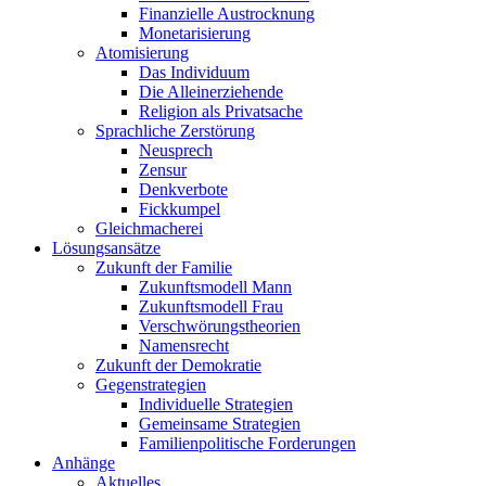
Finanzielle Austrocknung
Monetarisierung
Atomisierung
Das Individuum
Die Alleinerziehende
Religion als Privatsache
Sprachliche Zerstörung
Neusprech
Zensur
Denkverbote
Fickkumpel
Gleichmacherei
Lösungsansätze
Zukunft der Familie
Zukunftsmodell Mann
Zukunftsmodell Frau
Verschwörungstheorien
Namensrecht
Zukunft der Demokratie
Gegenstrategien
Individuelle Strategien
Gemeinsame Strategien
Familienpolitische Forderungen
Anhänge
Aktuelles