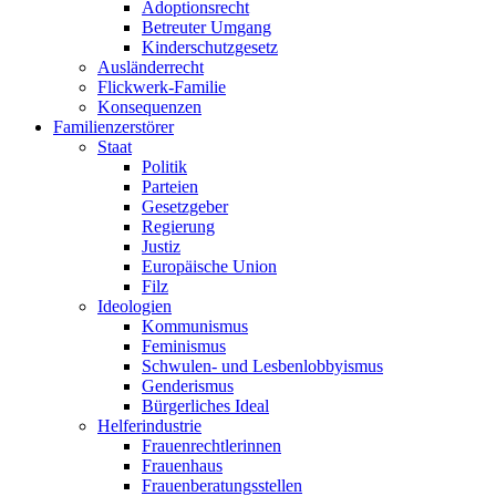
Adoptionsrecht
Betreuter Umgang
Kinderschutzgesetz
Ausländerrecht
Flickwerk-Familie
Konsequenzen
Familienzerstörer
Staat
Politik
Parteien
Gesetzgeber
Regierung
Justiz
Europäische Union
Filz
Ideologien
Kommunismus
Feminismus
Schwulen- und Lesbenlobbyismus
Genderismus
Bürgerliches Ideal
Helferindustrie
Frauenrechtlerinnen
Frauenhaus
Frauenberatungsstellen