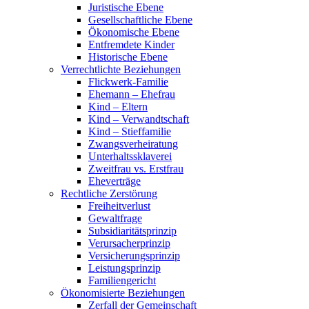
Juristische Ebene
Gesellschaftliche Ebene
Ökonomische Ebene
Entfremdete Kinder
Historische Ebene
Verrechtlichte Beziehungen
Flickwerk-Familie
Ehemann – Ehefrau
Kind – Eltern
Kind – Verwandtschaft
Kind – Stieffamilie
Zwangsverheiratung
Unterhaltssklaverei
Zweitfrau vs. Erstfrau
Eheverträge
Rechtliche Zerstörung
Freiheitverlust
Gewaltfrage
Subsidiaritätsprinzip
Verursacherprinzip
Versicherungsprinzip
Leistungsprinzip
Familiengericht
Ökonomisierte Beziehungen
Zerfall der Gemeinschaft