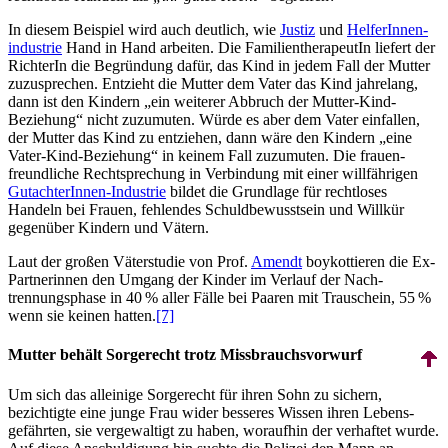
In diesem Beispiel wird auch deutlich, wie
Justiz
und
HelferInnen­
industrie
Hand in Hand arbeiten. Die Familien­therapeutIn liefert der
RichterIn die Begründung dafür, das Kind in jedem Fall der Mutter
zuzusprechen. Entzieht die Mutter dem Vater das Kind jahrelang,
dann ist den Kindern „ein weiterer Abbruch der Mutter-Kind-
Beziehung“ nicht zuzumuten. Würde es aber dem Vater einfallen,
der Mutter das Kind zu entziehen, dann wäre den Kindern „eine
Vater-Kind-Beziehung“ in keinem Fall zuzumuten. Die frauen­
freundliche Recht­sprechung in Verbindung mit einer willfährigen
GutachterInnen-Industrie
bildet die Grundlage für rechtloses
Handeln bei Frauen, fehlendes Schuld­bewusst­sein und Willkür
gegenüber Kindern und Vätern.
Laut der großen Väterstudie von Prof.
Amendt
boykottieren die Ex-
Partnerinnen den Umgang der Kinder im Verlauf der Nach­
trennungs­phase in 40 % aller Fälle bei Paaren mit Trauschein, 55 %
wenn sie keinen hatten.
[7]
Mutter behält Sorgerecht trotz Missbrauchsvorwurf
Um sich das alleinige Sorgerecht für ihren Sohn zu sichern,
bezichtigte eine junge Frau wider besseres Wissen ihren Lebens­
gefährten, sie vergewaltigt zu haben, woraufhin der verhaftet wurde.