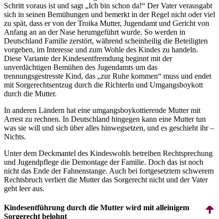
Schritt voraus ist und sagt „Ich bin schon da!“ Der Vater verausgabt
sich in seinen Bemühungen und bemerkt in der Regel nicht oder viel
zu spät, dass er von der Troika Mutter, Jugendamt und Gericht von
Anfang an an der Nase herumgeführt wurde. So werden in
Deutschland Familie zerstört, während scheinheilig die Beteiligten
vorgeben, im Interesse und zum Wohle des Kindes zu handeln.
Diese Variante der Kindes­entfremdung beginnt mit der
unverdächtigen Bemühen des Jugendamts um das
trennungsgestresste Kind, das „zur Ruhe kommen“ muss und endet
mit Sorge­rechts­entzug durch die RichterIn und Umgangs­boykott
durch die Mutter.
In anderen Ländern hat eine umgangs­boy­kottierende Mutter mit
Arrest zu rechnen. In Deutschland hingegen kann eine Mutter tun
was sie will und sich über alles hinwegsetzen, und es geschieht ihr –
Nichts.
Unter dem Deckmantel des Kindeswohls betreiben Recht­sprechung
und Jugendpflege die Demontage der Familie. Doch das ist noch
nicht das Ende der Fahnenstange. Auch bei fortgesetztem schwerem
Rechts­bruch verliert die Mutter das Sorgerecht nicht und der Vater
geht leer aus.
Kindes­entführung durch die Mutter wird mit alleinigem
Sorgerecht belohnt