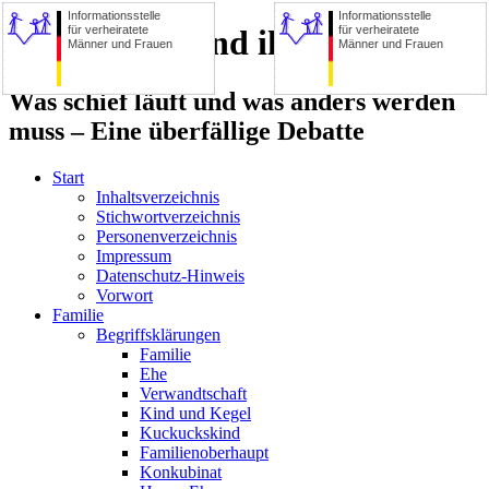
Informationsstelle
Informationsstelle
für verheiratete
für verheiratete
Die Familie und ihre Zerstörer
Männer und Frauen
Männer und Frauen
Was schief läuft und was anders werden
muss – Eine überfällige Debatte
Start
Inhaltsverzeichnis
Stichwortverzeichnis
Personenverzeichnis
Impressum
Datenschutz-Hinweis
Vorwort
Familie
Begriffsklärungen
Familie
Ehe
Verwandtschaft
Kind und Kegel
Kuckuckskind
Familienoberhaupt
Konkubinat