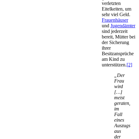
verletzten
Eitelkeiten, um
sehr viel Geld.
Frauen­häuser
und
Jugendämter
sind jederzeit
bereit, Mütter bei
der Sicherung
ihrer
Besitzansprüche
am Kind zu
unterstützen.
[2]
„Der
Frau
wird
[…]
meist
geraten,
im
Fall
eines
Auszugs
aus
der