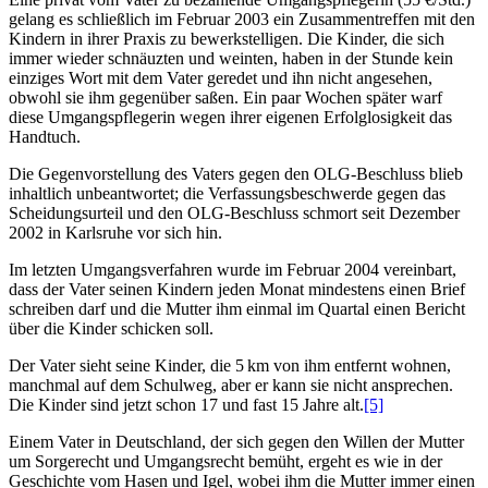
gelang es schließlich im Februar 2003 ein Zusammentreffen mit den
Kindern in ihrer Praxis zu bewerkstelligen. Die Kinder, die sich
immer wieder schnäuzten und weinten, haben in der Stunde kein
einziges Wort mit dem Vater geredet und ihn nicht angesehen,
obwohl sie ihm gegenüber saßen. Ein paar Wochen später warf
diese Umgangs­pflegerin wegen ihrer eigenen Erfolg­losigkeit das
Handtuch.
Die Gegenvorstellung des Vaters gegen den OLG-Beschluss blieb
inhaltlich unbeantwortet; die Verfassungs­beschwerde gegen das
Scheidungsurteil und den OLG-Beschluss schmort seit Dezember
2002 in Karlsruhe vor sich hin.
Im letzten Umgangs­verfahren wurde im Februar 2004 vereinbart,
dass der Vater seinen Kindern jeden Monat mindestens einen Brief
schreiben darf und die Mutter ihm einmal im Quartal einen Bericht
über die Kinder schicken soll.
Der Vater sieht seine Kinder, die 5 km von ihm entfernt wohnen,
manchmal auf dem Schulweg, aber er kann sie nicht ansprechen.
Die Kinder sind jetzt schon 17 und fast 15 Jahre alt.
[5]
Einem Vater in Deutschland, der sich gegen den Willen der Mutter
um Sorgerecht und Umgangsrecht bemüht, ergeht es wie in der
Geschichte vom Hasen und Igel, wobei ihm die Mutter immer einen