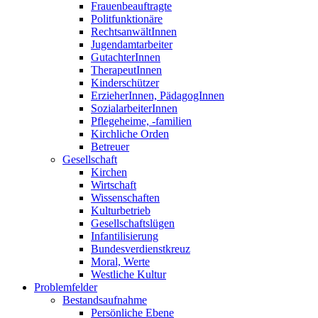
Frauenbeauftragte
Politfunktionäre
RechtsanwältInnen
Jugendamtarbeiter
GutachterInnen
TherapeutInnen
Kinderschützer
ErzieherInnen, PädagogInnen
SozialarbeiterInnen
Pflegeheime, -familien
Kirchliche Orden
Betreuer
Gesellschaft
Kirchen
Wirtschaft
Wissenschaften
Kulturbetrieb
Gesellschaftslügen
Infantilisierung
Bundesverdienstkreuz
Moral, Werte
Westliche Kultur
Problemfelder
Bestandsaufnahme
Persönliche Ebene