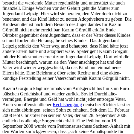
besucht die werdende Mutter regelmäßig und unterstützt sie auch
finanziell. Einige Wochen vor der Geburt geht die Mutter zum
Jugendamt Leipzig. Hier wird sie beraten, den Vater doch nicht zu
benennen und das Kind lieber zu netten Adoptiv­eltern zu geben. Die
Kindes­mutter ist nach dem Besuch des Jugendamtes für Kazim
Görgülü nicht mehr erreichbar. Kazim Görgülü erklärt Ende
Oktober gegenüber dem Jugendamt, dass er der Vater dieses Kindes
sei und fordert die Herausgabe seines Kindes. Das Jugendamt
Leipzig schickt den Vater weg und behauptet, dass Kind hätte jetzt
andere Eltern hätte und adoptiert wäre. Später geht Kazim Görgülü
mit der Kindes­mutter erneut zum Jugendamt Leipzig. Dort wird die
Mutter beschimpft, warum sie den Vater anschleppt hat und der
Vater wird wieder weggeschickt, da das Kind nun einmal neue
Eltern hätte. Eine Belehrung über seine Rechte und eine akten­
kundige Feststellung seiner Vaterschaft erhält Kazim Görgülü nicht.
Kazim Görgülü klagt mehrmals vom Amtsgericht bis hin zum Euro­
päischen Gerichtshof und wieder zurück. Soviel Durch­halte­
vermögen, Energie und Geld hat wohl nicht jeder entsorgte Vater.
Auch von offensichtlicher
Rechts­beugung
deutscher Richter lässt er
sich nicht abbringen, seinen Sohn zu erhalten. Seit dem 11. Februar
2008 lebt Christofer bei seinem Vater, der am 28. September 2008
endlich das alleinige Sorgerecht erhält. Eine Petition vom 18.
September 2008 wurde vom Petitions­ausschuss Sachsen-Anhalt mit
den Worten zurück­gewiesen, dass „sich keine Anhalts­punkte für