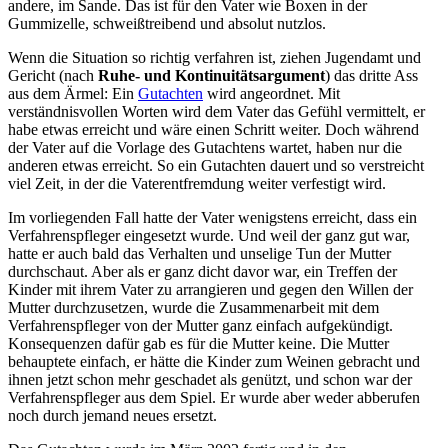
andere, im Sande. Das ist für den Vater wie Boxen in der
Gummizelle, schweißtreibend und absolut nutzlos.
Wenn die Situation so richtig verfahren ist, ziehen Jugendamt und
Gericht (nach
Ruhe- und Kontinuitäts­argument
) das dritte Ass
aus dem Ärmel: Ein
Gutachten
wird angeordnet. Mit
verständnisvollen Worten wird dem Vater das Gefühl vermittelt, er
habe etwas erreicht und wäre einen Schritt weiter. Doch während
der Vater auf die Vorlage des Gutachtens wartet, haben nur die
anderen etwas erreicht. So ein Gutachten dauert und so verstreicht
viel Zeit, in der die Vaterentfremdung weiter verfestigt wird.
Im vorliegenden Fall hatte der Vater wenigstens erreicht, dass ein
Verfahrens­pfleger eingesetzt wurde. Und weil der ganz gut war,
hatte er auch bald das Verhalten und unselige Tun der Mutter
durchschaut. Aber als er ganz dicht davor war, ein Treffen der
Kinder mit ihrem Vater zu arrangieren und gegen den Willen der
Mutter durchzusetzen, wurde die Zusammenarbeit mit dem
Verfahrens­pfleger von der Mutter ganz einfach aufgekündigt.
Konsequenzen dafür gab es für die Mutter keine. Die Mutter
behauptete einfach, er hätte die Kinder zum Weinen gebracht und
ihnen jetzt schon mehr geschadet als genützt, und schon war der
Verfahrens­pfleger aus dem Spiel. Er wurde aber weder abberufen
noch durch jemand neues ersetzt.