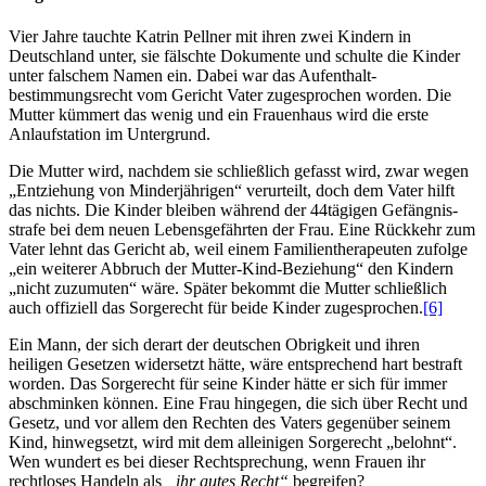
Vier Jahre tauchte Katrin Pellner mit ihren zwei Kindern in
Deutschland unter, sie fälschte Dokumente und schulte die Kinder
unter falschem Namen ein. Dabei war das Aufenthalt­
bestimmungsrecht vom Gericht Vater zugesprochen worden. Die
Mutter kümmert das wenig und ein Frauenhaus wird die erste
Anlaufstation im Untergrund.
Die Mutter wird, nachdem sie schließlich gefasst wird, zwar wegen
„Entziehung von Minder­jährigen“ verurteilt, doch dem Vater hilft
das nichts. Die Kinder bleiben während der 44tägigen Gefängnis­
strafe bei dem neuen Lebens­gefährten der Frau. Eine Rückkehr zum
Vater lehnt das Gericht ab, weil einem Familien­therapeuten zufolge
„ein weiterer Abbruch der Mutter-Kind-Beziehung“ den Kindern
„nicht zuzumuten“ wäre. Später bekommt die Mutter schließlich
auch offiziell das Sorgerecht für beide Kinder zugesprochen.
[6]
Ein Mann, der sich derart der deutschen Obrigkeit und ihren
heiligen Gesetzen widersetzt hätte, wäre entsprechend hart bestraft
worden. Das Sorgerecht für seine Kinder hätte er sich für immer
abschminken können. Eine Frau hingegen, die sich über Recht und
Gesetz, und vor allem den Rechten des Vaters gegenüber seinem
Kind, hinwegsetzt, wird mit dem alleinigen Sorgerecht „belohnt“.
Wen wundert es bei dieser Recht­sprechung, wenn Frauen ihr
rechtloses Handeln als
„ihr gutes Recht“
begreifen?