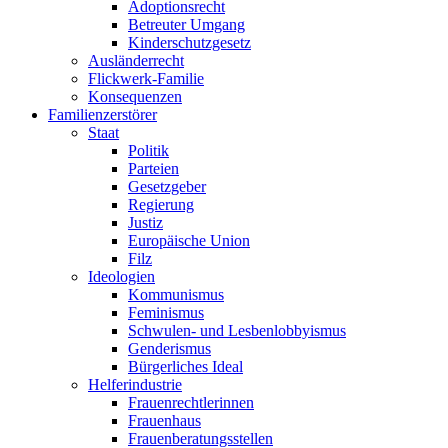
Adoptionsrecht
Betreuter Umgang
Kinderschutzgesetz
Ausländerrecht
Flickwerk-Familie
Konsequenzen
Familienzerstörer
Staat
Politik
Parteien
Gesetzgeber
Regierung
Justiz
Europäische Union
Filz
Ideologien
Kommunismus
Feminismus
Schwulen- und Lesbenlobbyismus
Genderismus
Bürgerliches Ideal
Helferindustrie
Frauenrechtlerinnen
Frauenhaus
Frauenberatungsstellen