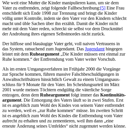
Wie weit eine Mutter die Kinder manipulieren kann, um sie dem
Vater zu entfremden, zeigt folgende Fallbeschreibung:
[5]
Eine Frau
entschließt sich Ende 1998 zur Trennung und bringt die Kinder
völlig unter Kontrolle, indem sie den Vater vor den Kindern schlecht
macht und üble Sachen über ihn erzählt. Damit die Kinder nicht
mehr mit dem Vater reden, schreckt sie selbst vor dem Druckmittel
der Androhung ihres eigenen Selbstmordes nicht zurück.
Der hilflose und blauäugige Vater geht, voll naiven Vertrauens in
das System, ratsuchend zum Jugendamt. Das
Jugendamt
hingegen
leistet mit dem
Ruheargument
„Die Kinder müssen erst einmal zur
Ruhe kommen.“ der Entfremdung vom Vater weiter Vorschub.
Als im ersten Umgangs­verfahren im Frühjahr 2000 die Vorgänge
zur Sprache kommen, führen massive Falsch­beschuldigungen in
Anwalts­schrift­sätzen hinsichtlich Gewalt zu einem Umgangs­aus­
schluss für 9 Monate für den Vater. Im Scheidungsurteil im März
2001 wurde meinen Töchtern endgültig die väterliche Sorge
entzogen, denn dem
Ruheargument
folgt immer das
Kontinuitäts­
argument
. Die Entsorgung des Vaters läuft so in zwei Stufen. Erst
ist es angeblich zum Wohl des Kindes von seinem Vater entfremdet
zu werden, weil es „zur Ruhe kommen“ müsse. Im zweiten Schritt
ist es angeblich zum Wohl des Kindes die Entfremdung vom Vater
aufrecht zu erhalten und zu zementieren, weil ihm dann „eine
erneute Änderung seines Umfeldes“ nicht zugemutet werden könne.