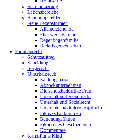
Homo-Ehe
Säkularisierung
Lebensbereiche
Spannungsfelder
Neue Lebensformen
Alleinerziehende
Flickwerk-Familie
Regenbogenfamilie
Bedarfsgemeinschaft
Familienrecht
Schutzauftrag
Scheidung
Sorgerecht
Unterhaltsrecht
Zahlungsmoral
Abzockunternehmen
Die schutzbedürftige Frau
Unterhalt und Steuerrecht
Unterhalt und Sozialrecht
Unterhaltsmaximierungsprinzip
Fiktives Einkommen
Betreuungsfiktion
Fiktion des Geschiedenen
Kommentare
Kampf ums Kind