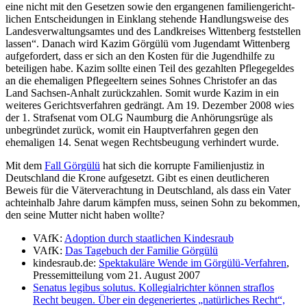
eine nicht mit den Gesetzen sowie den ergangenen familien­gericht­
lichen Entscheidungen in Einklang stehende Handlungsweise des
Landes­verwaltungs­amtes und des Landkreises Wittenberg feststellen
lassen“. Danach wird Kazim Görgülü vom Jugendamt Wittenberg
aufgefordert, dass er sich an den Kosten für die Jugendhilfe zu
beteiligen habe. Kazim sollte einen Teil des gezahlten Pflegegeldes
an die ehemaligen Pflege­eltern seines Sohnes Christofer an das
Land Sachsen-Anhalt zurückzahlen. Somit wurde Kazim in ein
weiteres Gerichts­verfahren gedrängt. Am 19. Dezember 2008 wies
der 1. Strafsenat vom OLG Naumburg die Anhörungsrüge als
unbegründet zurück, womit ein Hauptverfahren gegen den
ehemaligen 14. Senat wegen Rechts­beugung verhindert wurde.
Mit dem
Fall Görgülü
hat sich die korrupte Familienjustiz in
Deutschland die Krone aufgesetzt. Gibt es einen deutlicheren
Beweis für die Väter­verachtung in Deutschland, als dass ein Vater
achteinhalb Jahre darum kämpfen muss, seinen Sohn zu bekommen,
den seine Mutter nicht haben wollte?
VAfK:
Adoption durch staatlichen Kindesraub
VAfK:
Das Tagebuch der Familie Görgülü
kindesraub.de:
Spektakuläre Wende im Görgülü-Verfahren
,
Pressemitteilung vom 21. August 2007
Senatus legibus solutus. Kollegialrichter können straflos
Recht beugen. Über ein degeneriertes „natürliches Recht“,