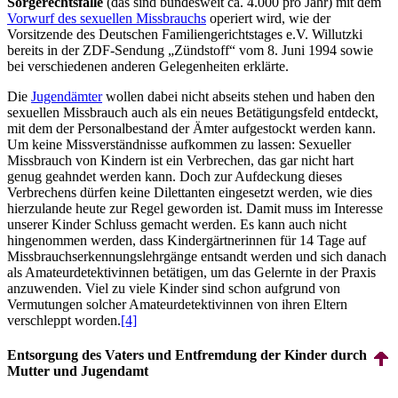
Sorgerechtsfälle
(das sind bundesweit ca. 4.000 pro Jahr) mit dem
Vorwurf des sexuellen Missbrauchs
operiert wird, wie der
Vorsitzende des Deutschen Familien­gerichts­tages e.V. Willutzki
bereits in der ZDF-Sendung „Zündstoff“ vom 8. Juni 1994 sowie
bei verschiedenen anderen Gelegenheiten erklärte.
Die
Jugendämter
wollen dabei nicht abseits stehen und haben den
sexuellen Missbrauch auch als ein neues Betätigungs­feld entdeckt,
mit dem der Personal­bestand der Ämter aufgestockt werden kann.
Um keine Missverständnisse aufkommen zu lassen: Sexueller
Missbrauch von Kindern ist ein Verbrechen, das gar nicht hart
genug geahndet werden kann. Doch zur Aufdeckung dieses
Verbrechens dürfen keine Dilettanten eingesetzt werden, wie dies
hierzulande heute zur Regel geworden ist. Damit muss im Interesse
unserer Kinder Schluss gemacht werden. Es kann auch nicht
hingenommen werden, dass Kinder­gärtnerinnen für 14 Tage auf
Miss­brauchs­erkennungs­lehr­gänge entsandt werden und sich danach
als Amateur­detektivinnen betätigen, um das Gelernte in der Praxis
anzuwenden. Viel zu viele Kinder sind schon aufgrund von
Vermutungen solcher Amateur­detektivinnen von ihren Eltern
verschleppt worden.
[4]
Entsorgung des Vaters und Entfremdung der Kinder durch
Mutter und Jugendamt