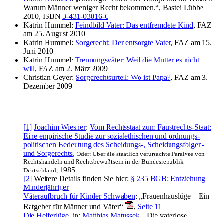
Warum Männer weniger Recht bekommen.“, Bastei Lübbe
2010, ISBN
3-431-03816-6
Katrin Hummel:
Feindbild Vater: Das entfremdete Kind
, FAZ
am 25. August 2010
Katrin Hummel:
Sorgerecht: Der entsorgte Vater
, FAZ am 15.
Juni 2010
Katrin Hummel:
Trennungsväter: Weil die Mutter es nicht
will
, FAZ am 2. März 2009
Christian Geyer:
Sorgerechtsurteil: Wo ist Papa?
, FAZ am 3.
Dezember 2009
[1]
Joachim Wiesner
:
Vom Rechtsstaat zum Faustrechts-Staat:
Eine empirische Studie zur sozial­ethischen und ordnungs­
politischen Bedeutung des Scheidungs-, Scheidungs­folgen-
und Sorge­rechts
,
Oder: Über die staatlich verursachte Paralyse von
Rechts­handeln und Rechts­bewußt­sein in der Bundes­republik
1985
Deutschland,
[2]
Weitere Details finden Sie hier:
§ 235 BGB: Entziehung
Minderjähriger
Väteraufbruch für Kinder Schwaben
: „Frauen­haus­lüge – Ein
Ratgeber für Männer und Väter“
,
Seite 11
Die Helferlüge
, in:
Matthias Matussek
, „Die vaterlose