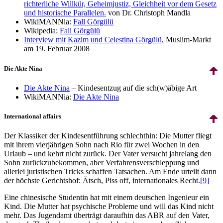
richterliche Willkür, Geheimjustiz, Gleichheit vor dem Gesetz
und historische Parallelen.
von Dr. Christoph Mandla
WikiMANNia:
Fall Görgülü
Wikipedia:
Fall Görgülü
Interview mit Kazim und Celestina Görgülü
, Muslim-Markt
am 19. Februar 2008
Die Akte Nina
Die Akte Nina
– Kindes­entzug auf die sch(w)äbige Art
WikiMANNia:
Die Akte Nina
International affairs
Der Klassiker der Kindes­entführung schlechthin: Die Mutter fliegt
mit ihrem vierjährigen Sohn nach Rio für zwei Wochen in den
Urlaub – und kehrt nicht zurück. Der Vater versucht jahrelang den
Sohn zurückzubekommen, aber Verfahrens­verschleppung und
allerlei juristischen Tricks schaffen Tatsachen. Am Ende urteilt dann
der höchste Gerichtshof: Ätsch, Piss off, internationales Recht.
[9]
Eine chinesische Studentin hat mit einem deutschen Ingenieur ein
Kind. Die Mutter hat psychische Probleme und will das Kind nicht
mehr. Das Jugendamt überträgt daraufhin das ABR auf den Vater,