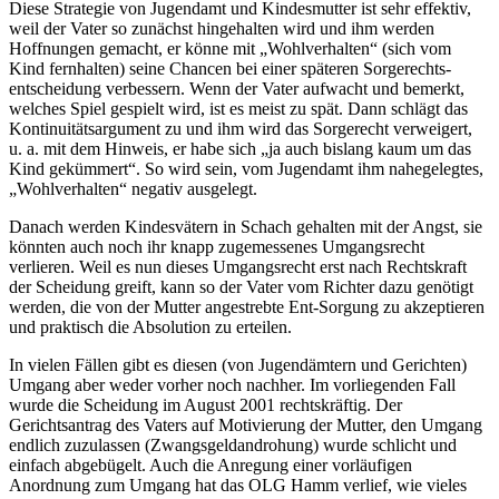
Diese Strategie von Jugendamt und Kindesmutter ist sehr effektiv,
weil der Vater so zunächst hingehalten wird und ihm werden
Hoffnungen gemacht, er könne mit „Wohlverhalten“ (sich vom
Kind fernhalten) seine Chancen bei einer späteren Sorgerechts­
entscheidung verbessern. Wenn der Vater aufwacht und bemerkt,
welches Spiel gespielt wird, ist es meist zu spät. Dann schlägt das
Kontinuitäts­argument zu und ihm wird das Sorgerecht verweigert,
u. a. mit dem Hinweis, er habe sich „ja auch bislang kaum um das
Kind gekümmert“. So wird sein, vom Jugendamt ihm nahegelegtes,
„Wohlverhalten“ negativ ausgelegt.
Danach werden Kindesvätern in Schach gehalten mit der Angst, sie
könnten auch noch ihr knapp zugemessenes Umgangsrecht
verlieren. Weil es nun dieses Umgangsrecht erst nach Rechtskraft
der Scheidung greift, kann so der Vater vom Richter dazu genötigt
werden, die von der Mutter angestrebte Ent-Sorgung zu akzeptieren
und praktisch die Absolution zu erteilen.
In vielen Fällen gibt es diesen (von Jugendämtern und Gerichten)
Umgang aber weder vorher noch nachher. Im vorliegenden Fall
wurde die Scheidung im August 2001 rechtskräftig. Der
Gerichtsantrag des Vaters auf Motivierung der Mutter, den Umgang
endlich zuzulassen (Zwangs­geld­androhung) wurde schlicht und
einfach abgebügelt. Auch die Anregung einer vorläufigen
Anordnung zum Umgang hat das OLG Hamm verlief, wie vieles