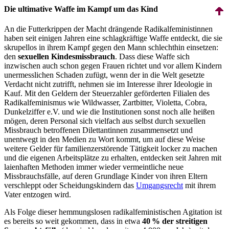
Die ultimative Waffe im Kampf um das Kind
An die Futterkrippen der Macht drängende Radikal­feministinnen
haben seit einigen Jahren eine schlagkräftige Waffe entdeckt, die sie
skrupellos in ihrem Kampf gegen den Mann schlechthin einsetzen:
den
sexuellen Kindes­missbrauch
. Dass diese Waffe sich
inzwischen auch schon gegen Frauen richtet und vor allem Kindern
unermesslichen Schaden zufügt, wenn der in die Welt gesetzte
Verdacht nicht zutrifft, nehmen sie im Interesse ihrer Ideologie in
Kauf. Mit den Geldern der Steuerzahler geförderten Filialen des
Radikal­feminismus wie Wildwasser, Zartbitter, Violetta, Cobra,
Dunkelziffer e.V. und wie die Institutionen sonst noch alle heißen
mögen, deren Personal sich vielfach aus selbst durch sexuellen
Missbrauch betroffenen Dilettantinnen zusammensetzt und
unentwegt in den Medien zu Wort kommt, um auf diese Weise
weitere Gelder für familien­zerstörende Tätigkeit locker zu machen
und die eigenen Arbeitsplätze zu erhalten, entdecken seit Jahren mit
laienhaften Methoden immer wieder vermeintliche neue
Missbrauchsfälle, auf deren Grundlage Kinder von ihren Eltern
verschleppt oder Scheidungskindern das
Umgangsrecht
mit ihrem
Vater entzogen wird.
Als Folge dieser hemmungslosen radikal­feministischen Agitation ist
es bereits so weit gekommen, dass in etwa
40 % der streitigen