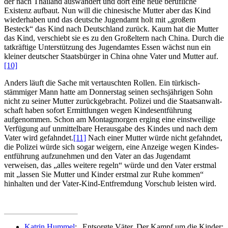
der nach Thailand auswandert und dort eine neue berufliche
Existenz aufbaut. Nun will die chinesische Mutter aber das Kind
wiederhaben und das deutsche Jugendamt holt mit „großem
Besteck“ das Kind nach Deutschland zurück. Kaum hat die Mutter
das Kind, verschiebt sie es zu den Großeltern nach China. Durch die
tatkräftige Unterstützung des Jugendamtes Essen wächst nun ein
kleiner deutscher Staatsbürger in China ohne Vater und Mutter auf.
[10]
Anders läuft die Sache mit vertauschten Rollen. Ein türkisch­
stämmiger Mann hatte am Donnerstag seinen sechsjährigen Sohn
nicht zu seiner Mutter zurückgebracht. Polizei und die Staats­anwalt­
schaft haben sofort Ermittlungen wegen Kindes­entführung
aufgenommen. Schon am Montagmorgen erging eine einstweilige
Verfügung auf unmittelbare Herausgabe des Kindes und nach dem
Vater wird gefahndet.
[11]
Nach einer Mutter würde nicht gefahndet,
die Polizei würde sich sogar weigern, eine Anzeige wegen Kindes­
entführung aufzunehmen und den Vater an das Jugendamt
verweisen, das „alles weitere regeln“ würde und den Vater erstmal
mit „lassen Sie Mutter und Kinder erstmal zur Ruhe kommen“
hinhalten und der Vater-Kind-Entfremdung Vorschub leisten wird.
Katrin Hummel
: „Entsorgte Väter. Der Kampf um die Kinder: