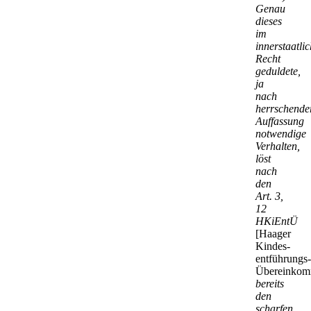
Genau
dieses
im
innerstaatli
Recht
geduldete,
ja
nach
herrschende
Auffassung
notwendige
Verhalten,
löst
nach
den
Art. 3,
12
HKiEntÜ
[Haager
Kindes­
entführungs-
Übereinkom
bereits
den
scharfen