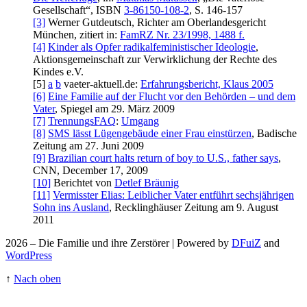
Gesellschaft“, ISBN
3-86150-108-2
, S. 146-157
[3]
Werner Gutdeutsch, Richter am Ober­landes­gericht
München, zitiert in:
FamRZ Nr. 23/1998, 1488 f.
[4]
Kinder als Opfer radikal­feministischer Ideologie
,
Aktionsgemeinschaft zur Verwirklichung der Rechte des
Kindes e.V.
[5]
a
b
vaeter-aktuell.de:
Erfahrungsbericht, Klaus 2005
[6]
Eine Familie auf der Flucht vor den Behörden – und dem
Vater
, Spiegel am 29. März 2009
[7]
TrennungsFAQ
:
Umgang
[8]
SMS lässt Lügengebäude einer Frau einstürzen
, Badische
Zeitung am 27. Juni 2009
[9]
Brazilian court halts return of boy to U.S., father says
,
CNN, December 17, 2009
[10]
Berichtet von
Detlef Bräunig
[11]
Vermisster Elias: Leiblicher Vater entführt sechsjährigen
Sohn ins Ausland
, Recklinghäuser Zeitung am 9. August
2011
2026 – Die Familie und ihre Zerstörer | Powered by
DFuiZ
and
WordPress
↑
Nach oben