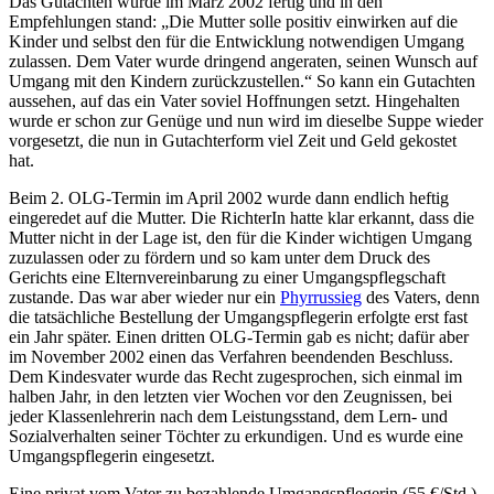
Das Gutachten wurde im März 2002 fertig und in den
Empfehlungen stand: „Die Mutter solle positiv einwirken auf die
Kinder und selbst den für die Entwicklung notwendigen Umgang
zulassen. Dem Vater wurde dringend angeraten, seinen Wunsch auf
Umgang mit den Kindern zurückzu­stellen.“ So kann ein Gutachten
aussehen, auf das ein Vater soviel Hoffnungen setzt. Hingehalten
wurde er schon zur Genüge und nun wird im dieselbe Suppe wieder
vorgesetzt, die nun in Gutachterform viel Zeit und Geld gekostet
hat.
Beim 2. OLG-Termin im April 2002 wurde dann endlich heftig
eingeredet auf die Mutter. Die RichterIn hatte klar erkannt, dass die
Mutter nicht in der Lage ist, den für die Kinder wichtigen Umgang
zuzulassen oder zu fördern und so kam unter dem Druck des
Gerichts eine Eltern­vereinbarung zu einer Umgangs­pflegschaft
zustande. Das war aber wieder nur ein
Phyrrus­sieg
des Vaters, denn
die tatsächliche Bestellung der Umgangs­pflegerin erfolgte erst fast
ein Jahr später. Einen dritten OLG-Termin gab es nicht; dafür aber
im November 2002 einen das Verfahren beendenden Beschluss.
Dem Kindesvater wurde das Recht zugesprochen, sich einmal im
halben Jahr, in den letzten vier Wochen vor den Zeugnissen, bei
jeder Klassen­lehrerin nach dem Leistungsstand, dem Lern- und
Sozial­verhalten seiner Töchter zu erkundigen. Und es wurde eine
Umgangs­pflegerin eingesetzt.
Eine privat vom Vater zu bezahlende Umgangs­pflegerin (55 €/Std.)