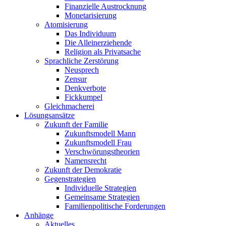
Finanzielle Austrocknung
Monetarisierung
Atomisierung
Das Individuum
Die Alleinerziehende
Religion als Privatsache
Sprachliche Zerstörung
Neusprech
Zensur
Denkverbote
Fickkumpel
Gleichmacherei
Lösungsansätze
Zukunft der Familie
Zukunftsmodell Mann
Zukunftsmodell Frau
Verschwörungstheorien
Namensrecht
Zukunft der Demokratie
Gegenstrategien
Individuelle Strategien
Gemeinsame Strategien
Familienpolitische Forderungen
Anhänge
Aktuelles