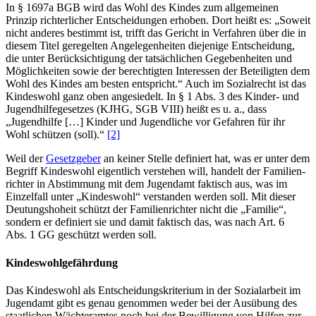
In § 1697a BGB wird das Wohl des Kindes zum allgemeinen
Prinzip richterlicher Entscheidungen erhoben. Dort heißt es: „Soweit
nicht anderes bestimmt ist, trifft das Gericht in Verfahren über die in
diesem Titel geregelten Angelegenheiten diejenige Entscheidung,
die unter Berücksichtigung der tatsächlichen Gegebenheiten und
Möglichkeiten sowie der berechtigten Interessen der Beteiligten dem
Wohl des Kindes am besten entspricht.“ Auch im Sozialrecht ist das
Kindeswohl ganz oben angesiedelt. In § 1 Abs. 3 des Kinder- und
Jugend­hilfe­gesetzes (KJHG, SGB VIII) heißt es u. a., dass
„Jugendhilfe […] Kinder und Jugendliche vor Gefahren für ihr
Wohl schützen (soll).“
[2]
Weil der
Gesetzgeber
an keiner Stelle definiert hat, was er unter dem
Begriff Kindeswohl eigentlich verstehen will, handelt der Familien­
richter in Abstimmung mit dem Jugendamt faktisch aus, was im
Einzelfall unter „Kindeswohl“ verstanden werden soll. Mit dieser
Deutungs­hoheit schützt der Familien­richter nicht die „Familie“,
sondern er definiert sie und damit faktisch das, was nach Art. 6
Abs. 1 GG geschützt werden soll.
Kindes­wohl­gefährdung
Das Kindeswohl als Entscheidungs­kriterium in der Sozial­arbeit im
Jugendamt gibt es genau genommen weder bei der Ausübung des
staatlichen Wächteramtes noch bei der Bewilligung von Hilfen zur