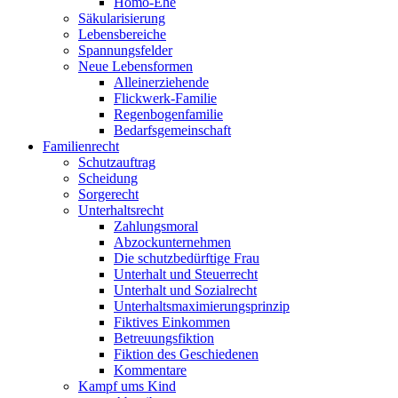
Homo-Ehe
Säkularisierung
Lebensbereiche
Spannungsfelder
Neue Lebensformen
Alleinerziehende
Flickwerk-Familie
Regenbogenfamilie
Bedarfsgemeinschaft
Familienrecht
Schutzauftrag
Scheidung
Sorgerecht
Unterhaltsrecht
Zahlungsmoral
Abzockunternehmen
Die schutzbedürftige Frau
Unterhalt und Steuerrecht
Unterhalt und Sozialrecht
Unterhaltsmaximierungsprinzip
Fiktives Einkommen
Betreuungsfiktion
Fiktion des Geschiedenen
Kommentare
Kampf ums Kind