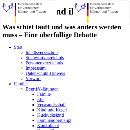
Informationsstelle
Informationsstelle
für verheiratete
für verheiratete
Die Familie und ihre Zerstörer
Männer und Frauen
Männer und Frauen
Was schief läuft und was anders werden
muss – Eine überfällige Debatte
Start
Inhaltsverzeichnis
Stichwortverzeichnis
Personenverzeichnis
Impressum
Datenschutz-Hinweis
Vorwort
Familie
Begriffsklärungen
Familie
Ehe
Verwandtschaft
Kind und Kegel
Kuckuckskind
Familienoberhaupt
Konkubinat