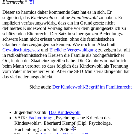
Elternrecht.“
[5]
Dieser so harmlos daher kommende Satz hat es in sich. Er
suggeriert, das
Kindeswohl
sei ohne
Familienwohl
zu haben. Er
impliziert verfassungs­widrig, dass ein im Grundgesetz nicht
definiertes Kindeswohl Vorrang habe vor dem grund­gesetz­lich zu
schützenden Elternrecht. Der Satz in seiner ganzen Bedeutungs­
schwere kann nicht erfasst werden, ohne die feministischen
Glaubensüberzeugungen zu kennen. Wie noch im Abschnitt
Gewalt­schutz­gesetz
und
Eheliche Vergewaltigung
zu zeigen ist, gilt
in radikal­feministischen Kreisen die Familie als hochgefährlicher
Ort, in den der Staat einzugreifen habe. Die Gefahr wird natürlich
beim Mann verortet, so dass folglich das Kindeswohl als Trennung
vom Vater interpretiert wird. Aber die SPD-Ministerial­dirigentin hat
das viel netter ausgedrückt.
Siehe auch:
Der Kindeswohl-Begriff im Familienrecht
Jugendamtskritik:
Das Kindeswohl
VAfK:
Fachvortrag
: „Psychologische Kriterien des
Kindeswohls“, Eberhard Kempf (Dipl. Psychologe,
Hachenburg) am 3. Juli 2006