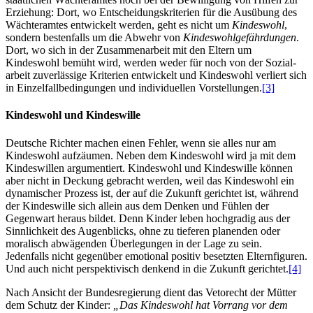
Erziehung: Dort, wo Entscheidungs­kriterien für die Ausübung des
Wächteramtes entwickelt werden, geht es nicht um
Kindeswohl
,
sondern bestenfalls um die Abwehr von
Kindes­wohl­gefährdungen
.
Dort, wo sich in der Zusammen­arbeit mit den Eltern um
Kindeswohl bemüht wird, werden weder für noch von der Sozial­
arbeit zuverlässige Kriterien entwickelt und Kindeswohl verliert sich
in Einzel­fall­bedingungen und individuellen Vorstellungen.
[3]
Kindeswohl und Kindeswille
Deutsche Richter machen einen Fehler, wenn sie alles nur am
Kindeswohl aufzäumen. Neben dem Kindeswohl wird ja mit dem
Kindes­willen argumentiert. Kindeswohl und Kindeswille können
aber nicht in Deckung gebracht werden, weil das Kindeswohl ein
dynamischer Prozess ist, der auf die Zukunft gerichtet ist, während
der Kindeswille sich allein aus dem Denken und Fühlen der
Gegenwart heraus bildet. Denn Kinder leben hoch­gradig aus der
Sinnlichkeit des Augenblicks, ohne zu tieferen planenden oder
moralisch abwägenden Überlegungen in der Lage zu sein.
Jedenfalls nicht gegenüber emotional positiv besetzten Eltern­figuren.
Und auch nicht perspektivisch denkend in die Zukunft gerichtet.
[4]
Nach Ansicht der Bundes­regierung dient das Vetorecht der Mütter
dem Schutz der Kinder:
„Das Kindeswohl hat Vorrang vor dem