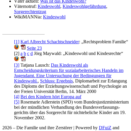
Väter aktuell:
Was ist das Kindeswohl?
Väternotruf:
Kindeswohl
,
Kindes­wohl­gefährdung
,
Sorgerechtentzug
WikiMANNia:
Kindeswohl
[1]
Karl Albrecht Schachtschneider
: „Rechtsproblem Familie“
Seite 23
[2]
a
b
c
d
Jörg Maywald: „Kindeswohl und Kindesrechte“
[3]
Tatjana Lausch:
Das Kindeswohl als
Entscheidungskriterium für sozialarbeiterisches Handeln im
Jugendamt. Eine Untersuchung der Bedingungen für
Kindeswohl.
,
Schluss: Ergebnis
, Diplomarbeit zur Erlangung
des Diploms der Erziehungswissenschaft und Psychologie an
der Freien Universität Berlin, 14. März 2000
[4]
Bei den Kindern hört Europa auf
[5]
Rosemarie Adlerstein (SPD) vom Bundes­justiz­ministerium
bei der mündlichen Verhandlung des Bundes­verfassungs­
gerichts über das Sorgerecht für nichteheliche Kinder am 19.
November 2002.
2026 – Die Familie und ihre Zerstörer | Powered by
DFuiZ
and