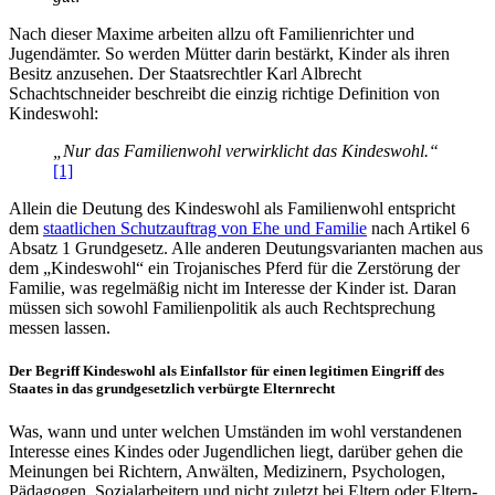
Nach dieser Maxime arbeiten allzu oft Familien­richter und
Jugendämter. So werden Mütter darin bestärkt, Kinder als ihren
Besitz anzusehen. Der Staatsrechtler Karl Albrecht
Schachtschneider beschreibt die einzig richtige Definition von
Kindeswohl:
„Nur das Familienwohl verwirklicht das Kindeswohl.“
[1]
Allein die Deutung des Kindeswohl als Familienwohl entspricht
dem
staatlichen Schutzauftrag von Ehe und Familie
nach Artikel 6
Absatz 1 Grundgesetz. Alle anderen Deutungs­varianten machen aus
dem „Kindeswohl“ ein Trojanisches Pferd für die Zerstörung der
Familie, was regelmäßig nicht im Interesse der Kinder ist. Daran
müssen sich sowohl Familien­politik als auch Recht­sprechung
messen lassen.
Der Begriff Kindeswohl als Einfallstor für einen legitimen Eingriff des
Staates in das grund­gesetz­lich verbürgte Elternrecht
Was, wann und unter welchen Umständen im wohl verstandenen
Interesse eines Kindes oder Jugendlichen liegt, darüber gehen die
Meinungen bei Richtern, Anwälten, Medizinern, Psychologen,
Pädagogen, Sozial­arbeitern und nicht zuletzt bei Eltern oder Eltern­