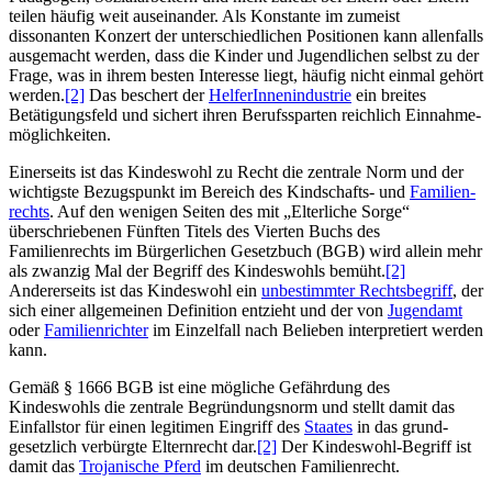
teilen häufig weit auseinander. Als Konstante im zumeist
dissonanten Konzert der unterschiedlichen Positionen kann allenfalls
ausgemacht werden, dass die Kinder und Jugendlichen selbst zu der
Frage, was in ihrem besten Interesse liegt, häufig nicht einmal gehört
werden.
[2]
Das beschert der
HelferInnen­industrie
ein breites
Betätigungsfeld und sichert ihren Berufssparten reichlich Einnahme­
möglichkeiten.
Einerseits ist das Kindeswohl zu Recht die zentrale Norm und der
wichtigste Bezugspunkt im Bereich des Kindschafts- und
Familien­
rechts
. Auf den wenigen Seiten des mit „Elterliche Sorge“
überschriebenen Fünften Titels des Vierten Buchs des
Familienrechts im Bürgerlichen Gesetzbuch (BGB) wird allein mehr
als zwanzig Mal der Begriff des Kindeswohls bemüht.
[2]
Andererseits ist das Kindeswohl ein
unbestimmter Rechtsbegriff
, der
sich einer allgemeinen Definition entzieht und der von
Jugendamt
oder
Familienrichter
im Einzelfall nach Belieben interpretiert werden
kann.
Gemäß § 1666 BGB ist eine mögliche Gefährdung des
Kindeswohls die zentrale Begründungsnorm und stellt damit das
Einfallstor für einen legitimen Eingriff des
Staates
in das grund­
gesetz­lich verbürgte Elternrecht dar.
[2]
Der Kindeswohl-Begriff ist
damit das
Trojanische Pferd
im deutschen Familienrecht.