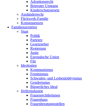
Adoptionsrecht
Betreuter Umgang
Kinderschutzgesetz
Ausländerrecht
Flickwerk-Familie
Konsequenzen
Familienzerstörer
Staat
Politik
Parteien
Gesetzgeber
Regierung
Justiz
Europäische Union
Filz
Ideologien
Kommunismus
Feminismus
Schwulen- und Lesbenlobbyismus
Genderismus
Bürgerliches Ideal
Helferindustrie
Frauenrechtlerinnen
Frauenhaus
Frauenberatungsstellen