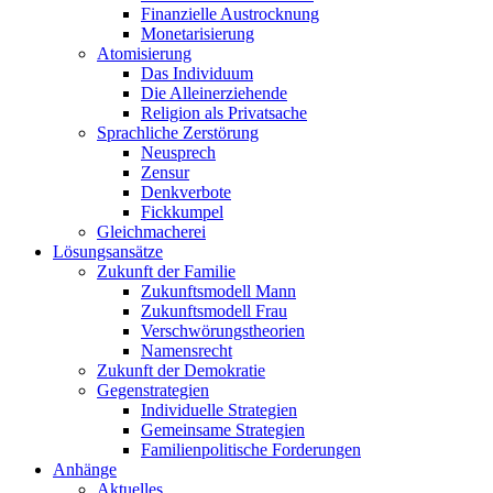
Finanzielle Austrocknung
Monetarisierung
Atomisierung
Das Individuum
Die Alleinerziehende
Religion als Privatsache
Sprachliche Zerstörung
Neusprech
Zensur
Denkverbote
Fickkumpel
Gleichmacherei
Lösungsansätze
Zukunft der Familie
Zukunftsmodell Mann
Zukunftsmodell Frau
Verschwörungstheorien
Namensrecht
Zukunft der Demokratie
Gegenstrategien
Individuelle Strategien
Gemeinsame Strategien
Familienpolitische Forderungen
Anhänge
Aktuelles