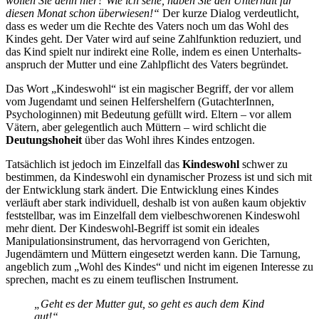
wollen Sie denn hier? Wie ich sehe, haben Sie den Unterhalt für
diesen Monat schon überwiesen!“
Der kurze Dialog verdeutlicht,
dass es weder um die Rechte des Vaters noch um das Wohl des
Kindes geht. Der Vater wird auf seine Zahlfunktion reduziert, und
das Kind spielt nur indirekt eine Rolle, indem es einen Unter­halts­
anspruch der Mutter und eine Zahlpflicht des Vaters begründet.
Das Wort „Kindeswohl“ ist ein magischer Begriff, der vor allem
vom Jugendamt und seinen Helfershelfern (GutachterInnen,
Psychologinnen) mit Bedeutung gefüllt wird. Eltern – vor allem
Vätern, aber gelegentlich auch Müttern – wird schlicht die
Deutungshoheit
über das Wohl ihres Kindes entzogen.
Tatsächlich ist jedoch im Einzelfall das
Kindeswohl
schwer zu
bestimmen, da Kindeswohl ein dynamischer Prozess ist und sich mit
der Entwicklung stark ändert. Die Entwicklung eines Kindes
verläuft aber stark individuell, deshalb ist von außen kaum objektiv
feststellbar, was im Einzelfall dem vielbeschworenen Kindeswohl
mehr dient. Der Kindeswohl-Begriff ist somit ein ideales
Manipulations­instrument, das hervorragend von Gerichten,
Jugendämtern und Müttern eingesetzt werden kann. Die Tarnung,
angeblich zum „Wohl des Kindes“ und nicht im eigenen Interesse zu
sprechen, macht es zu einem teuflischen Instrument.
„Geht es der Mutter gut, so geht es auch dem Kind
gut!“