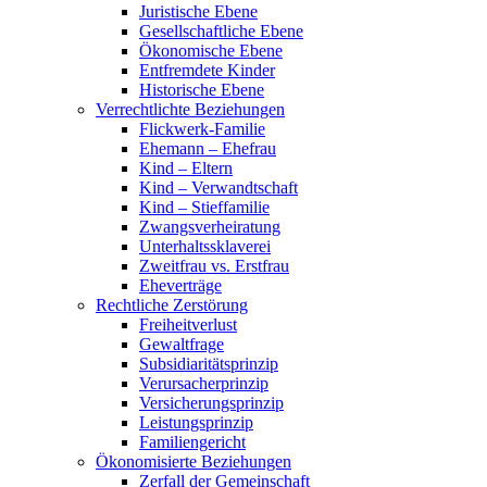
Juristische Ebene
Gesellschaftliche Ebene
Ökonomische Ebene
Entfremdete Kinder
Historische Ebene
Verrechtlichte Beziehungen
Flickwerk-Familie
Ehemann – Ehefrau
Kind – Eltern
Kind – Verwandtschaft
Kind – Stieffamilie
Zwangsverheiratung
Unterhaltssklaverei
Zweitfrau vs. Erstfrau
Eheverträge
Rechtliche Zerstörung
Freiheitverlust
Gewaltfrage
Subsidiaritätsprinzip
Verursacherprinzip
Versicherungsprinzip
Leistungsprinzip
Familiengericht
Ökonomisierte Beziehungen
Zerfall der Gemeinschaft