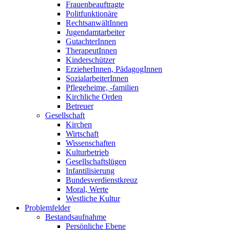
Frauenbeauftragte
Politfunktionäre
RechtsanwältInnen
Jugendamtarbeiter
GutachterInnen
TherapeutInnen
Kinderschützer
ErzieherInnen, PädagogInnen
SozialarbeiterInnen
Pflegeheime, -familien
Kirchliche Orden
Betreuer
Gesellschaft
Kirchen
Wirtschaft
Wissenschaften
Kulturbetrieb
Gesellschaftslügen
Infantilisierung
Bundesverdienstkreuz
Moral, Werte
Westliche Kultur
Problemfelder
Bestandsaufnahme
Persönliche Ebene