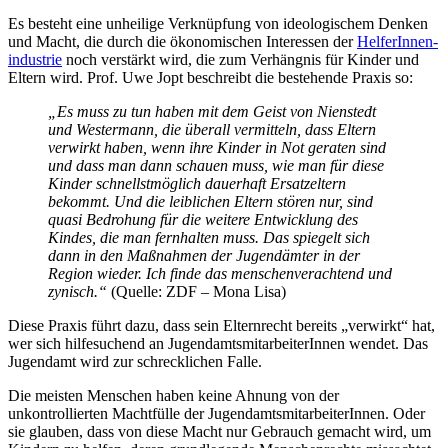
Es besteht eine unheilige Verknüpfung von ideologischem Denken
und Macht, die durch die ökonomischen Interessen der
HelferInnen­
industrie
noch verstärkt wird, die zum Verhängnis für Kinder und
Eltern wird. Prof. Uwe Jopt beschreibt die bestehende Praxis so:
„Es muss zu tun haben mit dem Geist von Nienstedt
und Westermann, die überall vermitteln, dass Eltern
verwirkt haben, wenn ihre Kinder in Not geraten sind
und dass man dann schauen muss, wie man für diese
Kinder schnellst­möglich dauerhaft Ersatz­eltern
bekommt. Und die leiblichen Eltern stören nur, sind
quasi Bedrohung für die weitere Entwicklung des
Kindes, die man fernhalten muss. Das spiegelt sich
dann in den Maßnahmen der Jugendämter in der
Region wieder. Ich finde das menschen­verachtend und
zynisch.“
(Quelle: ZDF – Mona Lisa)
Diese Praxis führt dazu, dass sein Elternrecht bereits „verwirkt“ hat,
wer sich hilfesuchend an Jugend­amts­mit­arbeiterInnen wendet. Das
Jugendamt wird zur schrecklichen Falle.
Die meisten Menschen haben keine Ahnung von der
unkontrollierten Machtfülle der Jugend­amts­mit­arbeiterInnen. Oder
sie glauben, dass von diese Macht nur Gebrauch gemacht wird, um