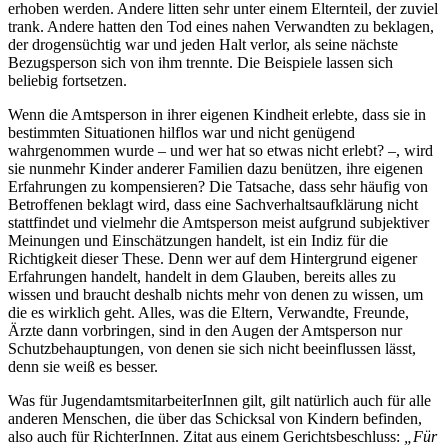
erhoben werden. Andere litten sehr unter einem Elternteil, der zuviel
trank. Andere hatten den Tod eines nahen Verwandten zu beklagen,
der drogen­süchtig war und jeden Halt verlor, als seine nächste
Bezugsperson sich von ihm trennte. Die Beispiele lassen sich
beliebig fortsetzen.
Wenn die Amtsperson in ihrer eigenen Kindheit erlebte, dass sie in
bestimmten Situationen hilflos war und nicht genügend
wahrgenommen wurde – und wer hat so etwas nicht erlebt? –, wird
sie nunmehr Kinder anderer Familien dazu benützen, ihre eigenen
Erfahrungen zu kompensieren? Die Tatsache, dass sehr häufig von
Betroffenen beklagt wird, dass eine Sach­verhalts­aufklärung nicht
stattfindet und vielmehr die Amtsperson meist aufgrund subjektiver
Meinungen und Einschätzungen handelt, ist ein Indiz für die
Richtigkeit dieser These. Denn wer auf dem Hintergrund eigener
Erfahrungen handelt, handelt in dem Glauben, bereits alles zu
wissen und braucht deshalb nichts mehr von denen zu wissen, um
die es wirklich geht. Alles, was die Eltern, Verwandte, Freunde,
Ärzte dann vorbringen, sind in den Augen der Amtsperson nur
Schutzbehauptungen, von denen sie sich nicht beeinflussen lässt,
denn sie weiß es besser.
Was für Jugend­amts­mit­arbeiterInnen gilt, gilt natürlich auch für alle
anderen Menschen, die über das Schicksal von Kindern befinden,
also auch für RichterInnen. Zitat aus einem Gerichts­beschluss:
„Für