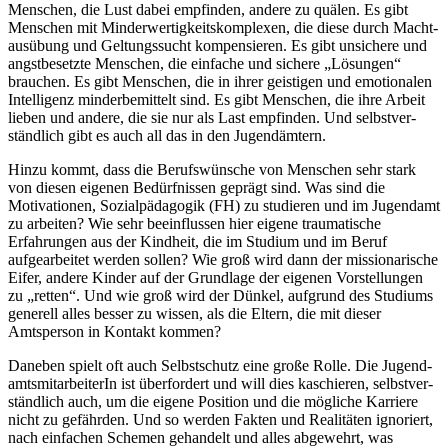
Menschen, die Lust dabei empfinden, andere zu quälen. Es gibt
Menschen mit Minderwertigkeitskomplexen, die diese durch Macht­
ausübung und Geltungs­sucht kompensieren. Es gibt unsichere und
angst­besetzte Menschen, die einfache und sichere „Lösungen“
brauchen. Es gibt Menschen, die in ihrer geistigen und emotionalen
Intelligenz minder­bemittelt sind. Es gibt Menschen, die ihre Arbeit
lieben und andere, die sie nur als Last empfinden. Und selbst­ver­
ständ­lich gibt es auch all das in den Jugendämtern.
Hinzu kommt, dass die Berufswünsche von Menschen sehr stark
von diesen eigenen Bedürfnissen geprägt sind. Was sind die
Motivationen, Sozial­pädagogik (FH) zu studieren und im Jugendamt
zu arbeiten? Wie sehr beeinflussen hier eigene traumatische
Erfahrungen aus der Kindheit, die im Studium und im Beruf
aufgearbeitet werden sollen? Wie groß wird dann der missionarische
Eifer, andere Kinder auf der Grundlage der eigenen Vorstellungen
zu „retten“. Und wie groß wird der Dünkel, aufgrund des Studiums
generell alles besser zu wissen, als die Eltern, die mit dieser
Amtsperson in Kontakt kommen?
Daneben spielt oft auch Selbstschutz eine große Rolle. Die Jugend­
amts­mit­arbeiterIn ist überfordert und will dies kaschieren, selbst­ver­
ständ­lich auch, um die eigene Position und die mögliche Karriere
nicht zu gefährden. Und so werden Fakten und Realitäten ignoriert,
nach einfachen Schemen gehandelt und alles abgewehrt, was