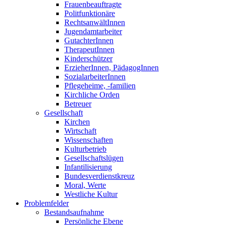
Frauenbeauftragte
Politfunktionäre
RechtsanwältInnen
Jugendamtarbeiter
GutachterInnen
TherapeutInnen
Kinderschützer
ErzieherInnen, PädagogInnen
SozialarbeiterInnen
Pflegeheime, -familien
Kirchliche Orden
Betreuer
Gesellschaft
Kirchen
Wirtschaft
Wissenschaften
Kulturbetrieb
Gesellschaftslügen
Infantilisierung
Bundesverdienstkreuz
Moral, Werte
Westliche Kultur
Problemfelder
Bestandsaufnahme
Persönliche Ebene