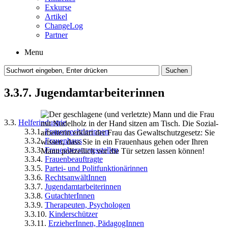
Exkurse
Artikel
ChangeLog
Partner
Menu
3.3.7. Jugendamtarbeiterinnen
3.3.
Helferindustrie
3.3.1.
Frauenrechtlerinnen
3.3.2.
Frauenhaus
3.3.3.
Frauenberatungsstellen
3.3.4.
Frauenbeauftragte
3.3.5.
Partei- und Politfunktionärinnen
3.3.6.
RechtsanwältInnen
3.3.7.
Jugendamtarbeiterinnen
3.3.8.
GutachterInnen
3.3.9.
Therapeuten, Psychologen
3.3.10.
Kinderschützer
3.3.11.
ErzieherInnen, PädagogInnen