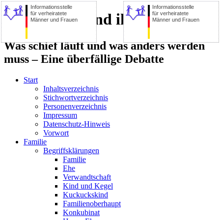
Informationsstelle
Informationsstelle
für verheiratete
für verheiratete
Die Familie und ihre Zerstörer
Männer und Frauen
Männer und Frauen
Was schief läuft und was anders werden
muss – Eine überfällige Debatte
Start
Inhaltsverzeichnis
Stichwortverzeichnis
Personenverzeichnis
Impressum
Datenschutz-Hinweis
Vorwort
Familie
Begriffsklärungen
Familie
Ehe
Verwandtschaft
Kind und Kegel
Kuckuckskind
Familienoberhaupt
Konkubinat