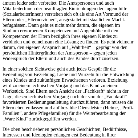
ämtern leider sehr verbreitet. Die Amtspersonen und auch
MitarbeiterInnen der beauftragten Einrichtungen der Jugendhilfe
(Sozial­arbeiterInnen) verstehen sich oft als eine Art Vormund der
Eltern oder „Eltern­erzieher“, ausgestattet mit staatlichen Macht­
befugnissen. Dann geht es nicht mehr darum, die eigenen im
Studium erworbenen Kompetenzen auf Augenhöhe mit den
Kompetenzen der Eltern bezüglich ihres eigenen Kindes zu
verbinden und gemeinsam eine Lösung zu finden. Es geht vielmehr
darum, den eigenen Anspruch auf „Wahrheit“ – geprägt von den
persönlichen Hinter­gründen der Amtsperson – gegen jeden
Widerspruch der Eltern und auch des Kindes durchzusetzen.
In einer solchen Sichtweise geht auch jedes Gespür für die
Bedeutung von Beziehung, Liebe und Wurzeln für die Entwicklung
eines Kindes und zukünftigen Erwachsenen verloren. Erziehung
wird zu einem technischen Vorgang und das Kind zu einem
Werkstück. Sind Eltern nach Ansicht der „Fachkraft“ nicht in der
Lage, diesen technischen Vorgang nach der von der „Fachkraft“
favorisierten Bedienungs­anleitung durch­zu­führen, dann müssen die
Eltern eben entlassen und auf bezahlte Dienstleister (Heime, „Profi-
Familien“, andere Pflegefamilien) für die Weiterbearbeitung der
„Ware Kind“ zurückgegriffen werden.
Die oben beschriebenen persönlichen Geschichten, Bedürfnisse,
Interessen und Ideologien erlangen erst Bedeutung in ihrer