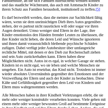
Familienhilfe, an die sich Familien hilfesuchend wenden können
und das staatliche Wächteramt, das auch mit Amtsmacht Kinder zu
ihrem Schutz aus Familien herausholt, institutionell zu treffen.
[5]
Es darf bezweifelt werden, dass die meisten zur Sachlichkeit fähig
wären, wenn sie dem uneinsichtigen Dieb ihres Autos gegen­über­
stehen, der es partout nicht rausrücken will oder sogar vor ihren
Augen demoliert. Umso weniger sind Eltern in der Lage, ihre
Kinder emotionslos den Händen fremder Leuten zu überlassen, die
ihre Kinder nicht lieben, die deren Leid und Wünsche ignorieren
und ihnen damit vor­aus­sichtlich bleibende psychische Schäden
zufügen. Dabei verfügt jeder Autobesitzer über umfangreiche
rechtliche Mittel, mit denen er den Dieb zur Rechenschaft ziehen
und sein Auto zurückerhalten kann. Eltern haben diese
Möglichkeiten nicht. Autos ist es egal, in welcher Garage sie stehen.
Kindern ist es nicht egal, wo sie leben und welche Menschen sie
umgeben. Ein Auto ist ersetzbar, das Kind nicht. Trotzdem ist immer
wieder absolutes Unverständnis gegenüber den Emotionen und der
Verzweiflung der Eltern und auch der Kinder zu beobachten. Diese
Kälte und Gefühllosigkeit gegenüber dem Leid von Kindern und
Eltern muss wahrgenommen werden.
Alle Menschen haben in ihrer Kindheit Verletzungen erlebt, die sie
mehr oder weniger konstruktiv verarbeiten konnten. Viele gehen mit
einem mehr oder weniger bewussten Groll auf bestimmte Ereignisse