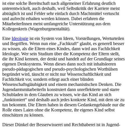
ist eine solche Bereitschaft nach allgemeiner Erfahrung deutlich
unterentwickelt, auch deshalb, weil Selbstkritik der Karriere meist
abträglich ist und Fehler sehr einfach durch Machtmittel vertuscht
und aufrecht erhalten werden können. Dabei erfahren die
MitarbeiterInnen meist umfangreiche Unterstützung aus dem
Kollegenkreis (Wagenburg­mentalität).
Eine
Ideologie
ist ein System von Ideen, Vorstellungen, Werturteilen
und Begriffen. Wenn nun eine „Fachkraft“ glaubt, es generell besser
zu wissen, als die Eltern eines Kindes, dann wird aus Fachlichkeit
Ideologie. Wer sein Studium über die Kompetenz der Eltern stellt,
die ihr Kind kennen, der denkt und handelt auf der Grundlage seines
eigenen Denksystems. Wenn dieses dann noch mit inhaltsleeren
pseudo-pädagogischen und pseudo-psychologischen Wort­hülsen
begründet wird, täuscht er nicht nur Wissen­schaftlich­keit und
Fachlichkeit vor, sondern erliegt auch einer blinden
Wissenschaftsgläubigkeit und einem mechanistischen Denken. Die
Jugend­amts­mit­arbeiterIn konstruiert dann unreflektierte und starre
Schubladen in dem Glauben zu wissen, wie das Kind an sich
„funktioniert“ und deshalb auch jedes konkrete Kind, mit dem sie zu
tun bekommt. Die Eltern haben in diesem Gedanken­gebäude nur die
Rolle eines Laien ohne die Kompetenz, ihr eigenes Kind selbst
einschätzen zu können.
Dieser Dünkel der Besser­wisserei und Rechthaberei ist in Jugend­