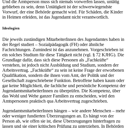
Und die Amtsperson muss sich niemals vorwerfen lassen, untätig
geblieben zu sein, denn Untätigkeit ist der schwer­wiegendste
Vorwurf, der eine Behörde gemacht wird. Für Schäden, die Kinder
in Heimen erleiden, ist das Jugendamt nicht verantwortlich.
Ideologien
Die jeweils zuständigen MitarbeiterInnen des Jugendamtes haben in
der Regel studiert – Sozialpädagogik (FH) oder ähnliche
Fachrichtungen. Zumindest ist das anzunehmen. Vorgeschrieben ist
ein solches Studium für diese Tätigkeit nicht (vgl. § 72 KJHG). Die
Grundlage dafür, dass sich diese Personen als „Fachkräfte“
verstehen, ist jedoch nicht Ausbildung und Studium, sondern der
Arbeitsvertrag. „Fachkräfte“ zu sein ist keine Frage der erworbenen
Qualifikation, sondern die ihnen vom Amt, der Politik und der
Gesellschaft zugeschriebene Funktion. Betroffene haben kaum oder
gar keine Möglichkeit, die fachliche und persönliche Kompetenz der
Jugend­amts­mit­arbeiterInnen zu überprüfen. Die Kompetenz, über
das Wohl und Wehe ganzer Familien zu entscheiden, wird den
Amtspersonen praktisch qua Arbeitsvertrag zugeschrieben.
Jugend­amts­mit­arbeiterInnen hängen – wie andere Menschen – mehr
oder weniger fundierten Über­zeugungen an. Es hängt von der
Person ab, wie offen sie ist, diese Über­zeugungen hinterfragen zu
lassen und sie einer kritischen Prüfung zu unterziehen. In Behörden