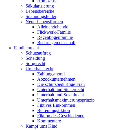
Homo-Ehe
Säkularisierung
Lebensbereiche
Spannungsfelder
Neue Lebensformen
Alleinerziehende
Flickwerk-Familie
Regenbogenfamilie
Bedarfsgemeinschaft
Familienrecht
Schutzauftrag
Scheidung
Sorgerecht
Unterhaltsrecht
Zahlungsmoral
Abzockunternehmen
Die schutzbedürftige Frau
Unterhalt und Steuerrecht
Unterhalt und Sozialrecht
Unterhaltsmaximierungsprinzip
Fiktives Einkommen
Betreuungsfiktion
Fiktion des Geschiedenen
Kommentare
Kampf ums Kind