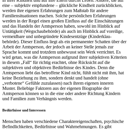
in ihrer Kindheit und auf ihre Eltern durchs Leben. Andere, die auf
eine – subjektiv empfundene – glückliche Kindheit zurückblicken,
werden ihre eigenen Erfahrungen zum Maßstab für andere
Familiensituationen machen. Solche persönlichen Erfahrungen
werden in der Regel einen großen Einfluss auf die Einschätzungen
und das Handeln der Amtsperson haben, sowohl im Hinblick auf
Untätigkeit (Wegschau­behörde) als auch im Hinblick auf voreilige,
vermeidbare und unbegründete Kindes­entzüge (Kinder­klau­
behörde). Dieser Einfluss liegt als ein permanenter Schatten über der
Arbeit der Amtsperson, der jedoch an keiner Stelle jemals zur
Sprache kommt und trotzdem unbewusst sein Werk verrichtet. Es
wird getan, was die Amtsperson aufgrund ihrer subjektiven Kriterien
in diesem „Fall“ für richtig erachtet, ohne Rücksicht auf die
subjektiven und objektiven Bedürfnisse des Kindes. Denn die
Amtsperson liebt das betroffene Kind nicht, fühlt nicht mit ihm, hat
keine Beziehung zu ihm, sondern denkt und handelt (ohne
„verbotene“ Gefühle zuzulassen) nach ihrem eigenen inneren
Muster. Beliebige Faktoren aus der eigenen Biographie der
Amtsperson können so in die eine oder andere Richtung Kindern
und Familien zum Verhängnis werden.
Bedürfnisse und Interessen
Menschen haben verschiedene Charakter­eigenschaften, psychische
Befindlichkeiten, Bedürfnisse und Wahrnehmungen. Es gibt