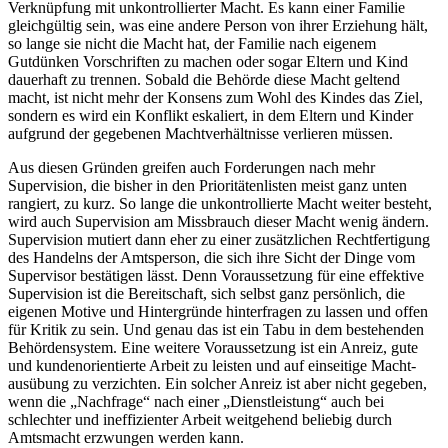
Verknüpfung mit unkontrollierter Macht. Es kann einer Familie
gleichgültig sein, was eine andere Person von ihrer Erziehung hält,
so lange sie nicht die Macht hat, der Familie nach eigenem
Gutdünken Vorschriften zu machen oder sogar Eltern und Kind
dauerhaft zu trennen. Sobald die Behörde diese Macht geltend
macht, ist nicht mehr der Konsens zum Wohl des Kindes das Ziel,
sondern es wird ein Konflikt eskaliert, in dem Eltern und Kinder
aufgrund der gegebenen Macht­verhältnisse verlieren müssen.
Aus diesen Gründen greifen auch Forderungen nach mehr
Supervision, die bisher in den Prioritäten­listen meist ganz unten
rangiert, zu kurz. So lange die unkontrollierte Macht weiter besteht,
wird auch Supervision am Missbrauch dieser Macht wenig ändern.
Supervision mutiert dann eher zu einer zusätzlichen Recht­fertigung
des Handelns der Amtsperson, die sich ihre Sicht der Dinge vom
Supervisor bestätigen lässt. Denn Vor­aus­setzung für eine effektive
Supervision ist die Bereitschaft, sich selbst ganz persönlich, die
eigenen Motive und Hintergründe hinterfragen zu lassen und offen
für Kritik zu sein. Und genau das ist ein Tabu in dem bestehenden
Behörden­system. Eine weitere Vor­aus­setzung ist ein Anreiz, gute
und kunden­orientierte Arbeit zu leisten und auf einseitige Macht­
ausübung zu verzichten. Ein solcher Anreiz ist aber nicht gegeben,
wenn die „Nachfrage“ nach einer „Dienstleistung“ auch bei
schlechter und ineffizienter Arbeit weitgehend beliebig durch
Amtsmacht erzwungen werden kann.