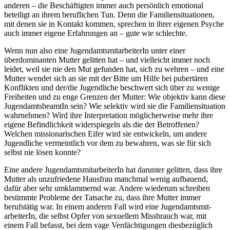
anderen – die Beschäftigten immer auch persönlich emotional
beteiligt an ihrem beruflichen Tun. Denn die Familien­situationen,
mit denen sie in Kontakt kommen, sprechen in ihrer eigenen Psyche
auch immer eigene Erfahrungen an – gute wie schlechte.
Wenn nun also eine Jugend­amts­mit­arbeiterIn unter einer
überdominanten Mutter gelitten hat – und vielleicht immer noch
leidet, weil sie nie den Mut gefunden hat, sich zu wehren – und eine
Mutter wendet sich an sie mit der Bitte um Hilfe bei pubertären
Konflikten und der/die Jugendliche beschwert sich über zu wenige
Freiheiten und zu enge Grenzen der Mutter: Wie objektiv kann diese
Jugendamts­beamtIn sein? Wie selektiv wird sie die Familien­situation
wahrnehmen? Wird ihre Inter­pretation möglicherweise mehr ihre
eigene Befindlichkeit widerspiegeln als die der Betroffenen?
Welchen missionarischen Eifer wird sie entwickeln, um andere
Jugendliche vermeintlich vor dem zu bewahren, was sie für sich
selbst nie lösen konnte?
Eine andere Jugend­amts­mit­arbeiterIn hat darunter gelitten, dass ihre
Mutter als unzufriedene Hausfrau manchmal wenig aufbauend,
dafür aber sehr umklammernd war. Andere wiederum schreiben
bestimmte Probleme der Tatsache zu, dass ihre Mutter immer
berufstätig war. In einem anderen Fall wird eine Jugend­amts­mit­
arbeiterIn, die selbst Opfer von sexuellem Missbrauch war, mit
einem Fall befasst, bei dem vage Verdächtigungen diesbezüglich