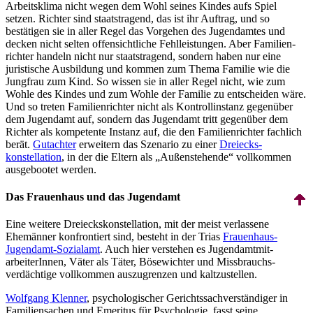
Arbeitsklima nicht wegen dem Wohl seines Kindes aufs Spiel
setzen. Richter sind staatstragend, das ist ihr Auftrag, und so
bestätigen sie in aller Regel das Vorgehen des Jugendamtes und
decken nicht selten offensichtliche Fehlleistungen. Aber Familien­
richter handeln nicht nur staatstragend, sondern haben nur eine
juristische Ausbildung und kommen zum Thema Familie wie die
Jungfrau zum Kind. So wissen sie in aller Regel nicht, wie zum
Wohle des Kindes und zum Wohle der Familie zu entscheiden wäre.
Und so treten Familien­richter nicht als Kontrollinstanz gegenüber
dem Jugendamt auf, sondern das Jugendamt tritt gegenüber dem
Richter als kompetente Instanz auf, die den Familien­richter fachlich
berät.
Gutachter
erweitern das Szenario zu einer
Dreiecks­
konstellation
, in der die Eltern als „Außen­stehende“ vollkommen
ausgebootet werden.
Das Frauenhaus und das Jugendamt
Eine weitere Dreieckskonstellation, mit der meist verlassene
Ehemänner konfrontiert sind, besteht in der Trias
Frauenhaus-
Jugendamt-Sozialamt
. Auch hier verstehen es Jugend­amt­mit­
arbeiterInnen, Väter als Täter, Bösewichter und Missbrauchs­
verdächtige vollkommen auszugrenzen und kaltzustellen.
Wolfgang Klenner
, psychologischer Gerichtssachverständiger in
Familiensachen und Emeritus für Psychologie, fasst seine