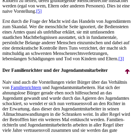
Kindern zu helfen, deren grundlegende Menschen­rechte missachtet
werden (egal von wem, Eltern oder anderen Personen). Dies ist eine
naive Vorstellung.
[5]
Erst durch die Frage der Macht wird das Handeln von Jugendämtern
zum Skandal. Wer die menschliche Seite ignoriert, die Bediensteten
eines Amtes quasi als unfehlbar erklärt, sie mit umfassenden
staatlichen Machtbefugnissen ausstattet, sich in fundamentale,
persönliche Belange anderer Menschen einzumischen und dabei auf
eine demokratische Kontrolle ihres Tuns verzichtet, der macht sich
mitschuldig an schwersten Menschen­rechts­verletzungen,
lebenslangen Schädigungen und Tod von Kindern und Eltern.
[3]
Der Familien­richter und der Jugend­amts­mit­arbeiter
Naiv sind auch die Vorstellungen vieler Bürger über das Verhältnis
von
Familien­richtern
und Jugend­amts­mit­arbeitern. Hat sich der
ahnungslose Bürger gerade eben noch hilfesuchend an das
Jugendamt gewandt und wurde durch das Agieren des Jugendamtes
schockiert, so wendet er sich nun vertrauensvoll an den Richter in
der Erwartung, dass dieser den Jugend­amt­mit­arbeiter in seinen
Allmachts­anwandlungen in die Schranken weist. In aller Regel wird
der Betrofffen hier ein weiteres Mal enttäuscht werden. Familien­
richterIn und Jugend­amt­mit­arbeiterIn arbeiten in aller Regel über
viele Jahre vertrauensvoll zusammen und sie werden das gute