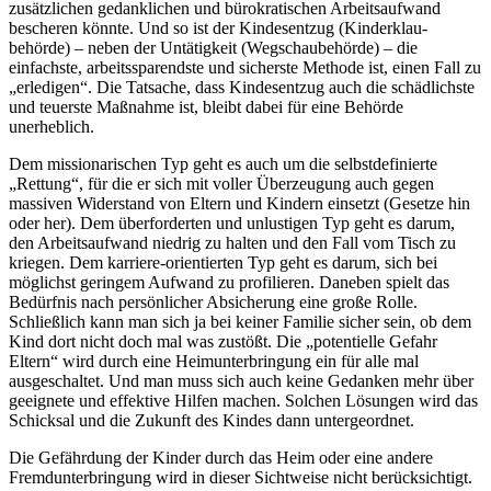
zusätzlichen gedanklichen und bürokratischen Arbeits­aufwand
bescheren könnte. Und so ist der Kindes­entzug (Kinder­klau­
behörde) – neben der Untätigkeit (Wegschaubehörde) – die
einfachste, arbeitssparendste und sicherste Methode ist, einen Fall zu
„erledigen“. Die Tatsache, dass Kindes­entzug auch die schädlichste
und teuerste Maßnahme ist, bleibt dabei für eine Behörde
unerheblich.
Dem missionarischen Typ geht es auch um die selbstdefinierte
„Rettung“, für die er sich mit voller Über­zeugung auch gegen
massiven Widerstand von Eltern und Kindern einsetzt (Gesetze hin
oder her). Dem überforderten und unlustigen Typ geht es darum,
den Arbeits­aufwand niedrig zu halten und den Fall vom Tisch zu
kriegen. Dem karriere-orientierten Typ geht es darum, sich bei
möglichst geringem Aufwand zu profilieren. Daneben spielt das
Bedürfnis nach persönlicher Absicherung eine große Rolle.
Schließlich kann man sich ja bei keiner Familie sicher sein, ob dem
Kind dort nicht doch mal was zustößt. Die „potentielle Gefahr
Eltern“ wird durch eine Heim­unter­bringung ein für alle mal
ausgeschaltet. Und man muss sich auch keine Gedanken mehr über
geeignete und effektive Hilfen machen. Solchen Lösungen wird das
Schicksal und die Zukunft des Kindes dann untergeordnet.
Die Gefährdung der Kinder durch das Heim oder eine andere
Fremd­unter­bringung wird in dieser Sichtweise nicht berücksichtigt.