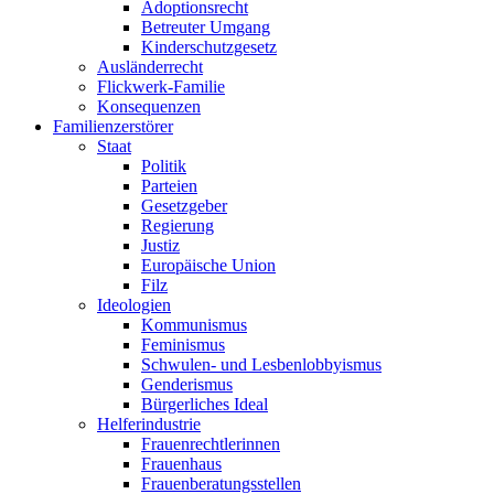
Adoptionsrecht
Betreuter Umgang
Kinderschutzgesetz
Ausländerrecht
Flickwerk-Familie
Konsequenzen
Familienzerstörer
Staat
Politik
Parteien
Gesetzgeber
Regierung
Justiz
Europäische Union
Filz
Ideologien
Kommunismus
Feminismus
Schwulen- und Lesbenlobbyismus
Genderismus
Bürgerliches Ideal
Helferindustrie
Frauenrechtlerinnen
Frauenhaus
Frauenberatungsstellen