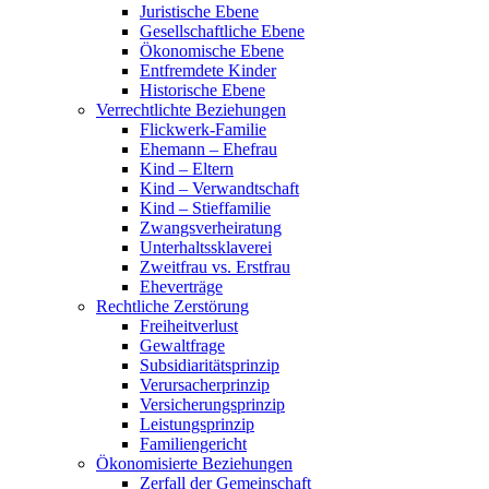
Juristische Ebene
Gesellschaftliche Ebene
Ökonomische Ebene
Entfremdete Kinder
Historische Ebene
Verrechtlichte Beziehungen
Flickwerk-Familie
Ehemann – Ehefrau
Kind – Eltern
Kind – Verwandtschaft
Kind – Stieffamilie
Zwangsverheiratung
Unterhaltssklaverei
Zweitfrau vs. Erstfrau
Eheverträge
Rechtliche Zerstörung
Freiheitverlust
Gewaltfrage
Subsidiaritätsprinzip
Verursacherprinzip
Versicherungsprinzip
Leistungsprinzip
Familiengericht
Ökonomisierte Beziehungen
Zerfall der Gemeinschaft