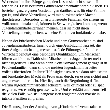
Wer erstmal in ihre Fänge gerät, den lassen sie nicht so schnell
wieder los. Dazu bestimmt Gutmenschen­mentalität oft die Arbeit. Es
bestehen ganz eigenen Vorstellungen darüber, was für eine Familie
gut ist, und diese Vorstellung wird mit bürokratischer Macht
durchgesetzt. Besonders unter­privilegierte Familien, die ansonsten
vollkommen intakt sind, können in Schwierigkeiten kommen, wenn
Jugend­amts­mit­arbeiterInnen meinen, dass sie nicht ihren
Vorstellungen entsprechen, wie eine Familie zu funktionieren habe.
Neben der bürokratischen Macht und dem Gutmenschentum sind
Jugend­amts­mit­arbeiterInnen durch eine Ausbildung geprägt, die
ihrer Aufgabe nicht angemessen ist. Jede Führungskraft in der
Wirtschaft benötigt eine besondere Qualifikation, um Menschen
führen zu können. Dafür sind Mitarbeiter der Jugendämter meist
nicht zugerüstet. Und wenn dann Konflikt­management gefragt ist in
Problem­familien, dann sind die meisten Jugend­amt­mit­arbeiter
vollens überfordert. In ihrer Hilflosigkeit setzen sie dann nicht selten
mit bürokratischer Macht ihr Programm durch, sei es nun richtig und
angemessen, oder nicht. Hier liegt auch die Begründung dafür,
warum Jugend­amt­mit­arbeiter scheitern, weil oft nicht oder zu spät
reagieren, wo es nötig gewesen wäre. Und es erklärt auch zum Teil
die vielen Fälle, wo sie unangemessen reagieren oder massiv in
intakte Familien eingreifen.
Die Herausgeber der Antologie von „Kinderherz“ veranstalteten