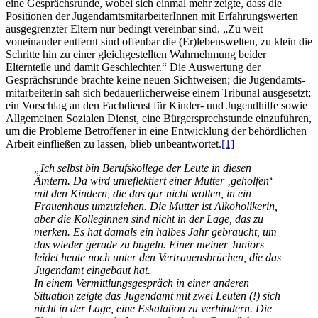
eine Gesprächsrunde, wobei sich einmal mehr zeigte, dass die
Positionen der Jugend­amts­mit­arbeiterInnen mit Erfahrungs­werten
ausgegrenzter Eltern nur bedingt vereinbar sind. „Zu weit
voneinander entfernt sind offenbar die (Er)lebenswelten, zu klein die
Schritte hin zu einer gleich­gestellten Wahrnehmung beider
Elternteile und damit Geschlechter.“ Die Auswertung der
Gesprächsrunde brachte keine neuen Sichtweisen; die Jugend­amts­
mit­arbeiterIn sah sich bedauer­licher­weise einem Tribunal ausgesetzt;
ein Vorschlag an den Fachdienst für Kinder- und Jugendhilfe sowie
Allgemeinen Sozialen Dienst, eine Bürger­sprech­stunde einzuführen,
um die Probleme Betroffener in eine Entwicklung der behördlichen
Arbeit einfließen zu lassen, blieb unbeantwortet.
[1]
„Ich selbst bin Berufskollege der Leute in diesen
Ämtern. Da wird unreflektiert einer Mutter ‚geholfen‘
mit den Kindern, die das gar nicht wollen, in ein
Frauenhaus umzuziehen. Die Mutter ist Alkoholikerin,
aber die Kolleginnen sind nicht in der Lage, das zu
merken. Es hat damals ein halbes Jahr gebraucht, um
das wieder gerade zu bügeln. Einer meiner Juniors
leidet heute noch unter den Vertrauens­brüchen, die das
Jugendamt eingebaut hat.
In einem Vermittlungs­gespräch in einer anderen
Situation zeigte das Jugendamt mit zwei Leuten (!) sich
nicht in der Lage, eine Eskalation zu verhindern. Die