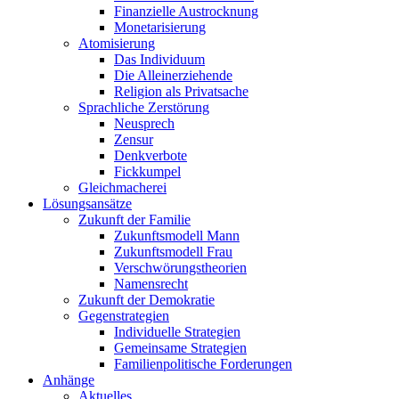
Finanzielle Austrocknung
Monetarisierung
Atomisierung
Das Individuum
Die Alleinerziehende
Religion als Privatsache
Sprachliche Zerstörung
Neusprech
Zensur
Denkverbote
Fickkumpel
Gleichmacherei
Lösungsansätze
Zukunft der Familie
Zukunftsmodell Mann
Zukunftsmodell Frau
Verschwörungstheorien
Namensrecht
Zukunft der Demokratie
Gegenstrategien
Individuelle Strategien
Gemeinsame Strategien
Familienpolitische Forderungen
Anhänge
Aktuelles