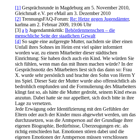
[1]
Gesprächsrunde in Magdeburg am 5. November 2010,
Gleichmaß e.V. per eMail am 3. Dezember 2010
[2]
TrennungsFAQ-Forum:
Re: Hetze gegen Jugendämter
,
karlma am 2. Februar 2009, 19:06 Uhr
[3]
a
b
Jugendamtskritik:
Behördenmenschen – die
menschliche Seite der staatlichen Gewalt
[4]
So sagte eine aufgeregte Mutter, nachdem sie über einen
Unfall ihres Sohnes im Heim erst viel später informiert
worden war, zu einem Mitarbeiter dieser städtischen
Einrichtung: Sie haben doch auch ein Kind. Wie würden Sie
sich fühlen, wenn man das mit Ihnen machen würde? In der
Gesprächs­notiz des Mitarbeiters liest sich das dann so: Frau
X. wurde sehr persönlich und brachte den Sohn von Herrn Y
ins Spiel. Dieser Satz der Mutter wurde also offensichtlich als
bedrohlich empfunden und die Formulierung des Mitarbeiters
klingt fast so, als hätte die Mutter gedroht, seinem Kind etwas
anzutun. Dabei hatte sie nur appelliert, sich doch bitte in ihre
Lage zu versetzen.
Jede Erwägung oder Identifizierung mit den Gefühlen der
Eltern oder auch der Kinder muss abgewehrt werden, um das
durchzusetzen, was die Amtsperson auf der Grundlage ihrer
eigenen Biographie, Bedürfnisse, Über­zeugungen etc. als
richtig entschieden hat. Emotionen stören dabei und die
eigenen Emotionen der Amtsperson müssen verschlossen