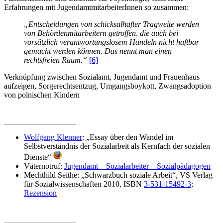
Erfahrungen mit Jugend­amt­mit­arbeiterInnen so zusammen:
„Entscheidungen von schicksalhafter Tragweite werden
von Behörden­mit­arbeitern getroffen, die auch bei
vorsätzlich verantwortungslosem Handeln nicht haftbar
gemacht werden können. Das nennt man einen
rechtsfreien Raum.“
[6]
Verknüpfung zwischen Sozialamt, Jugendamt und Frauenhaus
aufzeigen, Sorge­rechts­entzug, Umgangs­boykott, Zwangsadoption
von polnischen Kindern
Wolfgang Klenner
: „Essay über den Wandel im
Selbstverständnis der Sozial­arbeit als Kernfach der sozialen
Dienste“
Väternotruf:
Jugendamt – Sozial­arbeiter – Sozialpädagogen
Mechthild Seithe: „Schwarzbuch soziale Arbeit“, VS Verlag
für Sozial­wissen­schaften 2010, ISBN
3-531-15492-3
;
Rezension