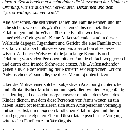
einen Außen­stehenden erscheint daher die Versorgung der Kinder in
Ordnung, wie sie auch von Verwandten, Bekannten und dem
Pfarrer wahrgenommen wird.“
Alle Menschen, die seit vielen Jahren die Familie kennen und ihr
nahe stehen, werden als „Außen­stehende“ bezeichnet. Ihre
Erfahrungen und ihr Wissen über die Familie werden als
„unerheblich“ eingestuft. Keine Außen­stehenden sind in dieser
Weltsicht dagegen Jugendamt und Gericht, die eine Familie zwar
erst kurz und ausschnittsweise kennen, aber schon alles besser
wissen. Auf diese Weise wird die jahrelange Kenntnis und
Erfahrung von vielen Personen mit der Familie einfach weggewischt
und durch eine fremde Sichtweise ersetzt. Als „Außen­stehende“
gelten alle, die der Meinung der RichterIn widersprechen. „Nicht
Außen­stehende“ sind alle, die diese Meinung unterstützen.
Über die Motive einer solchen subjektiven Ausübung richterlicher
und bürokratischer Macht kann nur spekuliert werden. Augenfällig
ist allerdings, dass solche Vorgehens­weisen nicht dem Wohl des
Kindes dienen, mit dem diese Personen von Amts wegen zu tun
haben. Allzu oft identifizieren sich auch Amtspersonen vorrangig
mit sich selbst, ihren eigenen kindlichen Erfahrungen und ihrem
Groll gegen die eigenen Eltern. Dieser fatale psychische Vorgang
wird vielen Familien zum Verhängnis.