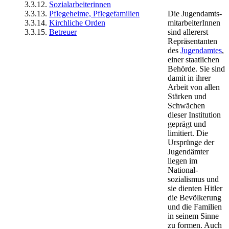
3.3.12.
Sozialarbeiterinnen
3.3.13.
Pflegeheime, Pflegefamilien
Die Jugend­amts­
3.3.14.
Kirchliche Orden
mit­arbeiterInnen
3.3.15.
Betreuer
sind allererst
Repräsentanten
des
Jugendamtes
,
einer staatlichen
Behörde. Sie sind
damit in ihrer
Arbeit von allen
Stärken und
Schwächen
dieser Institution
geprägt und
limitiert. Die
Ursprünge der
Jugendämter
liegen im
National­
sozialismus und
sie dienten Hitler
die Bevölkerung
und die Familien
in seinem Sinne
zu formen. Auch