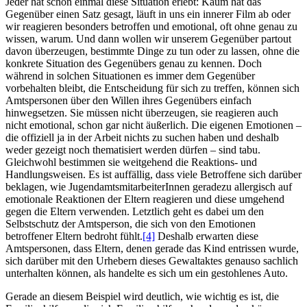
Jeder hat schon einmal diese Situation erlebt: Kaum hat das
Gegenüber einen Satz gesagt, läuft in uns ein innerer Film ab oder
wir reagieren besonders betroffen und emotional, oft ohne genau zu
wissen, warum. Und dann wollen wir unserem Gegenüber partout
davon überzeugen, bestimmte Dinge zu tun oder zu lassen, ohne die
konkrete Situation des Gegenübers genau zu kennen. Doch
während in solchen Situationen es immer dem Gegenüber
vorbehalten bleibt, die Entscheidung für sich zu treffen, können sich
Amtspersonen über den Willen ihres Gegenübers einfach
hinwegsetzen. Sie müssen nicht überzeugen, sie reagieren auch
nicht emotional, schon gar nicht äußerlich. Die eigenen Emotionen –
die offiziell ja in der Arbeit nichts zu suchen haben und deshalb
weder gezeigt noch thematisiert werden dürfen – sind tabu.
Gleichwohl bestimmen sie weitgehend die Reaktions- und
Handlungsweisen. Es ist auffällig, dass viele Betroffene sich darüber
beklagen, wie Jugend­amts­mit­arbeiterInnen geradezu allergisch auf
emotionale Reaktionen der Eltern reagieren und diese umgehend
gegen die Eltern verwenden. Letztlich geht es dabei um den
Selbstschutz der Amtsperson, die sich von den Emotionen
betroffener Eltern bedroht fühlt.
[4]
Deshalb erwarten diese
Amtspersonen, dass Eltern, denen gerade das Kind entrissen wurde,
sich darüber mit den Urhebern dieses Gewaltaktes genauso sachlich
unterhalten können, als handelte es sich um ein gestohlenes Auto.
Gerade an diesem Beispiel wird deutlich, wie wichtig es ist, die