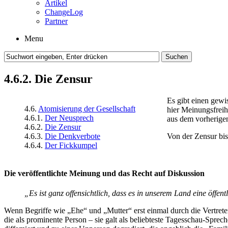
Artikel
ChangeLog
Partner
Menu
4.6.2. Die Zensur
Es gibt einen gewi
4.6.
Atomisierung der Gesellschaft
hier Meinungs­freih
4.6.1.
Der Neusprech
aus dem vorherigen
4.6.2.
Die Zensur
4.6.3.
Die Denkverbote
Von der Zensur bi
4.6.4.
Der Fickkumpel
Die veröffentlichte Meinung und das Recht auf Diskussion
„Es ist ganz offensichtlich, dass es in unserem Land eine öffent
Wenn Begriffe wie „Ehe“ und „Mutter“ erst einmal durch die Vertreter
die als prominente Person – sie galt als beliebteste Tagesschau-Spr