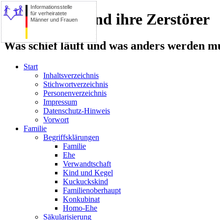
Informationsstelle
für verheiratete
Die Familie und ihre Zerstörer
Männer und Frauen
Was schief läuft und was anders werden mu
Start
Inhaltsverzeichnis
Stichwortverzeichnis
Personenverzeichnis
Impressum
Datenschutz-Hinweis
Vorwort
Familie
Begriffsklärungen
Familie
Ehe
Verwandtschaft
Kind und Kegel
Kuckuckskind
Familienoberhaupt
Konkubinat
Homo-Ehe
Säkularisierung