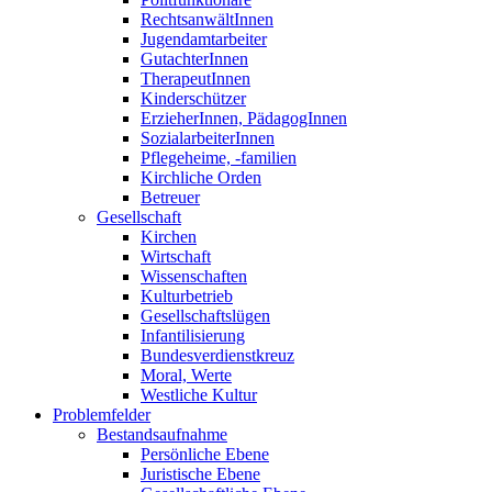
RechtsanwältInnen
Jugendamtarbeiter
GutachterInnen
TherapeutInnen
Kinderschützer
ErzieherInnen, PädagogInnen
SozialarbeiterInnen
Pflegeheime, -familien
Kirchliche Orden
Betreuer
Gesellschaft
Kirchen
Wirtschaft
Wissenschaften
Kulturbetrieb
Gesellschaftslügen
Infantilisierung
Bundesverdienstkreuz
Moral, Werte
Westliche Kultur
Problemfelder
Bestandsaufnahme
Persönliche Ebene
Juristische Ebene