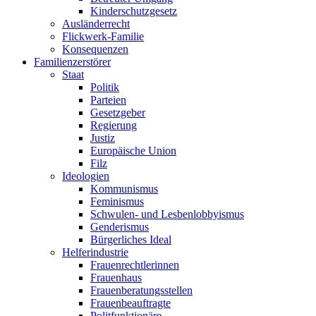
Kinderschutzgesetz
Ausländerrecht
Flickwerk-Familie
Konsequenzen
Familienzerstörer
Staat
Politik
Parteien
Gesetzgeber
Regierung
Justiz
Europäische Union
Filz
Ideologien
Kommunismus
Feminismus
Schwulen- und Lesbenlobbyismus
Genderismus
Bürgerliches Ideal
Helferindustrie
Frauenrechtlerinnen
Frauenhaus
Frauenberatungsstellen
Frauenbeauftragte
Politfunktionäre