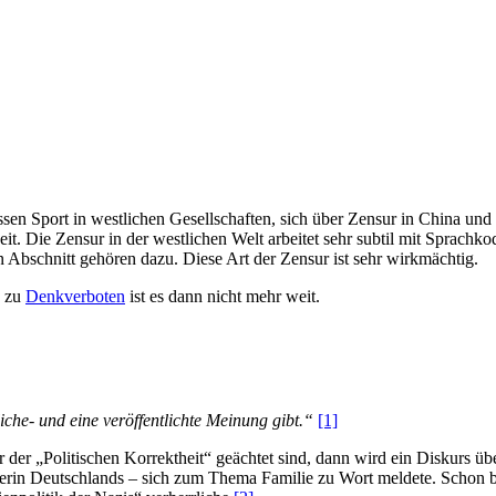
ssen Sport in westlichen Gesellschaften, sich über Zensur in China 
eit. Die Zensur in der westlichen Welt arbeitet sehr subtil mit Sprach­k
 Abschnitt gehören dazu. Diese Art der Zensur ist sehr wirk­mächtig.
s zu
Denkverboten
ist es dann nicht mehr weit.
liche- und eine veröffentlichte Meinung gibt.“
[1]
 der „Politischen Korrektheit“ geächtet sind, dann wird ein Diskurs üb
echerin Deutschlands – sich zum Thema Familie zu Wort meldete. Schon 