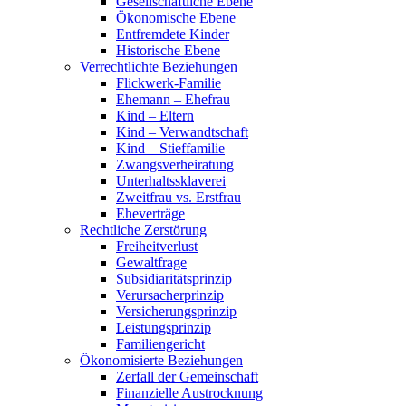
Gesellschaftliche Ebene
Ökonomische Ebene
Entfremdete Kinder
Historische Ebene
Verrechtlichte Beziehungen
Flickwerk-Familie
Ehemann – Ehefrau
Kind – Eltern
Kind – Verwandtschaft
Kind – Stieffamilie
Zwangsverheiratung
Unterhaltssklaverei
Zweitfrau vs. Erstfrau
Eheverträge
Rechtliche Zerstörung
Freiheitverlust
Gewaltfrage
Subsidiaritätsprinzip
Verursacherprinzip
Versicherungsprinzip
Leistungsprinzip
Familiengericht
Ökonomisierte Beziehungen
Zerfall der Gemeinschaft
Finanzielle Austrocknung