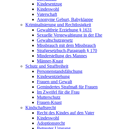
Kindesentzug
Kindeswohl
Vaterschaft
Anonyme Geburt, Babyklappe
Kriminalisierung und Rechtlosigkeit
Gewaltfreie Erziehung § 1631
Sexuelle Vergewaltigung in der Ehe
Gewaltschutzgesetz
Missbrauch mit dem Missbrauch
Strafgesetzbuch-Paragraph § 170
Minderstellung des Mannes
Männer-Knast
Schutz und Straffreiheit
Personenstandsfälschung
Kindesentziehung
Frauen und Gewalt
Gemindertes Strafmaß für Frauen
Im Zweifel für die Frau
Mutterschutz
Frauen-Knast
Kindschaftsrecht
Recht des Kindes auf den Vater
Kindeswohl
Adoptionsrecht
Betreuter Umgang