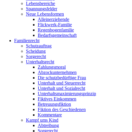
Lebensbereiche
Spannungsfelder
Neue Lebensformen
Alleinerziehende
Flickwerk-Familie
Regenbogenfamilie
Bedarfsgemeinschaft
Familienrecht
Schutzauftrag
Scheidung
Sorgerecht
Unterhaltsrecht
Zahlungsmoral
Abzockunternehmen
Die schutzbedürftige Frau
Unterhalt und Steuerrecht
Unterhalt und Sozialrecht
Unterhaltsmaximierungsprinzip
Fiktives Einkommen
Betreuungsfiktion
Fiktion des Geschiedenen
Kommentare
Kampf ums Kind
Abtreibung
Sorgerecht