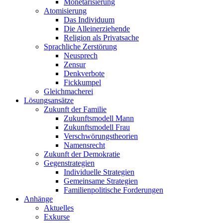
Monetarisierung
Atomisierung
Das Individuum
Die Alleinerziehende
Religion als Privatsache
Sprachliche Zerstörung
Neusprech
Zensur
Denkverbote
Fickkumpel
Gleichmacherei
Lösungsansätze
Zukunft der Familie
Zukunftsmodell Mann
Zukunftsmodell Frau
Verschwörungstheorien
Namensrecht
Zukunft der Demokratie
Gegenstrategien
Individuelle Strategien
Gemeinsame Strategien
Familienpolitische Forderungen
Anhänge
Aktuelles
Exkurse