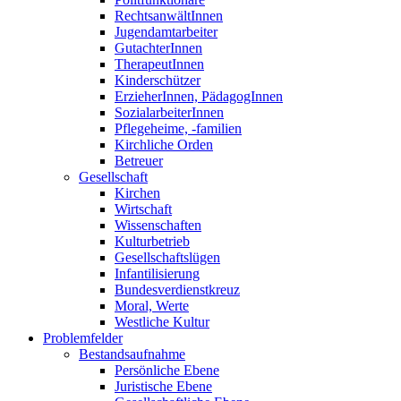
RechtsanwältInnen
Jugendamtarbeiter
GutachterInnen
TherapeutInnen
Kinderschützer
ErzieherInnen, PädagogInnen
SozialarbeiterInnen
Pflegeheime, -familien
Kirchliche Orden
Betreuer
Gesellschaft
Kirchen
Wirtschaft
Wissenschaften
Kulturbetrieb
Gesellschaftslügen
Infantilisierung
Bundesverdienstkreuz
Moral, Werte
Westliche Kultur
Problemfelder
Bestandsaufnahme
Persönliche Ebene
Juristische Ebene