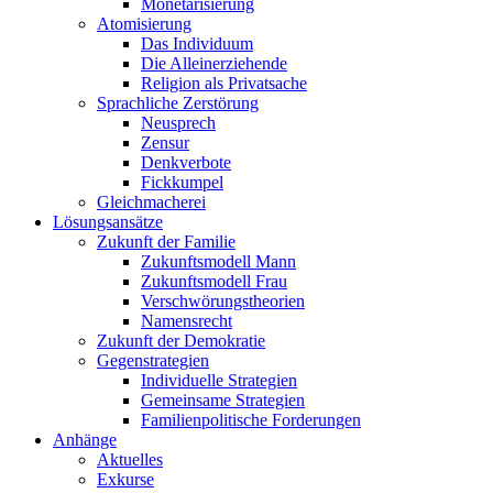
Monetarisierung
Atomisierung
Das Individuum
Die Alleinerziehende
Religion als Privatsache
Sprachliche Zerstörung
Neusprech
Zensur
Denkverbote
Fickkumpel
Gleichmacherei
Lösungsansätze
Zukunft der Familie
Zukunftsmodell Mann
Zukunftsmodell Frau
Verschwörungstheorien
Namensrecht
Zukunft der Demokratie
Gegenstrategien
Individuelle Strategien
Gemeinsame Strategien
Familienpolitische Forderungen
Anhänge
Aktuelles
Exkurse