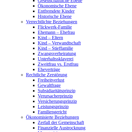
Gesellschaftliche Ebene
Ökonomische Ebene
Entfremdete Kinder
Historische Ebene
Verrechtlichte Beziehungen
Flickwerk-Familie
Ehemann – Ehefrau
Kind – Eltern
Kind – Verwandtschaft
Kind – Stieffamilie
Zwangsverheiratung
Unterhaltssklaverei
Zweitfrau vs. Erstfrau
Eheverträge
Rechtliche Zerstörung
Freiheitverlust
Gewaltfrage
Subsidiaritätsprinzip
Verursacherprinzip
Versicherungsprinzip
Leistungsprinzip
Familiengericht
Ökonomisierte Beziehungen
Zerfall der Gemeinschaft
Finanzielle Austrocknung