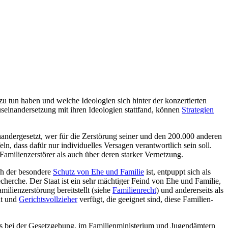
zu tun haben und welche Ideologien sich hinter der konzertierten
ein­ander­setzung mit ihren Ideologien stattfand, können
Strategien
n­ander­gesetzt, wer für die Zerstörung seiner und den 200.000 anderen
ln, dass dafür nur individuelles Versagen verantwortlich sein soll.
amilien­zerstörer als auch über deren starker Vernetzung.
ch der besondere
Schutz von Ehe und Familie
ist, entpuppt sich als
echerche. Der Staat ist ein sehr mächtiger Feind von Ehe und Familie,
ilien­zerstörung bereitstellt (siehe
Familienrecht
) und andererseits als
ht und
Gerichts­voll­zieher
verfügt, die geeignet sind, diese Familien­
uss bei der Gesetzgebung, im Familien­ministerium und Jugendämtern