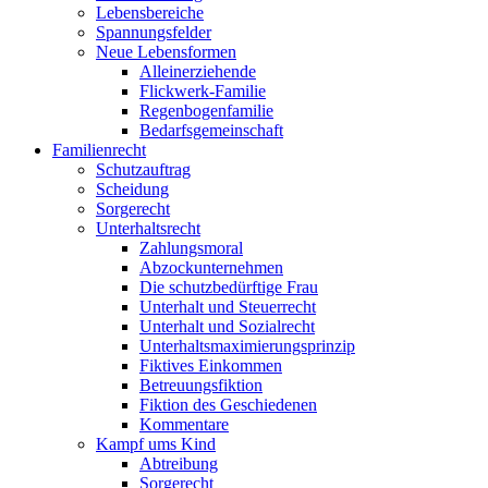
Lebensbereiche
Spannungsfelder
Neue Lebensformen
Alleinerziehende
Flickwerk-Familie
Regenbogenfamilie
Bedarfsgemeinschaft
Familienrecht
Schutzauftrag
Scheidung
Sorgerecht
Unterhaltsrecht
Zahlungsmoral
Abzockunternehmen
Die schutzbedürftige Frau
Unterhalt und Steuerrecht
Unterhalt und Sozialrecht
Unterhaltsmaximierungsprinzip
Fiktives Einkommen
Betreuungsfiktion
Fiktion des Geschiedenen
Kommentare
Kampf ums Kind
Abtreibung
Sorgerecht