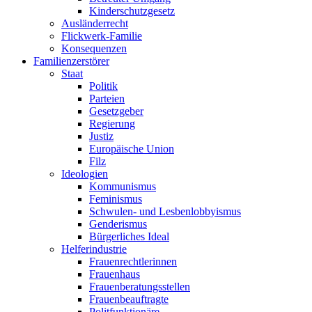
Kinderschutzgesetz
Ausländerrecht
Flickwerk-Familie
Konsequenzen
Familienzerstörer
Staat
Politik
Parteien
Gesetzgeber
Regierung
Justiz
Europäische Union
Filz
Ideologien
Kommunismus
Feminismus
Schwulen- und Lesbenlobbyismus
Genderismus
Bürgerliches Ideal
Helferindustrie
Frauenrechtlerinnen
Frauenhaus
Frauenberatungsstellen
Frauenbeauftragte
Politfunktionäre