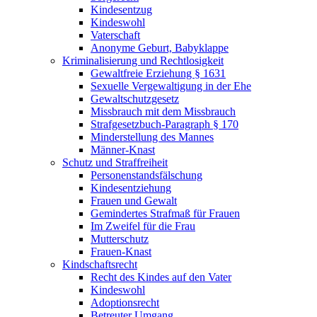
Kindesentzug
Kindeswohl
Vaterschaft
Anonyme Geburt, Babyklappe
Kriminalisierung und Rechtlosigkeit
Gewaltfreie Erziehung § 1631
Sexuelle Vergewaltigung in der Ehe
Gewaltschutzgesetz
Missbrauch mit dem Missbrauch
Strafgesetzbuch-Paragraph § 170
Minderstellung des Mannes
Männer-Knast
Schutz und Straffreiheit
Personenstandsfälschung
Kindesentziehung
Frauen und Gewalt
Gemindertes Strafmaß für Frauen
Im Zweifel für die Frau
Mutterschutz
Frauen-Knast
Kindschaftsrecht
Recht des Kindes auf den Vater
Kindeswohl
Adoptionsrecht
Betreuter Umgang