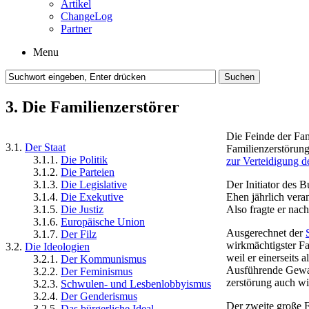
Artikel
ChangeLog
Partner
Menu
3. Die Familienzerstörer
Die Feinde der Fam
3.1.
Der Staat
Familien­zerstörun
3.1.1.
Die Politik
zur Verteidigung d
3.1.2.
Die Parteien
3.1.3.
Die Legislative
Der Initiator des B
3.1.4.
Die Exekutive
Ehen jährlich veran
3.1.5.
Die Justiz
Also fragte er nac
3.1.6.
Europäische Union
Ausgerechnet der
3.1.7.
Der Filz
wirkmächtigster Fam
3.2.
Die Ideologien
weil er einerseits 
3.2.1.
Der Kommunismus
Ausführende Gewal
3.2.2.
Der Feminismus
zerstörung auch w
3.2.3.
Schwulen- und Lesben­lobbyismus
3.2.4.
Der Genderismus
Der zweite große F
3.2.5.
Das bürgerliche Ideal