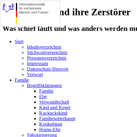
Informationsstelle
für verheiratete
Die Familie und ihre Zerstörer
Männer und Frauen
Was schief läuft und was anders werden mu
Start
Inhaltsverzeichnis
Stichwortverzeichnis
Personenverzeichnis
Impressum
Datenschutz-Hinweis
Vorwort
Familie
Begriffsklärungen
Familie
Ehe
Verwandtschaft
Kind und Kegel
Kuckuckskind
Familienoberhaupt
Konkubinat
Homo-Ehe
Säkularisierung