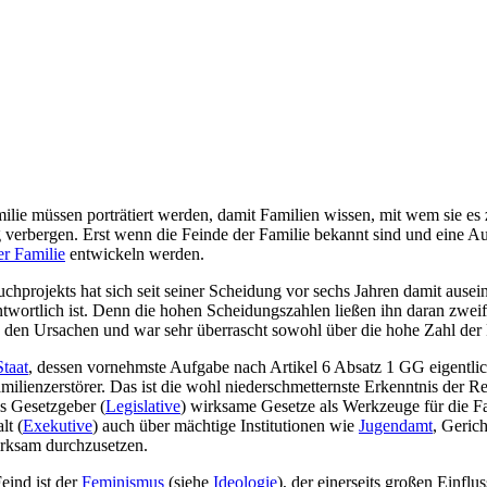
ilie müssen porträtiert werden, damit Familien wissen, mit wem sie es 
g verbergen. Erst wenn die Feinde der Familie bekannt sind und eine Aus
er Familie
entwickeln werden.
uchprojekts hat sich seit seiner Scheidung vor sechs Jahren damit ausei
twortlich ist. Denn die hohen Scheidungs­zahlen ließen ihn daran zweife
h den Ursachen und war sehr überrascht sowohl über die hohe Zahl der F
Staat
, dessen vornehmste Aufgabe nach Artikel 6 Absatz 1 GG eigentli
ilien­zerstörer. Das ist die wohl nieder­schmetternste Erkenntnis der R
als Gesetzgeber (
Legislative
) wirksame Gesetze als Werkzeuge für die Fam
t (
Exekutive
) auch über mächtige Institutionen wie
Jugendamt
, Geric
irksam durchzusetzen.
eind ist der
Feminismus
(siehe
Ideologie
), der einerseits großen Einfl