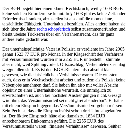
Der BGH begeht hier einen klaren Rechts­bruch, weil § 1603 BGB
keine solchen Erfordernisse kennt. In § 1603 gibt es keine Zeit- oder
Erfordernis­schranken, abzustellen ist also auf die momentane,
tatsächliche Fähigkeit, Unterhalt zu bezahlen. Alles andere haben sie
sich über die Jahre
rechts­schöpferisch
selbst zusammen­erfunden und
bleibt übelste Trickserei über ein Verfahrens­recht, das für ganz
andere Fälle gedacht war.
Der unterhalts­pflichtige Vater ist Polizist, er verdiente im Jahre 2005
genau 1523,77 EUR pro Monat. In der Klageschrift des Verfahrens
mit Versäumnis­urteil wurden ihm 2255 EUR unterstellt – stimmte
aber nicht, weil Splitting­vorteil, Ortszuschlag, Verheirateten­zuschlag
weggefallen sind. Es ist den BGH-Richtern also absolut klar
gewesen, wie die tatsächlichen Verhältnisse waren. Die wussten
auch, dass er in Wechselschicht arbeitet und zudem als Polizist keine
Nebenjobs annehmen darf. Sie haben ihn also mit voller Absicht
objektiv zu einer Unterhaltshöhe verurteilt, die unmöglich zu
erwirtschaften ist, auch bei höchsten Anstrengungen nicht. Gesagt
wird ihm, das Versäumnis­urteil sei nicht „frei abänderbar“. Er hätte
mit einem Einspruch gegen das Versäumnis­urteil vorgehen müssen.
Sein Pech ist, dass die Einspruchsfrist schon drei Jahre abgelaufen
ist. Der fiktive Einspruch hätte also damals zu 1834 EUR
anrechenbarem Einkommen geführt. Die 2255 EUR des
Versäumnis­urteils wären „fingierte Verhältnisse“ gewesen. Seither