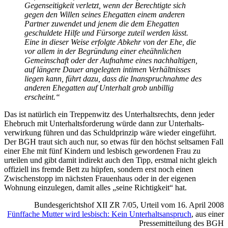
Gegenseitigkeit verletzt, wenn der Berechtigte sich
gegen den Willen seines Ehegatten einem anderen
Partner zuwendet und jenem die dem Ehegatten
geschuldete Hilfe und Fürsorge zuteil werden lässt.
Eine in dieser Weise erfolgte Abkehr von der Ehe, die
vor allem in der Begründung einer eheähnlichen
Gemeinschaft oder der Aufnahme eines nachhaltigen,
auf längere Dauer angelegten intimen Verhältnisses
liegen kann, führt dazu, dass die Inan­spruch­nahme des
anderen Ehegatten auf Unterhalt grob unbillig
erscheint.“
Das ist natürlich ein Treppenwitz des Unter­halts­rechts, denn jeder
Ehebruch mit Unterhalts­forderung würde dann zur Unter­halts­
verwirkung führen und das Schuldprinzip wäre wieder eingeführt.
Der BGH traut sich auch nur, so etwas für den höchst seltsamen Fall
einer Ehe mit fünf Kindern und lesbisch gewordenen Frau zu
urteilen und gibt damit indirekt auch den Tipp, erstmal nicht gleich
offiziell ins fremde Bett zu hüpfen, sondern erst noch einen
Zwischenstopp im nächsten Frauenhaus oder in der eigenen
Wohnung einzulegen, damit alles „seine Richtigkeit“ hat.
Bundes­gerichts­hof XII ZR 7/05, Urteil vom 16. April 2008
Fünffache Mutter wird lesbisch: Kein Unter­halts­anspruch
, aus einer
Pressemitteilung des BGH