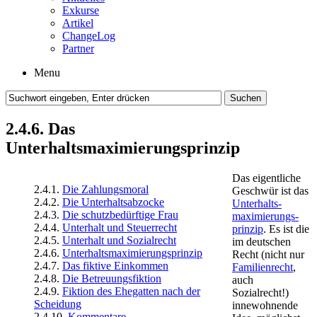
Exkurse
Artikel
ChangeLog
Partner
Menu
2.4.6. Das
Unterhaltsmaximierungsprinzip
Das eigentliche
2.4.1.
Die Zahlungsmoral
Geschwür ist das
2.4.2.
Die Unterhaltsabzocke
Unter­halts­
2.4.3.
Die schutzbedürftige Frau
maximierungs­
2.4.4.
Unterhalt und Steuerrecht
prinzip
. Es ist die
2.4.5.
Unterhalt und Sozialrecht
im deutschen
2.4.6.
Unterhaltsmaximierungsprinzip
Recht (nicht nur
2.4.7.
Das fiktive Einkommen
Familienrecht
,
2.4.8.
Die Betreuungsfiktion
auch
2.4.9.
Fiktion des Ehegatten nach der
Sozialrecht!)
Scheidung
innewohnende
2.4.10.
Kommentare