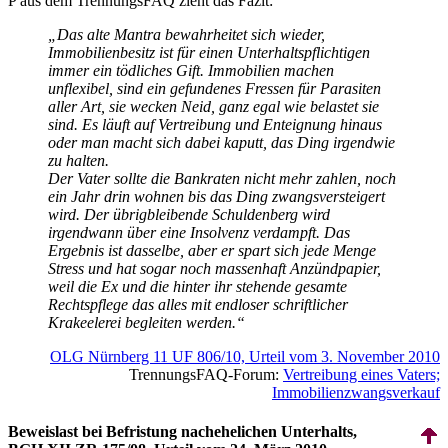
P aus dem TrennungsFAQ zieht das Fazit:
„Das alte Mantra bewahrheitet sich wieder,
Immobilien­besitz ist für einen Unter­halts­pflichtigen
immer ein tödliches Gift. Immobilien machen
unflexibel, sind ein gefundenes Fressen für Parasiten
aller Art, sie wecken Neid, ganz egal wie belastet sie
sind. Es läuft auf Vertreibung und Enteignung hinaus
oder man macht sich dabei kaputt, das Ding irgendwie
zu halten.
Der Vater sollte die Bankraten nicht mehr zahlen, noch
ein Jahr drin wohnen bis das Ding zwangs­versteigert
wird. Der übrig­bleibende Schuldenberg wird
irgendwann über eine Insolvenz verdampft. Das
Ergebnis ist dasselbe, aber er spart sich jede Menge
Stress und hat sogar noch massenhaft Anzündpapier,
weil die Ex und die hinter ihr stehende gesamte
Rechtspflege das alles mit endloser schriftlicher
Krakeelerei begleiten werden.“
OLG Nürnberg 11 UF 806/10, Urteil vom 3. November 2010
TrennungsFAQ-Forum:
Vertreibung eines Vaters;
Immobilienzwangsverkauf
Beweislast bei Befristung nachehelichen Unterhalts,