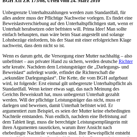
BGH XII ZR 175/08, Urteil vom 24. März 2010
Unbegrenzte Unter­halts­zahlungen werden zum Standardfall, für
alles andere muss der Pflichtige Nachweise vorlegen. Es findet eine
Beweis­last­ver­schiebung auf den Unter­halts­pflichtigen statt, wenn er
Unterhalt herabsetzen oder befristen will. Prima Idee! Man sollte
einfach behaupten, man wäre beim Staat angestellt und solange
Lohnbezüge einfordern, bis der Staat mit einer erfolgreichen Klage
nachweist, dass dem nicht so ist.
Wenn es darum geht, die Versorgung einer Mutter nachhaltig – also
unbefristet – aus privater Hand zu sichern, werden deutsche
Richter
sehr kreativ. Nachdem dem Leistungs­träger die „Darlegungs- und
Beweislast“ auferlegt wurde, erfindet die Richterschaft die
„sekundäre Darlegungslast“. Die Kette, die vom BGH aufgebaut
wird, ist folgende: Erst einmal gilt unbegrenzte Unter­halts­pflicht als
Standardfall. Wenn keiner etwas sagt, das nach Meinung des
Gerichts Beweiskraft hat, muss unbegrenzt Unterhalt gezahlt
werden. Will der pflichtige Leistungs­träger das nicht, muss er
darlegen und beweisen, damit Unterhalt befristet wird. Er
argumentiert zum Beispiel, es seien der Mutter keine ehebedingten
Nachteile entstanden. Nun endlich, nachdem eine Befristung auf
dem Tablett liegt, muss die berechtigte Leistungs­empfängerin mit
ihren Argumenten rausrücken, warum ihrer Ansicht nach
ehebedingte Nachteile vorhanden sind. Ihre Beweispflicht entsteht