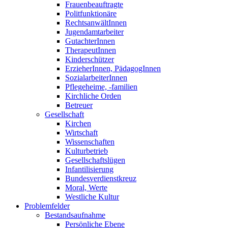
Frauenbeauftragte
Politfunktionäre
RechtsanwältInnen
Jugendamtarbeiter
GutachterInnen
TherapeutInnen
Kinderschützer
ErzieherInnen, PädagogInnen
SozialarbeiterInnen
Pflegeheime, -familien
Kirchliche Orden
Betreuer
Gesellschaft
Kirchen
Wirtschaft
Wissenschaften
Kulturbetrieb
Gesellschaftslügen
Infantilisierung
Bundesverdienstkreuz
Moral, Werte
Westliche Kultur
Problemfelder
Bestandsaufnahme
Persönliche Ebene