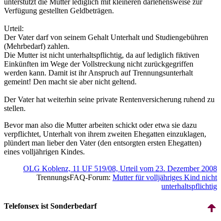
unterstützt die Mutter lediglich mit kleineren darlehensweise zur
Verfügung gestellten Geldbeträgen.
Urteil:
Der Vater darf von seinem Gehalt Unterhalt und Studien­gebühren
(Mehrbedarf) zahlen.
Die Mutter ist nicht unterhalts­pflichtig, da auf lediglich fiktiven
Einkünften im Wege der Vollstreckung nicht zurückgegriffen
werden kann. Damit ist ihr Anspruch auf Trennungs­unter­halt
gemeint! Den macht sie aber nicht geltend.
Der Vater hat weiterhin seine private Renten­versicherung ruhend zu
stellen.
Bevor man also die Mutter arbeiten schickt oder etwa sie dazu
verpflichtet, Unterhalt von ihrem zweiten Ehegatten einzuklagen,
plündert man lieber den Vater (den entsorgten ersten Ehegatten)
eines voll­jährigen Kindes.
OLG Koblenz, 11 UF 519/08, Urteil vom 23. Dezember 2008
TrennungsFAQ-Forum:
Mutter für volljähriges Kind nicht
unterhalts­pflichtig
Telefonsex ist Sonderbedarf