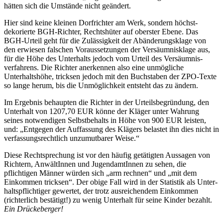
hätten sich die Umstände nicht geändert.
Hier sind keine kleinen Dorfrichter am Werk, sondern höchst­
dekorierte BGH-Richter, Rechts­hüter auf oberster Ebene. Das
BGH-Urteil geht für die Zulässigkeit der Abänderungs­klage von
den erwiesen falschen Voraussetzungen der Versäumnis­klage aus,
für die Höhe des Unterhalts jedoch vom Urteil des Versäumnis­
verfahrens. Die Richter anerkennen also eine unmögliche
Unterhalts­höhe, tricksen jedoch mit den Buchstaben der ZPO-Texte
so lange herum, bis die Unmöglichkeit entsteht das zu ändern.
Im Ergebnis behaupten die Richter in der Urteils­begründung, den
Unterhalt von 1207,70 EUR könne der Kläger unter Wahrung
seines notwendigen Selbstbehalts in Höhe von 900 EUR leisten,
und: „Entgegen der Auffassung des Klägers belastet ihn dies nicht in
verfassungs­rechtlich unzumutbarer Weise.“
Diese Recht­sprechung ist vor den häufig getätigten Aussagen von
Richtern, AnwältInnen und JugendamtInnen zu sehen, die
pflichtigen Männer würden sich „arm rechnen“ und „mit dem
Einkommen tricksen“. Der obige Fall wird in der Statistik als Unter­
halts­pflichtiger gewertet, der trotz ausreichendem Einkommen
(richterlich bestätigt!) zu wenig Unterhalt für seine Kinder bezahlt.
Ein Drückeberger!