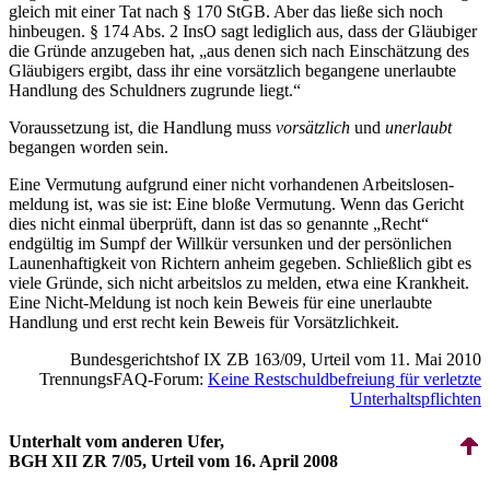
gleich mit einer Tat nach § 170 StGB. Aber das ließe sich noch
hinbeugen. § 174 Abs. 2 InsO sagt lediglich aus, dass der Gläubiger
die Gründe anzugeben hat, „aus denen sich nach Einschätzung des
Gläubigers ergibt, dass ihr eine vorsätzlich begangene unerlaubte
Handlung des Schuldners zugrunde liegt.“
Voraussetzung ist, die Handlung muss
vorsätzlich
und
unerlaubt
begangen worden sein.
Eine Vermutung aufgrund einer nicht vorhandenen Arbeits­losen­
meldung ist, was sie ist: Eine bloße Vermutung. Wenn das Gericht
dies nicht einmal überprüft, dann ist das so genannte „Recht“
endgültig im Sumpf der Willkür versunken und der persönlichen
Launen­haftig­keit von Richtern anheim gegeben. Schließlich gibt es
viele Gründe, sich nicht arbeitslos zu melden, etwa eine Krankheit.
Eine Nicht-Meldung ist noch kein Beweis für eine unerlaubte
Handlung und erst recht kein Beweis für Vorsätzlichkeit.
Bundes­gerichts­hof IX ZB 163/09, Urteil vom 11. Mai 2010
TrennungsFAQ-Forum:
Keine Restschuldbefreiung für verletzte
Unter­halts­pflichten
Unterhalt vom anderen Ufer,
BGH XII ZR 7/05, Urteil vom 16. April 2008