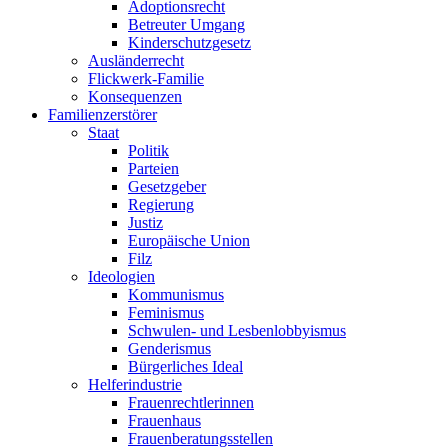
Adoptionsrecht
Betreuter Umgang
Kinderschutzgesetz
Ausländerrecht
Flickwerk-Familie
Konsequenzen
Familienzerstörer
Staat
Politik
Parteien
Gesetzgeber
Regierung
Justiz
Europäische Union
Filz
Ideologien
Kommunismus
Feminismus
Schwulen- und Lesbenlobbyismus
Genderismus
Bürgerliches Ideal
Helferindustrie
Frauenrechtlerinnen
Frauenhaus
Frauenberatungsstellen