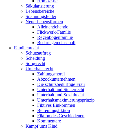
Homo-Ehe
Säkularisierung
Lebensbereiche
Spannungsfelder
Neue Lebensformen
Alleinerziehende
Flickwerk-Familie
Regenbogenfamilie
Bedarfsgemeinschaft
Familienrecht
Schutzauftrag
Scheidung
Sorgerecht
Unterhaltsrecht
Zahlungsmoral
Abzockunternehmen
Die schutzbedürftige Frau
Unterhalt und Steuerrecht
Unterhalt und Sozialrecht
Unterhaltsmaximierungsprinzip
Fiktives Einkommen
Betreuungsfiktion
Fiktion des Geschiedenen
Kommentare
Kampf ums Kind