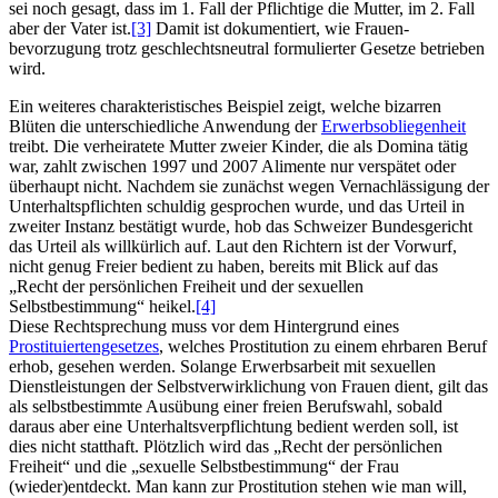
sei noch gesagt, dass im 1. Fall der Pflichtige die Mutter, im 2. Fall
aber der Vater ist.
[3]
Damit ist dokumentiert, wie Frauen­
bevorzugung trotz geschlechts­neutral formulierter Gesetze betrieben
wird.
Ein weiteres charakteristisches Beispiel zeigt, welche bizarren
Blüten die unterschiedliche Anwendung der
Erwerbs­obliegenheit
treibt. Die verheiratete Mutter zweier Kinder, die als Domina tätig
war, zahlt zwischen 1997 und 2007 Alimente nur verspätet oder
überhaupt nicht. Nachdem sie zunächst wegen Vernachlässigung der
Unter­halts­pflichten schuldig gesprochen wurde, und das Urteil in
zweiter Instanz bestätigt wurde, hob das Schweizer Bundesgericht
das Urteil als willkürlich auf. Laut den Richtern ist der Vorwurf,
nicht genug Freier bedient zu haben, bereits mit Blick auf das
„Recht der persönlichen Freiheit und der sexuellen
Selbstbestimmung“ heikel.
[4]
Diese Recht­sprechung muss vor dem Hintergrund eines
Prostituierten­gesetzes
, welches Prostitution zu einem ehrbaren Beruf
erhob, gesehen werden. Solange Erwerbsarbeit mit sexuellen
Dienst­leistungen der Selbst­verwirklichung von Frauen dient, gilt das
als selbstbestimmte Ausübung einer freien Berufswahl, sobald
daraus aber eine Unter­halts­verpflichtung bedient werden soll, ist
dies nicht statthaft. Plötzlich wird das „Recht der persönlichen
Freiheit“ und die „sexuelle Selbstbestimmung“ der Frau
(wieder)entdeckt. Man kann zur Prostitution stehen wie man will,