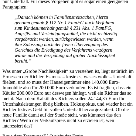
nur Unterhalt. Für dieses Vorgehen gibt es sogar einen geeigneten
Paragraphen:
„Danach können in Familien­streit­sachen, hierzu
gehören gemäß § 112 Nr. 1 FamFG auch Verfahren
zum Kindes­unterhalt gemäß § 231 Abs. 1 FamFG,
Angriffs- und Verteidigungs­mittel, die nicht rechtzeitig
vorgebracht werden, zurückgewiesen werden, wenn
ihre Zulassung nach der freien Über­zeugung des
Gerichtes die Erledigung des Verfahrens verzögern
würde und die Verspätung auf grober Nachlässigkeit
beruht.“
Was unter „Grobe Nachlässigkeit“ zu verstehen ist, liegt natürlich im
Ermessen der Richter. Es muss – koste es, was es wolle – Unterhalt
fließen, und so muss der Haus­eigentümer eine 140.000 Euro-
Immobilie also für 200.000 Euro verkaufen. Es ist fraglich, dass ein
Käufer 200.000 Euro nur deswegen hinlegt, weil ein Richter das so
meint. Nach dem Kalkül des Richters sollen 24.144,35 Euro für
Unterhalts­leistungen übrig bleiben. Hokuspokus, und wieder hat ein
Richter fiktives Geld für vollen Unterhalt hervor­gezaubert. Ob die
neue Familie damit auf der Straße steht, was kümmert das den
Richter? Wenn der Verkaufspreis nicht zu erzielen ist, wen
interessiert das?