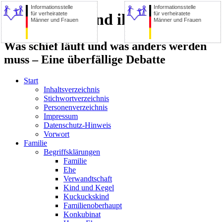
Informationsstelle
Informationsstelle
für verheiratete
für verheiratete
Die Familie und ihre Zerstörer
Männer und Frauen
Männer und Frauen
Was schief läuft und was anders werden
muss – Eine überfällige Debatte
Start
Inhaltsverzeichnis
Stichwortverzeichnis
Personenverzeichnis
Impressum
Datenschutz-Hinweis
Vorwort
Familie
Begriffsklärungen
Familie
Ehe
Verwandtschaft
Kind und Kegel
Kuckuckskind
Familienoberhaupt
Konkubinat