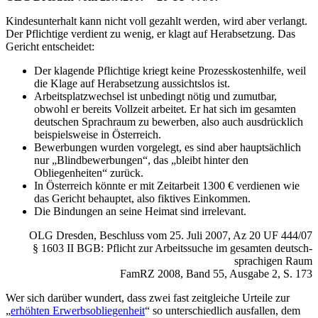
Kindes­unterhalt kann nicht voll gezahlt werden, wird aber verlangt.
Der Pflichtige verdient zu wenig, er klagt auf Herabsetzung. Das
Gericht entscheidet:
Der klagende Pflichtige kriegt keine Prozess­kosten­hilfe, weil
die Klage auf Herabsetzung aussichtslos ist.
Arbeitsplatzwechsel ist unbedingt nötig und zumutbar,
obwohl er bereits Vollzeit arbeitet. Er hat sich im gesamten
deutschen Sprachraum zu bewerben, also auch ausdrücklich
beispielsweise in Österreich.
Bewerbungen wurden vorgelegt, es sind aber hauptsächlich
nur „Blind­bewerbungen“, das „bleibt hinter den
Obliegenheiten“ zurück.
In Österreich könnte er mit Zeitarbeit 1300 € verdienen wie
das Gericht behauptet, also fiktives Einkommen.
Die Bindungen an seine Heimat sind irrelevant.
OLG Dresden, Beschluss vom 25. Juli 2007, Az 20 UF 444/07
§ 1603 II BGB: Pflicht zur Arbeitssuche im gesamten deutsch­
sprachigen Raum
FamRZ 2008, Band 55, Ausgabe 2, S. 173
Wer sich darüber wundert, dass zwei fast zeitgleiche Urteile zur
„
erhöhten Erwerbs­obliegenheit
“ so unterschiedlich ausfallen, dem