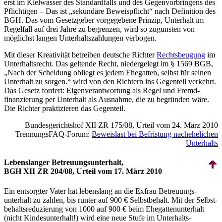
erst im Kielwasser des Standardfalls und des Gegen­vor­bringens des
Pflichtigen – Das ist „sekundäre Beweispflicht“ nach Definition des
BGH. Das vom Gesetzgeber vorgegebene Prinzip, Unterhalt im
Regelfall auf drei Jahre zu begrenzen, wird so zugunsten von
möglichst langen Unter­halts­zahlungen verbogen.
Mit dieser Kreativität betreiben deutsche Richter
Rechts­beugung
im
Unterhaltsrecht. Das geltende Recht, niedergelegt im § 1569 BGB,
„Nach der Scheidung obliegt es jedem Ehegatten, selbst für seinen
Unterhalt zu sorgen.“ wird von den Richtern ins Gegenteil verkehrt.
Das Gesetz fordert: Eigen­ver­antwortung als Regel und Fremd­
finanzierung per Unterhalt als Ausnahme, die zu begründen wäre.
Die Richter praktizieren das Gegenteil.
Bundes­gerichts­hof XII ZR 175/08, Urteil vom 24. März 2010
TrennungsFAQ-Forum:
Beweislast bei Befristung nachehelichen
Unterhalts
Lebenslanger Betreuungs­unterhalt,
BGH XII ZR 204/08, Urteil vom 17. März 2010
Ein entsorgter Vater hat lebenslang an die Exfrau Betreuungs­
unterhalt zu zahlen, bis runter auf 900 € Selbstbehalt. Mit der Selbst­
behalts­reduzierung von 1000 auf 900 € beim Ehe­gatten­unterhalt
(nicht Kindes­unterhalt!) wird eine neue Stufe im Unter­halts­