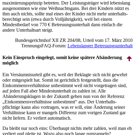
maximierungs­prinzip betreten. Der Leistungs­träger wird lebenslang
ausgenommen wie eine Weihnachtsgans. Bei drei Kindern nützt es
ihm auch nichts, sollte mal eines der Kinder nicht mehr unter­halts­
berechtigt sein (etwa durch Volljährigkeit), weil bei einem
Mindestbedarf von 770 € Betreuungs­unterhalt dann einfach die
andere Unterhaltsart steigt.
Bundes­gerichts­hof XII ZR 204/08, Urteil vom 17. März 2010
TrennungsFAQ-Forum:
Lebenslanger Betreuungs­unterhalt
Kein Einspruch eingelegt, somit keine spätere Abänderung
möglich
Ein Versäumnis­urteil gibt es, weil der Beklagte sich nicht gewehrt
oder mitgespielt hat. Somit ist gerichtlich festgestellt, dass die
Einkommens­ver­hältnisse unbestimmt weil nicht vorgetragen sind,
auf jeden Fall aber Mindest­unterhalt zu zahlen ist. Alle
Abänderungs­klagen in der Zukunft gehen nun von der Referenz
„Einkommens­ver­hältnisse unbestimmt“ aus. Der Unter­halts­
pflichtige kann also vortragen, was er will, eine Änderung seiner
Verhältnisse kann er mangels Differenz zum vorigen Zustand gar
nicht liefern. Er verliert automatisch.
Da bleibt nur noch eins: Überhaupt nichts mehr zahlen, weil man eh
verliert und pleite ist. Wozu also noch lange rumzappeln?