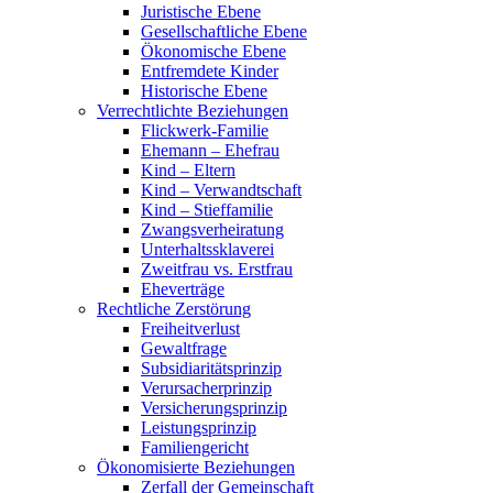
Juristische Ebene
Gesellschaftliche Ebene
Ökonomische Ebene
Entfremdete Kinder
Historische Ebene
Verrechtlichte Beziehungen
Flickwerk-Familie
Ehemann – Ehefrau
Kind – Eltern
Kind – Verwandtschaft
Kind – Stieffamilie
Zwangsverheiratung
Unterhaltssklaverei
Zweitfrau vs. Erstfrau
Eheverträge
Rechtliche Zerstörung
Freiheitverlust
Gewaltfrage
Subsidiaritätsprinzip
Verursacherprinzip
Versicherungsprinzip
Leistungsprinzip
Familiengericht
Ökonomisierte Beziehungen
Zerfall der Gemeinschaft