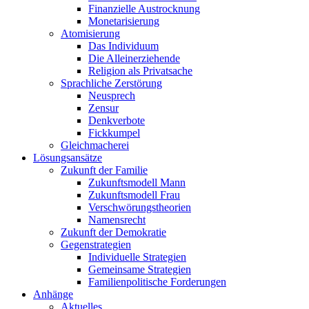
Finanzielle Austrocknung
Monetarisierung
Atomisierung
Das Individuum
Die Alleinerziehende
Religion als Privatsache
Sprachliche Zerstörung
Neusprech
Zensur
Denkverbote
Fickkumpel
Gleichmacherei
Lösungsansätze
Zukunft der Familie
Zukunftsmodell Mann
Zukunftsmodell Frau
Verschwörungstheorien
Namensrecht
Zukunft der Demokratie
Gegenstrategien
Individuelle Strategien
Gemeinsame Strategien
Familienpolitische Forderungen
Anhänge
Aktuelles