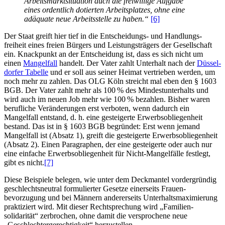
Arbeits­markt­situation auch die freiwillige Aufgabe
eines ordentlich dotierten Arbeitsplatzes, ohne eine
adäquate neue Arbeitsstelle zu haben.“
[6]
Der Staat greift hier tief in die Entscheidungs- und Handlungs­
freiheit eines freien Bürgers und Leistungs­trägers der Gesellschaft
ein. Knackpunkt an der Entscheidung ist, dass es sich nicht um
einen
Mangelfall
handelt. Der Vater zahlt Unterhalt nach der
Düssel­
dorfer Tabelle
und er soll aus seiner Heimat vertrieben werden, um
noch mehr zu zahlen. Das OLG Köln streicht mal eben den § 1603
BGB. Der Vater zahlt mehr als 100 % des Mindest­unterhalts und
wird auch im neuen Job mehr wie 100 % bezahlen. Bisher waren
berufliche Veränderungen erst verboten, wenn dadurch ein
Mangelfall entstand, d. h. eine gesteigerte Erwerbs­obliegenheit
bestand. Das ist in § 1603 BGB begründet: Erst wenn jemand
Mangelfall ist (Absatz 1), greift die gesteigerte Erwerbs­obliegenheit
(Absatz 2). Einen Paragraphen, der eine gesteigerte oder auch nur
eine einfache Erwerbs­obliegenheit für Nicht-Mangelfälle festlegt,
gibt es nicht.
[7]
Diese Beispiele belegen, wie unter dem Deckmantel vordergründig
geschlechts­neutral formulierter Gesetze einerseits Frauen­
bevorzugung und bei Männern andererseits Unter­halts­maximierung
praktiziert wird. Mit dieser Recht­sprechung wird „Familien­
solidarität“ zerbrochen, ohne damit die versprochene neue
„Geschlechter­gerechtigkeit“ herzustellen.