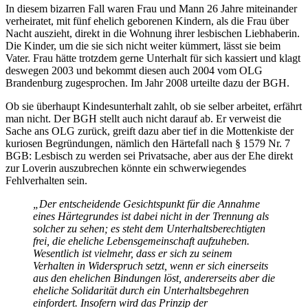
In diesem bizarren Fall waren Frau und Mann 26 Jahre miteinander
verheiratet, mit fünf ehelich geborenen Kindern, als die Frau über
Nacht auszieht, direkt in die Wohnung ihrer lesbischen Liebhaberin.
Die Kinder, um die sie sich nicht weiter kümmert, lässt sie beim
Vater. Frau hätte trotzdem gerne Unterhalt für sich kassiert und klagt
deswegen 2003 und bekommt diesen auch 2004 vom OLG
Brandenburg zugesprochen. Im Jahr 2008 urteilte dazu der BGH.
Ob sie überhaupt Kindes­unterhalt zahlt, ob sie selber arbeitet, erfährt
man nicht. Der BGH stellt auch nicht darauf ab. Er verweist die
Sache ans OLG zurück, greift dazu aber tief in die Mottenkiste der
kuriosen Begründungen, nämlich den Härtefall nach § 1579 Nr. 7
BGB: Lesbisch zu werden sei Privatsache, aber aus der Ehe direkt
zur Loverin auszubrechen könnte ein schwer­wiegendes
Fehlverhalten sein.
„Der entscheidende Gesichtspunkt für die Annahme
eines Härtegrundes ist dabei nicht in der Trennung als
solcher zu sehen; es steht dem Unter­halts­berechtigten
frei, die eheliche Lebens­gemein­schaft aufzuheben.
Wesentlich ist vielmehr, dass er sich zu seinem
Verhalten in Widerspruch setzt, wenn er sich einerseits
aus den ehelichen Bindungen löst, andererseits aber die
eheliche Solidarität durch ein Unterhalts­begehren
einfordert. Insofern wird das Prinzip der