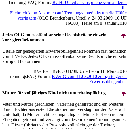
TrennungsFAQ-Forum:
BGH: Unter­halts­ansprüche vom anderen
Ufer
Ehebruch kann Anspruch auf Trennungs­unter­halts um die Hälfte
verringern
(OLG Brandenburg, Urteil v. 24.03.2009, 10 UF
166/03), Heise am 8. Januar 2010
Jedes OLG muss offenbar seine Rechts­brüche einzeln
korrigiert bekommen
Urteile zur gesteigerten Erwerbs­obliegenheit kommen fast monatlich
vom BVerfG. Jedes OLG muss offenbar seine Rechts­brüche einzeln
korrigiert bekommen.
BVerfG 1 BvR 3031/08, Urteil vom 11. März 2010
TrennungsFAQ-Forum:
BVerfG vom 11.03.2010 zur gesteigerten
Erwerbs­obliegenheit
Mutter für volljähriges Kind nicht unterhalts­pflichtig
Vater und Mutter geschieden, Vater neu geheiratet und ein weiteres
Kind. Tochter aus erster Ehe studiert und verklagt nur den Vater auf
Unterhalt, da Mutter nicht leistungs­fähig ist. Mutter lebt von neuem
Ehegatten getrennt und verlangt von diesem keinen Trennungs­unter­
halt. Dieser (übrigens der Prozess­bevoll­mächtigte der Tochter)