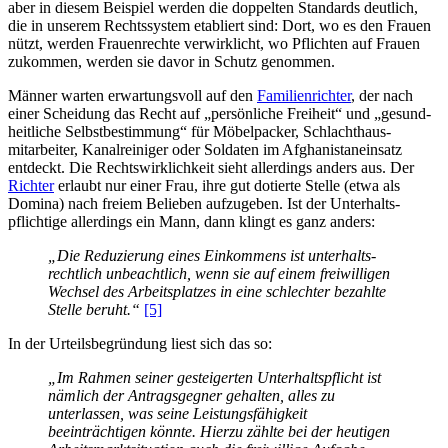
aber in diesem Beispiel werden die doppelten Standards deutlich,
die in unserem Rechtssystem etabliert sind: Dort, wo es den Frauen
nützt, werden Frauenrechte verwirklicht, wo Pflichten auf Frauen
zukommen, werden sie davor in Schutz genommen.
Männer warten erwartungsvoll auf den
Familien­richter
, der nach
einer Scheidung das Recht auf „persönliche Freiheit“ und „gesund­
heit­liche Selbst­bestimmung“ für Möbel­packer, Schlacht­haus­
mitarbeiter, Kanal­reiniger oder Soldaten im Afghanistan­einsatz
entdeckt. Die Rechts­wirklich­keit sieht allerdings anders aus. Der
Richter
erlaubt nur einer Frau, ihre gut dotierte Stelle (etwa als
Domina) nach freiem Belieben aufzugeben. Ist der Unter­halts­
pflichtige allerdings ein Mann, dann klingt es ganz anders:
„Die Reduzierung eines Einkommens ist unterhalts­
rechtlich unbeachtlich, wenn sie auf einem freiwilligen
Wechsel des Arbeitsplatzes in eine schlechter bezahlte
Stelle beruht.“
[5]
In der Urteilsbegründung liest sich das so:
„Im Rahmen seiner gesteigerten Unter­halts­pflicht ist
nämlich der Antragsgegner gehalten, alles zu
unterlassen, was seine Leistungs­fähigkeit
beeinträchtigen könnte. Hierzu zählte bei der heutigen