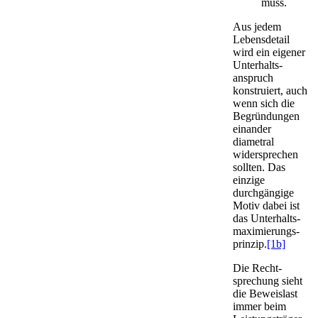
muss.
Aus jedem
Lebensdetail
wird ein eigener
Unter­halts­
anspruch
konstruiert, auch
wenn sich die
Begründungen
einander
diametral
widersprechen
sollten. Das
einzige
durchgängige
Motiv dabei ist
das Unter­halts­
maximierungs­
prinzip.
[1b]
Die Recht­
sprechung sieht
die Beweislast
immer beim