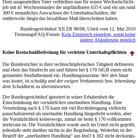
Dem aus­geurteilten Vater verbleiben nun für seinen Wechsel­schicht­
job mit 41 Wochen­stunden die unpfändbaren 635 € und ein um rund
300 € monatliches Anwachsen der Unterhalts­schulden, die
mittlerweile längst das bezahlbare Maß überschritten haben.
Bundes­gerichts­hof XII ZR 98/08, Urteil vom 12. Mai 2010
TrennungsFAQ-Forum:
Kein Einspruch eingelegt, somit keine
spätere Abänderung möglich
Keine Restschuldbefreiung für verletzte Unter­halts­pflichten
Die Bundesrichter in ihrer rechts­schöpferischen Tätigkeit definieren
mal eben das Strafrecht um und führen bei § 170 StGB einen nicht
genannten Straftatbestand ein. Handlungsmaxime:
Wer den Staat
was kostet, ist schuldig und der ewigen Verdammnis bzw. lebenslang
dem Schuldturm zu überantworten.
Der Bundes­gerichts­hof ignoriert in seiner Erhabenheit die
Einschränkung der
vorsätzlichen
unerlaubten Handlung. Eine
Verurteilung nach § 170 kann mit viel Rechts­beugung vielleicht
pauschalisierend als unerlaubte Handlung hingedreht werden, aber
die Vorsätzlichkeit keineswegs, zumal sie beim § 170 vollkommen
irrelevant ist. Die Vorsätzlichkeit wurde auch im Urteil nicht geprüft,
jedenfalls steht darüber nichts in der Begründung. Weiterhin ist der
Begriff der „unerlaubten Handlung“ aus InsO § 302 nicht deckungs­