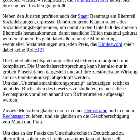
ihre eigenen Taschen gut gefüllt.
Neben den Juristen profitiert auch der
Staat
: Beantragt ein Elternteil
Sozial­leistungen, erpressen Behörden gerne Klagen seitens des
Sozial­leistungs­begehrenden, um damit an den Unterhalt des anderen
Elternteils heranzukommen, damit staatliche Hilfen maximal gekürzt
werden können. Es geht dabei allein um die Minimierung
eventueller Sozialleistungen um jeden Preis, das
Kindeswohl
spielt
dabei keine Rolle.
[2]
Die Unterhalts­recht­sprechung selbst ist extrem umfangreich und
kompliziert. Die Unterhalts­recht­sprechung kann hier also nur in
groben Pinsel­strichen dargestellt und auf ihre zerstörerische Wirkung
auf das Familienkonzept abgeklopft werden.
Um das „Unter­halts­maximierungs­prinzip“ aufzuzeigen, reicht es
nicht den Buchstaben des Gesetzes zu studieren, es muss diese
Rechtspraxis vor allem anhand von Richter­urteilen aufgezeigt
werden.
Zuviele Menschen glauben noch in einer
Demokratie
und in einem
Rechtsstaat
zu leben, und sie glauben an die Gleich­berechtigung
von Mann und Frau.
Um dies an der Praxis des Unterhaltsrechts in Deutschland zu
überprüfen, sollen zwei Urteile zusammenfassend dargestellt