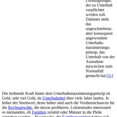
Leistungs­träger,
der zu Unterhalt
verpflichtet
werden soll.
Dahinter steht
das
ungeschriebene,
aber konsequent
angewendete
Unter­halts­
maximierungs­
prinzip, das
Unterhalt von der
Ausnahme
inzwischen zum
Normalfall
gemacht hat.
[1c]
Die treibende Kraft hinter dem Unter­halts­maximierungs­prinzip ist
Geld, sehr viel Geld, da
Unterhaltstitel
über viele Jahre laufen. Je
höher der Streitwert, desto höher sind auch die Verdienst­chancen für
die
Rechts­anwälte
, die davon profitieren. Letztenendes interessiert
es niemanden, ob
Familien
zerstört oder Männer in die Pleite
getrieben werden – Hauptsache, die
Familien­zerstörer
haben sich