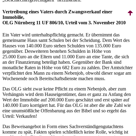
Vertreibung eines Vaters durch Zwangsverkauf einer
Immobilie,
OLG Nürnberg 11 UF 806/10, Urteil vom 3. November 2010
Ein Vater wird unterhalts­pflichtig gemacht. Er übernimmt das
gemeinsame Haus samt Schulen bei der Scheidung. Dem Wert des
Hauses von 140.000 Euro stehen Schulden von 135.000 Euro
gegenüber. Desweiteren bestehen Schulden in Höhe von
25.000 Euro an die Eltern und 11.000 Euro an eine Tante, die sich
an der Finanzierung beteiligt haben. Gegenüber der Bank sind
monatliche Raten in Höhe von 682 Euro zu zahlen. Der Amtsrichter
verpflichtet den Mann zu einem Nebenjob, obwohl dieser sogar am
Wochenende noch Bereitschafts­dienste machen muss.
Das OLG sieht zwar keine Pflicht zu einem Nebenjob, aber zum
Verhängnis wird dem Haus­eigentümer, dass er ganz zu Anfang den
Wert der Immobilie auf 200.000 Euro geschätzt und erst später auf
140.000 Euro korrigiert hat. Für das OLG ist aber die alte Zahl wie
eine unumstößliche Offenbarung aus der Bibel und so ergeht das
Urteil: Verkaufen!
Das Beweisangebot in Form eines Sach­verständigen­gutachtens
komme zu spät, Fakten spielen schließlich keine Rolle, wichtig ist