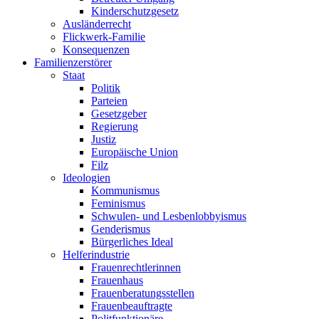
Kinderschutzgesetz
Ausländerrecht
Flickwerk-Familie
Konsequenzen
Familienzerstörer
Staat
Politik
Parteien
Gesetzgeber
Regierung
Justiz
Europäische Union
Filz
Ideologien
Kommunismus
Feminismus
Schwulen- und Lesbenlobbyismus
Genderismus
Bürgerliches Ideal
Helferindustrie
Frauenrechtlerinnen
Frauenhaus
Frauenberatungsstellen
Frauenbeauftragte
Politfunktionäre