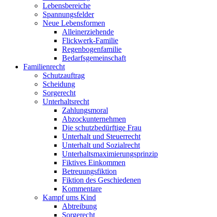
Lebensbereiche
Spannungsfelder
Neue Lebensformen
Alleinerziehende
Flickwerk-Familie
Regenbogenfamilie
Bedarfsgemeinschaft
Familienrecht
Schutzauftrag
Scheidung
Sorgerecht
Unterhaltsrecht
Zahlungsmoral
Abzockunternehmen
Die schutzbedürftige Frau
Unterhalt und Steuerrecht
Unterhalt und Sozialrecht
Unterhaltsmaximierungsprinzip
Fiktives Einkommen
Betreuungsfiktion
Fiktion des Geschiedenen
Kommentare
Kampf ums Kind
Abtreibung
Sorgerecht