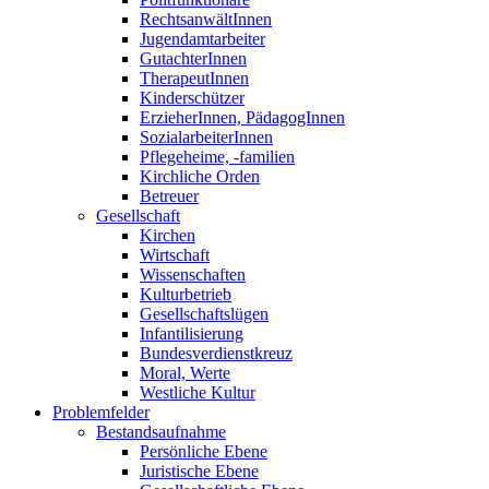
RechtsanwältInnen
Jugendamtarbeiter
GutachterInnen
TherapeutInnen
Kinderschützer
ErzieherInnen, PädagogInnen
SozialarbeiterInnen
Pflegeheime, -familien
Kirchliche Orden
Betreuer
Gesellschaft
Kirchen
Wirtschaft
Wissenschaften
Kulturbetrieb
Gesellschaftslügen
Infantilisierung
Bundesverdienstkreuz
Moral, Werte
Westliche Kultur
Problemfelder
Bestandsaufnahme
Persönliche Ebene
Juristische Ebene