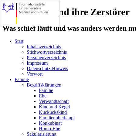
Informationsstelle
für verheiratete
Die Familie und ihre Zerstörer
Männer und Frauen
Was schief läuft und was anders werden mu
Start
Inhaltsverzeichnis
Stichwortverzeichnis
Personenverzeichnis
Impressum
Datenschutz-Hinweis
Vorwort
Familie
Begriffsklärungen
Familie
Ehe
Verwandtschaft
Kind und Kegel
Kuckuckskind
Familienoberhaupt
Konkubinat
Homo-Ehe
Säkularisierung