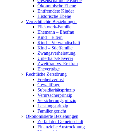
Gesellschaftliche Ebene
Ökonomische Ebene
Entfremdete Kinder
Historische Ebene
Verrechtlichte Beziehungen
Flickwerk-Familie
Ehemann – Ehefrau
Kind – Eltern
Kind – Verwandtschaft
Kind – Stieffamilie
Zwangsverheiratung
Unterhaltssklaverei
Zweitfrau vs. Erstfrau
Eheverträge
Rechtliche Zerstörung
Freiheitverlust
Gewaltfrage
Subsidiaritätsprinzip
Verursacherprinzip
Versicherungsprinzip
Leistungsprinzip
Familiengericht
Ökonomisierte Beziehungen
Zerfall der Gemeinschaft
Finanzielle Austrocknung