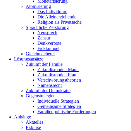
Monetarisierung
Atomisierung
Das Individuum
Die Alleinerziehende
Religion als Privatsache
Sprachliche Zerstörung
Neusprech
Zensur
Denkverbote
Fickkumpel
Gleichmacherei
Lösungsansätze
Zukunft der Familie
Zukunftsmodell Mann
Zukunftsmodell Frau
Verschwörungstheorien
Namensrecht
Zukunft der Demokratie
Gegenstrategien
Individuelle Strategien
Gemeinsame Strategien
Familienpolitische Forderungen
Anhänge
Aktuelles
Exkurse