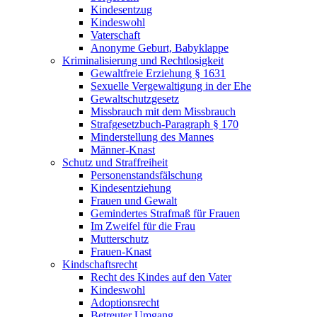
Kindesentzug
Kindeswohl
Vaterschaft
Anonyme Geburt, Babyklappe
Kriminalisierung und Rechtlosigkeit
Gewaltfreie Erziehung § 1631
Sexuelle Vergewaltigung in der Ehe
Gewaltschutzgesetz
Missbrauch mit dem Missbrauch
Strafgesetzbuch-Paragraph § 170
Minderstellung des Mannes
Männer-Knast
Schutz und Straffreiheit
Personenstandsfälschung
Kindesentziehung
Frauen und Gewalt
Gemindertes Strafmaß für Frauen
Im Zweifel für die Frau
Mutterschutz
Frauen-Knast
Kindschaftsrecht
Recht des Kindes auf den Vater
Kindeswohl
Adoptionsrecht
Betreuter Umgang