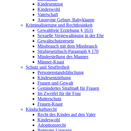
Kindesentzug
Kindeswohl
Vaterschaft
Anonyme Geburt, Babyklappe
Kriminalisierung und Rechtlosigkeit
Gewaltfreie Erziehung § 1631
Sexuelle Vergewaltigung in der Ehe
Gewaltschutzgesetz
Missbrauch mit dem Missbrauch
Strafgesetzbuch-Paragraph § 170
Minderstellung des Mannes
Männer-Knast
Schutz und Straffreiheit
Personenstandsfälschung
Kindesentziehung
Frauen und Gewalt
Gemindertes Strafmaß für Frauen
Im Zweifel für die Frau
Mutterschutz
Frauen-Knast
Kindschaftsrecht
Recht des Kindes auf den Vater
Kindeswohl
Adoptionsrecht
Betreuter Umgang