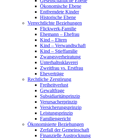
Gesellschaftliche Ebene
Ökonomische Ebene
Entfremdete Kinder
Historische Ebene
Verrechtlichte Beziehungen
Flickwerk-Familie
Ehemann – Ehefrau
Kind – Eltern
Kind – Verwandtschaft
Kind – Stieffamilie
Zwangsverheiratung
Unterhaltssklaverei
Zweitfrau vs. Erstfrau
Eheverträge
Rechtliche Zerstörung
Freiheitverlust
Gewaltfrage
Subsidiaritätsprinzip
Verursacherprinzip
Versicherungsprinzip
Leistungsprinzip
Familiengericht
Ökonomisierte Beziehungen
Zerfall der Gemeinschaft
Finanzielle Austrocknung