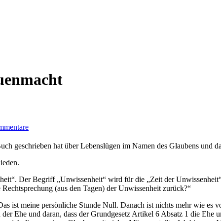
uenmacht
mmentare
 Buch geschrieben hat über Lebenslügen im Namen des Glaubens und dab
hieden.
nheit“. Der Begriff „Unwissenheit“ wird für die „Zeit der Unwissenheit
e Recht­sprechung (aus den Tagen) der Unwissenheit zurück?“
Das ist meine persönliche Stunde Null. Danach ist nichts mehr wie es v
n der Ehe und daran, dass der Grundgesetz Artikel 6 Absatz 1 die Ehe u