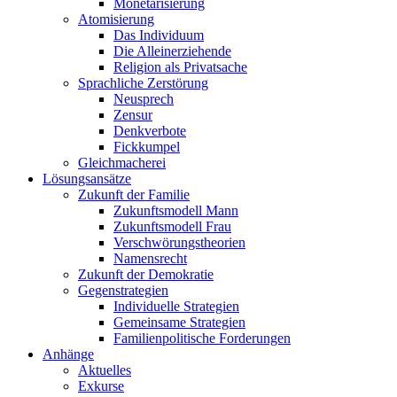
Monetarisierung
Atomisierung
Das Individuum
Die Alleinerziehende
Religion als Privatsache
Sprachliche Zerstörung
Neusprech
Zensur
Denkverbote
Fickkumpel
Gleichmacherei
Lösungsansätze
Zukunft der Familie
Zukunftsmodell Mann
Zukunftsmodell Frau
Verschwörungstheorien
Namensrecht
Zukunft der Demokratie
Gegenstrategien
Individuelle Strategien
Gemeinsame Strategien
Familienpolitische Forderungen
Anhänge
Aktuelles
Exkurse