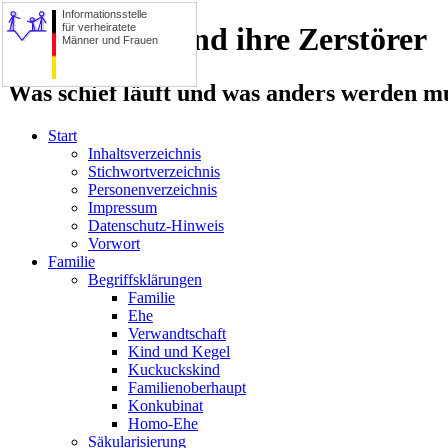
Informationsstelle
für verheiratete
Die Familie und ihre Zerstörer
Männer und Frauen
Was schief läuft und was anders werden mu
Start
Inhaltsverzeichnis
Stichwortverzeichnis
Personenverzeichnis
Impressum
Datenschutz-Hinweis
Vorwort
Familie
Begriffsklärungen
Familie
Ehe
Verwandtschaft
Kind und Kegel
Kuckuckskind
Familienoberhaupt
Konkubinat
Homo-Ehe
Säkularisierung