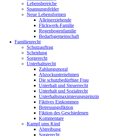
Lebensbereiche
Spannungsfelder
Neue Lebensformen
Alleinerziehende
Flickwerk-Familie
Regenbogenfamilie
Bedarfsgemeinschaft
Familienrecht
Schutzauftrag
Scheidung
Sorgerecht
Unterhaltsrecht
Zahlungsmoral
Abzockunternehmen
Die schutzbedürftige Frau
Unterhalt und Steuerrecht
Unterhalt und Sozialrecht
Unterhaltsmaximierungsprinzip
Fiktives Einkommen
Betreuungsfiktion
Fiktion des Geschiedenen
Kommentare
Kampf ums Kind
Abtreibung
Sorgerecht