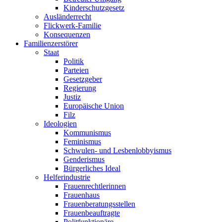
Kinderschutzgesetz
Ausländerrecht
Flickwerk-Familie
Konsequenzen
Familienzerstörer
Staat
Politik
Parteien
Gesetzgeber
Regierung
Justiz
Europäische Union
Filz
Ideologien
Kommunismus
Feminismus
Schwulen- und Lesbenlobbyismus
Genderismus
Bürgerliches Ideal
Helferindustrie
Frauenrechtlerinnen
Frauenhaus
Frauenberatungsstellen
Frauenbeauftragte
Politfunktionäre