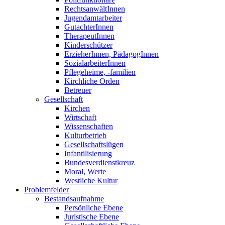
RechtsanwältInnen
Jugendamtarbeiter
GutachterInnen
TherapeutInnen
Kinderschützer
ErzieherInnen, PädagogInnen
SozialarbeiterInnen
Pflegeheime, -familien
Kirchliche Orden
Betreuer
Gesellschaft
Kirchen
Wirtschaft
Wissenschaften
Kulturbetrieb
Gesellschaftslügen
Infantilisierung
Bundesverdienstkreuz
Moral, Werte
Westliche Kultur
Problemfelder
Bestandsaufnahme
Persönliche Ebene
Juristische Ebene