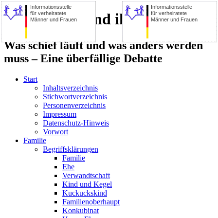
Informationsstelle
Informationsstelle
für verheiratete
für verheiratete
Die Familie und ihre Zerstörer
Männer und Frauen
Männer und Frauen
Was schief läuft und was anders werden
muss – Eine überfällige Debatte
Start
Inhaltsverzeichnis
Stichwortverzeichnis
Personenverzeichnis
Impressum
Datenschutz-Hinweis
Vorwort
Familie
Begriffsklärungen
Familie
Ehe
Verwandtschaft
Kind und Kegel
Kuckuckskind
Familienoberhaupt
Konkubinat