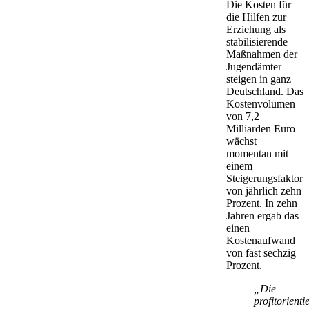
Die Kosten für
die Hilfen zur
Erziehung als
stabilisierende
Maßnahmen der
Jugendämter
steigen in ganz
Deutschland. Das
Kostenvolumen
von 7,2
Milliarden Euro
wächst
momentan mit
einem
Steigerungs­faktor
von jährlich zehn
Prozent. In zehn
Jahren ergab das
einen
Kostenaufwand
von fast sechzig
Prozent.
„Die
profitorienti