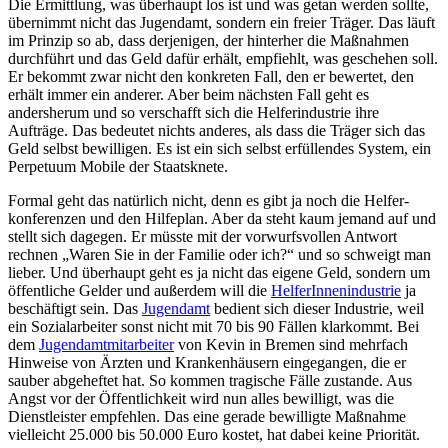
Die Ermittlung, was überhaupt los ist und was getan werden sollte,
übernimmt nicht das Jugendamt, sondern ein freier Träger. Das läuft
im Prinzip so ab, dass derjenigen, der hinterher die Maßnahmen
durchführt und das Geld dafür erhält, empfiehlt, was geschehen soll.
Er bekommt zwar nicht den konkreten Fall, den er bewertet, den
erhält immer ein anderer. Aber beim nächsten Fall geht es
andersherum und so verschafft sich die Helfer­industrie ihre
Aufträge. Das bedeutet nichts anderes, als dass die Träger sich das
Geld selbst bewilligen. Es ist ein sich selbst erfüllendes System, ein
Perpetuum Mobile der Staatsknete.
Formal geht das natürlich nicht, denn es gibt ja noch die Helfer­
konferenzen und den Hilfeplan. Aber da steht kaum jemand auf und
stellt sich dagegen. Er müsste mit der vorwurfsvollen Antwort
rechnen „Waren Sie in der Familie oder ich?“ und so schweigt man
lieber. Und überhaupt geht es ja nicht das eigene Geld, sondern um
öffentliche Gelder und außerdem will die
HelferInnen­industrie
ja
beschäftigt sein. Das
Jugendamt
bedient sich dieser Industrie, weil
ein Sozialarbeiter sonst nicht mit 70 bis 90 Fällen klarkommt. Bei
dem
Jugend­amt­mit­arbeiter
von Kevin in Bremen sind mehrfach
Hinweise von Ärzten und Kranken­häusern eingegangen, die er
sauber abgeheftet hat. So kommen tragische Fälle zustande. Aus
Angst vor der Öffentlichkeit wird nun alles bewilligt, was die
Dienstleister empfehlen. Das eine gerade bewilligte Maßnahme
vielleicht 25.000 bis 50.000 Euro kostet, hat dabei keine Priorität.