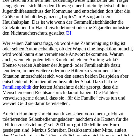
Die Geschäfts­führerinnen beziehungsweise Mitarbeiter der Träger
„engagieren“ sich über den Umweg einer Partei­mitglied­schaft im
Jugend­hilfe­aus­schuss der Kommune und entscheiden dort über die
Größe und Inhalt des ganzen „Topfes“ in Bezug auf den
Haushaltsplan. Das ist wie wenn der Gammel­fleisch­händler die
Güte­kriterien für Hackfleisch definiert oder die Zigaretten­industrie
den Nicht­raucher­schutz gestaltet.
[3]
Wer seinen Zahnarzt fragt, ob wohl eine Zahnreinigung fällig ist
oder seinen Automechaniker, ob der Wagen eine Inspektion braucht,
wird wohl kaum eine verneinende Antwort bekommen. Warum
auch, wenn ein potentieller Kunde mit einem Auftrag winkt?
Ebenso werden Anbieter der Jugend- oder Familienhilfe dazu
tendieren, immer weitere oder neue Hilfen zu verordnen. Ihre
Situation unterscheidet sich von den ersten beiden Beispielen aber
entscheidend: Familien­hilfen bezahlt der Staat. Dazu hat die
Familienpolitik
der letzten Jahrzehnte dafür gesorgt, dass die
Menschen einen Rechts­anspruch darauf haben. Die Politiker
verweisen gerne darauf, dass sie „für die Familie“ etwas tun und
wieviel Geld sie dafür bereitstellen.
Auch in Hamburg spricht man inzwischen von einem „nicht zu
tolerierenden Selbst­bedienungs­laden“ nachdem die Kosten für die
„Hilfen zur Erziehung“ seit 2001 um gut 100 Millionen Euro
gestiegen sind. Markus Schreiber, Bezirksamtsleiter Mitte, äußert
den Verdacht, dass die Träger möglicherweise nicht immer fachliche