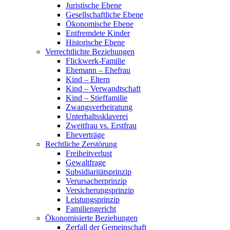
Juristische Ebene
Gesellschaftliche Ebene
Ökonomische Ebene
Entfremdete Kinder
Historische Ebene
Verrechtlichte Beziehungen
Flickwerk-Familie
Ehemann – Ehefrau
Kind – Eltern
Kind – Verwandtschaft
Kind – Stieffamilie
Zwangsverheiratung
Unterhaltssklaverei
Zweitfrau vs. Erstfrau
Eheverträge
Rechtliche Zerstörung
Freiheitverlust
Gewaltfrage
Subsidiaritätsprinzip
Verursacherprinzip
Versicherungsprinzip
Leistungsprinzip
Familiengericht
Ökonomisierte Beziehungen
Zerfall der Gemeinschaft