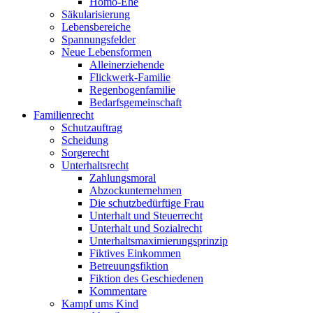
Homo-Ehe
Säkularisierung
Lebensbereiche
Spannungsfelder
Neue Lebensformen
Alleinerziehende
Flickwerk-Familie
Regenbogenfamilie
Bedarfsgemeinschaft
Familienrecht
Schutzauftrag
Scheidung
Sorgerecht
Unterhaltsrecht
Zahlungsmoral
Abzockunternehmen
Die schutzbedürftige Frau
Unterhalt und Steuerrecht
Unterhalt und Sozialrecht
Unterhaltsmaximierungsprinzip
Fiktives Einkommen
Betreuungsfiktion
Fiktion des Geschiedenen
Kommentare
Kampf ums Kind