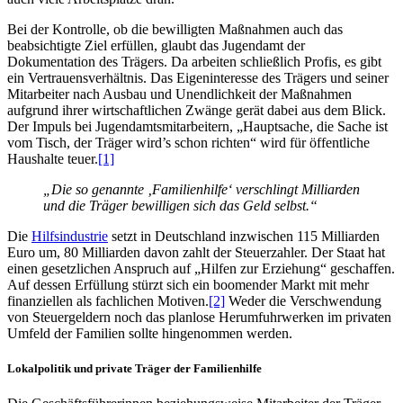
Bei der Kontrolle, ob die bewilligten Maßnahmen auch das
beabsichtigte Ziel erfüllen, glaubt das Jugendamt der
Dokumentation des Trägers. Da arbeiten schließlich Profis, es gibt
ein Vertrauens­verhältnis. Das Eigen­interesse des Trägers und seiner
Mitarbeiter nach Ausbau und Unendlichkeit der Maßnahmen
aufgrund ihrer wirtschaftlichen Zwänge gerät dabei aus dem Blick.
Der Impuls bei Jugend­amts­mit­arbeitern, „Hauptsache, die Sache ist
vom Tisch, der Träger wird’s schon richten“ wird für öffentliche
Haushalte teuer.
[1]
„Die so genannte ‚Familienhilfe‘ verschlingt Milliarden
und die Träger bewilligen sich das Geld selbst.“
Die
Hilfsindustrie
setzt in Deutschland inzwischen 115 Milliarden
Euro um, 80 Milliarden davon zahlt der Steuerzahler. Der Staat hat
einen gesetzlichen Anspruch auf „Hilfen zur Erziehung“ geschaffen.
Auf dessen Erfüllung stürzt sich ein boomender Markt mit mehr
finanziellen als fachlichen Motiven.
[2]
Weder die Verschwendung
von Steuergeldern noch das planlose Herumfuhrwerken im privaten
Umfeld der Familien sollte hingenommen werden.
Lokalpolitik und private Träger der Familienhilfe