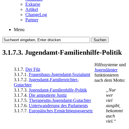
Exkurse
Artikel
ChangeLog
Partner
Menu
3.1.7.3. Jugendamt-Familienhilfe-Politik
Hilfssysteme und
3.1.7.
Der Filz
Jugendämter
3.1.7.1.
Frauenhaus-Jugendamt-Sozialamt
funktionieren
3.1.7.2.
Jugendamt-Familienrichter-
nach dem Motto:
Gutachter
3.1.7.3.
Jugendamt-Familienhilfe-Politik
„Nur
3.1.7.4.
Die amputierte Justiz
wer
3.1.7.5.
Therapeutin-Jugendamt-Gutachter
viel
3.1.7.6.
Unterwanderung des Parlaments
ausgibt,
3.1.7.7.
Europäisches Ermächtigungsgesetz
bekommt
auch
viel.“