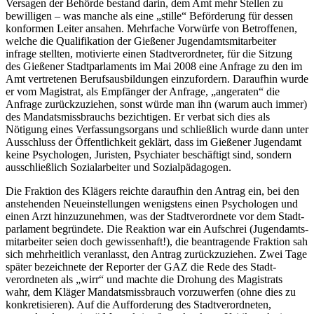
Versagen der Behörde bestand darin, dem Amt mehr Stellen zu
bewilligen – was manche als eine „stille“ Beförderung für dessen
konformen Leiter ansahen. Mehrfache Vorwürfe von Betroffenen,
welche die Qualifikation der Gießener Jugend­amts­mit­arbeiter
infrage stellten, motivierte einen Stadt­verordneter, für die Sitzung
des Gießener Stadtparlaments im Mai 2008 eine Anfrage zu den im
Amt vertretenen Berufs­aus­bildungen einzufordern. Daraufhin wurde
er vom Magistrat, als Empfänger der Anfrage, „angeraten“ die
Anfrage zurückzuziehen, sonst würde man ihn (warum auch immer)
des Mandats­missbrauchs bezichtigen. Er verbat sich dies als
Nötigung eines Verfassungs­organs und schließlich wurde dann unter
Ausschluss der Öffentlichkeit geklärt, dass im Gießener Jugendamt
keine Psychologen, Juristen, Psychiater beschäftigt sind, sondern
ausschließlich Sozial­arbeiter und Sozial­pädagogen.
Die Fraktion des Klägers reichte daraufhin den Antrag ein, bei den
anstehenden Neu­eins­tellungen wenigstens einen Psychologen und
einen Arzt hinzuzunehmen, was der Stadt­verordnete vor dem Stadt­
parlament begründete. Die Reaktion war ein Aufschrei (Jugend­amts­
mit­arbeiter seien doch gewissenhaft!), die beantragende Fraktion sah
sich mehrheitlich veranlasst, den Antrag zurückzuziehen. Zwei Tage
später bezeichnete der Reporter der GAZ die Rede des Stadt­
verordneten als „wirr“ und machte die Drohung des Magistrats
wahr, dem Kläger Mandats­missbrauch vorzuwerfen (ohne dies zu
konkretisieren). Auf die Aufforderung des Stadtverordneten,