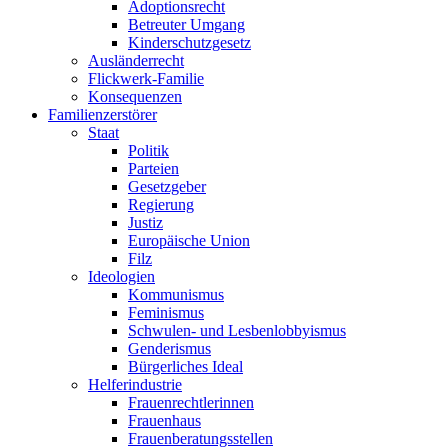
Adoptionsrecht
Betreuter Umgang
Kinderschutzgesetz
Ausländerrecht
Flickwerk-Familie
Konsequenzen
Familienzerstörer
Staat
Politik
Parteien
Gesetzgeber
Regierung
Justiz
Europäische Union
Filz
Ideologien
Kommunismus
Feminismus
Schwulen- und Lesbenlobbyismus
Genderismus
Bürgerliches Ideal
Helferindustrie
Frauenrechtlerinnen
Frauenhaus
Frauenberatungsstellen