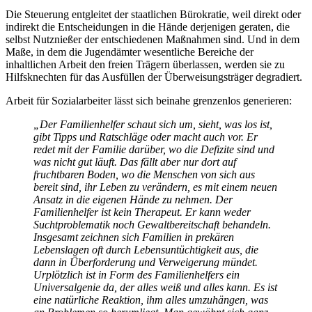
Die Steuerung entgleitet der staatlichen Bürokratie, weil direkt oder
indirekt die Entscheidungen in die Hände derjenigen geraten, die
selbst Nutznießer der entschiedenen Maßnahmen sind. Und in dem
Maße, in dem die Jugendämter wesentliche Bereiche der
inhaltlichen Arbeit den freien Trägern überlassen, werden sie zu
Hilfs­knechten für das Ausfüllen der Über­weisungs­träger degradiert.
Arbeit für Sozial­arbeiter lässt sich beinahe grenzenlos generieren:
„Der Familien­helfer schaut sich um, sieht, was los ist,
gibt Tipps und Ratschläge oder macht auch vor. Er
redet mit der Familie darüber, wo die Defizite sind und
was nicht gut läuft. Das fällt aber nur dort auf
fruchtbaren Boden, wo die Menschen von sich aus
bereit sind, ihr Leben zu verändern, es mit einem neuen
Ansatz in die eigenen Hände zu nehmen. Der
Familienhelfer ist kein Therapeut. Er kann weder
Sucht­problematik noch Gewalt­bereit­schaft behandeln.
Insgesamt zeichnen sich Familien in prekären
Lebenslagen oft durch Lebens­un­tüchtigkeit aus, die
dann in Überforderung und Verweigerung mündet.
Urplötzlich ist in Form des Familien­helfers ein
Universalgenie da, der alles weiß und alles kann. Es ist
eine natürliche Reaktion, ihm alles umzuhängen, was