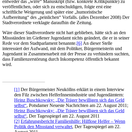
entweder das „wirre“ Manuskript (bzw. konkrete Kritikpunkte) zu
veröffentlichen, oder sich zu entschuldigen, folgte erst eine
schriftliche Weigerung und später eine „humoristische
Aufbereitung“ des „peinlichen“ Vorfalls. (alles Dezember 2008) Der
Stadtverordnete verklagte daraufhin die Zeitung.
Wäre dieser Stadtverordnete nicht hart geblieben, hätte sich an den
Missständen im Gießener Jugendamt nichts geändert, die er in seiner
Rede vor dem Stadt­parlament benannte.
[6]
An dieser Stelle
interessiert der Aufwand, mit dem Politiker, Bürgermeisterin und
Jugendamt in Zusammenarbeit mit der Presse zu verhindern suchten,
dass Familien­zerstörung durch Inkompetenz öffentlich bekannt
wird.
[1]
Der Bürgermeister Neuköllns erklärt in einem Interview
den Filz zwischen HelferInnen­industrie und Jugendämtern:
Heinz Buschkowsky: „Die Träger bewilligen sich das Geld
selbst“
, Potsdamer Neueste Nachrichten am 22. August 2011;
Heinz Buschkowsky: „Die Träger bewilligen sich das Geld
selbst“
, Der Tagesspiegel am 22. August 2011
[2]
Erfahrungsbericht Familienhilfe: Hilflose Helfer – Wenn
Politik den Missstand verwaltet
, Der Tagesspiegel am 22.
August 2011