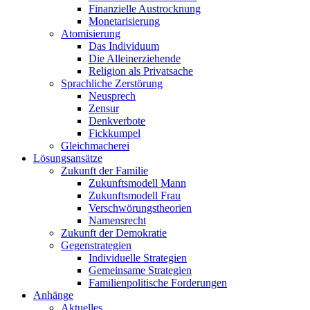
Finanzielle Austrocknung
Monetarisierung
Atomisierung
Das Individuum
Die Alleinerziehende
Religion als Privatsache
Sprachliche Zerstörung
Neusprech
Zensur
Denkverbote
Fickkumpel
Gleichmacherei
Lösungsansätze
Zukunft der Familie
Zukunftsmodell Mann
Zukunftsmodell Frau
Verschwörungstheorien
Namensrecht
Zukunft der Demokratie
Gegenstrategien
Individuelle Strategien
Gemeinsame Strategien
Familienpolitische Forderungen
Anhänge
Aktuelles