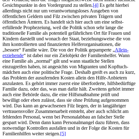
Gesichtspunkte in den Vordergrund zu stellen.
[4]
Es geht hierbei
allerdings nicht nur um verantwortungs­loses Ausgeben von
öffentlichen Geldern und Filz zwischen privaten Trägern und
öffentlichen Ämtern. Es handelt sich hier auch um eine selbst­
erfüllende Prophezeiung, weil die Politik schon sehr lange die
traditionelle Familie als potentiell gefährlichen Ort für Frauen und
Kindern darstellt und wonach der Staat, beziehungsweise die von
ihm kontrollierten und finanzierten Helfer­organisationen, die
„bessere“ Familie wäre. Die von der Politik gepamperte „
Allein­
erziehende
“ ist dabei nur ein Zielobjekt der Familienhelfer. Wann
eine Familie als „normal“ gilt und wann staatliche Stellen
einzugreifen haben, ist angesichts von Migranten und Kopftuch­
mädchen auch eine politische Frage. Deshalb greift es auch zu kurz,
das Problem der ausufernden Kosten allein den Hilfe-Anbietern
anzulasten. Es gehört immer zuerst eine überforderte, hilfs­bedürftige
Familie dazu, oder das, was man dafür hält. Zweitens gehört immer
auch eine Behörde dazu, die eine Hilfs­maß­nahme prüft und
bewilligt oder eben zulässt, dass sie ohne Prüfung aufgenommen
wird. Das kann an gewachsenen Filz liegen, der in lang­jähriger
vertrauens­voller Zusammen­arbeit entsteht, aber auch schlicht am
fehlenden Personal, wenn bei Personalabbau an falscher Stelle
gespart wird. Denn dann kann Personal­mangel dazu führen, dass
notwendige Kontrollen ausfallen und in der Folge die Kosten für
Familien­hilfen weiter steigen.
[5]