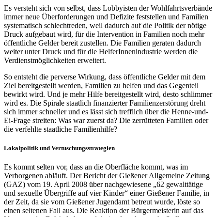
Es versteht sich von selbst, dass Lobbyisten der Wohlfahrts­verbände
immer neue Über­forderungen und Defizite feststellen und Familien
systematisch schlechtreden, weil dadurch auf die Politik der nötige
Druck aufgebaut wird, für die Intervention in Familien noch mehr
öffentliche Gelder bereit zustellen. Die Familien geraten dadurch
weiter unter Druck und für die HelferInnen­industrie werden die
Verdienst­möglich­keiten erweitert.
So entsteht die perverse Wirkung, dass öffentliche Gelder mit dem
Ziel bereitgestellt werden, Familien zu helfen und das Gegenteil
bewirkt wird. Und je mehr Hilfe bereitgestellt wird, desto schlimmer
wird es. Die Spirale staatlich finanzierter Familien­zerstörung dreht
sich immer schneller und es lässt sich trefflich über die Henne-und-
Ei-Frage streiten: Was war zuerst da? Die zerrütteten Familien oder
die verfehlte staatliche Familienhilfe?
Lokalpolitik und Vertuschungsstrategien
Es kommt selten vor, dass an die Oberfläche kommt, was im
Verborgenen abläuft. Der Bericht der Gießener Allgemeine Zeitung
(GAZ) vom 19. April 2008 über nachgewiesene „62 gewalt­tätige
und sexuelle Übergriffe auf vier Kinder“ einer Gießener Familie, in
der Zeit, da sie vom Gießener Jugendamt betreut wurde, löste so
einen seltenen Fall aus. Die Reaktion der Bürgermeisterin auf das