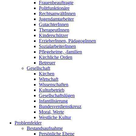
Frauenbeauftragte
Politfunktionäre
RechtsanwältInnen
Jugendamtarbeiter
GutachterInnen
TherapeutInnen
Kinderschützer
ErzieherInnen, PädagogInnen
SozialarbeiterInnen
Pflegeheime, -familien
Kirchliche Orden
Betreuer
Gesellschaft
Kirchen
Wirtschaft
Wissenschaften
Kulturbetrieb
Gesellschaftslügen
Infantilisierung
Bundesverdienstkreuz
Moral, Werte
Westliche Kultur
Problemfelder
Bestandsaufnahme
Persönliche Ebene