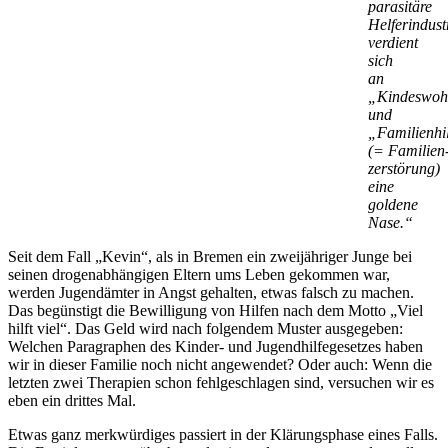
parasitäre
Helferindust
verdient
sich
an
„Kindeswoh
und
„Familienhi
(= Familien
zerstörung)
eine
goldene
Nase.“
Seit dem Fall „Kevin“, als in Bremen ein zweijähriger Junge bei
seinen drogen­abhängigen Eltern ums Leben gekommen war,
werden Jugendämter in Angst gehalten, etwas falsch zu machen.
Das begünstigt die Bewilligung von Hilfen nach dem Motto „Viel
hilft viel“. Das Geld wird nach folgendem Muster ausgegeben:
Welchen Paragraphen des Kinder- und Jugend­hilfe­gesetzes haben
wir in dieser Familie noch nicht angewendet? Oder auch: Wenn die
letzten zwei Therapien schon fehlgeschlagen sind, versuchen wir es
eben ein drittes Mal.
Etwas ganz merkwürdiges passiert in der Klärungs­phase eines Falls.