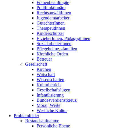
Frauenbeauftragte
Politfunktionäre
RechtsanwältInnen
Jugendamtarbeiter
GutachterInnen
TherapeutInnen
Kinderschützer
ErzieherInnen, PädagogInnen
SozialarbeiterInnen
Pflegeheime, -familien
Kirchliche Orden
Betreuer
Gesellschaft
Kirchen
Wirtschaft
Wissenschaften
Kulturbetrieb
Gesellschaftslügen
Infantilisierung
Bundesverdienstkreuz
Moral, Werte
Westliche Kultur
Problemfelder
Bestandsaufnahme
Persönliche Ebene