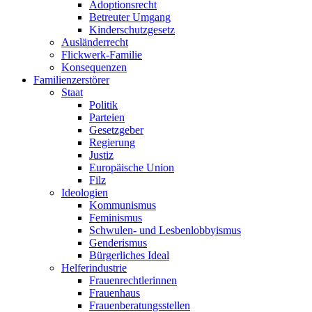
Adoptionsrecht
Betreuter Umgang
Kinderschutzgesetz
Ausländerrecht
Flickwerk-Familie
Konsequenzen
Familienzerstörer
Staat
Politik
Parteien
Gesetzgeber
Regierung
Justiz
Europäische Union
Filz
Ideologien
Kommunismus
Feminismus
Schwulen- und Lesbenlobbyismus
Genderismus
Bürgerliches Ideal
Helferindustrie
Frauenrechtlerinnen
Frauenhaus
Frauenberatungsstellen