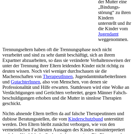
der Mutter eine
„Bindungs­
störung“ zu ihren
Kindern
unterstellt und ihr
die Kinder vom
Jugendamt
weggenommen.
Trennungs­eltern haben oft die Trennungs­phase noch nicht
verarbeitet und sind zu sehr damit beschäftigt, sich an ihrem
Expartner abzuarbeiten, so dass sie veränderte Verhaltens­weisen der
unter der Trennung ihrer Eltern leidenden Kinder nicht richtig zu
deuten wissen. Noch viel weniger durchschauen sie die
Machenschaften von
TherapeutInnen
, Jugend­amt­mit­arbeiterInnen
und
GutachterInnen
, also von Menschen, von denen sie
Professionalität und Hilfe erwarten. Stattdessen wird eine Wolke an
Verdächtigungen und Gerüchten verbreitet, gegen Männer Falsch­
beschuldigungen erhoben und die Mutter in sinnlose Therapien
geschickt.
Nichts ahnende Eltern treffen da auf falsche Therapeutinnen und
dubiose Beratungs­stellen, die vom
Kinder­schutz­bund
unterstützt
werden. Den Eltern bleibt zunächst verborgen, wie von den
vermeintlichen Fachleuten Aussagen des Kindes missinterpretiert