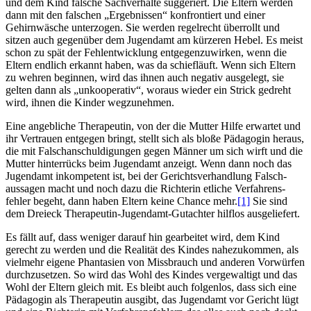
und dem Kind falsche Sachverhalte suggeriert. Die Eltern werden
dann mit den falschen „Ergebnissen“ konfrontiert und einer
Gehirnwäsche unterzogen. Sie werden regelrecht überrollt und
sitzen auch gegenüber dem Jugendamt am kürzeren Hebel. Es meist
schon zu spät der Fehlentwicklung entgegenzuwirken, wenn die
Eltern endlich erkannt haben, was da schiefläuft. Wenn sich Eltern
zu wehren beginnen, wird das ihnen auch negativ ausgelegt, sie
gelten dann als „unkooperativ“, woraus wieder ein Strick gedreht
wird, ihnen die Kinder wegzunehmen.
Eine angebliche Therapeutin, von der die Mutter Hilfe erwartet und
ihr Vertrauen entgegen bringt, stellt sich als bloße Pädagogin heraus,
die mit Falsch­anschuldigungen gegen Männer um sich wirft und die
Mutter hinterrücks beim Jugendamt anzeigt. Wenn dann noch das
Jugendamt inkompetent ist, bei der Gerichts­verhandlung Falsch­
aussagen macht und noch dazu die Richterin etliche Verfahrens­
fehler begeht, dann haben Eltern keine Chance mehr.
[1]
Sie sind
dem Dreieck Therapeutin-Jugendamt-Gutachter hilflos ausgeliefert.
Es fällt auf, dass weniger darauf hin gearbeitet wird, dem Kind
gerecht zu werden und die Realität des Kindes nahezukommen, als
vielmehr eigene Phantasien von Missbrauch und anderen Vorwürfen
durchzusetzen. So wird das Wohl des Kindes vergewaltigt und das
Wohl der Eltern gleich mit. Es bleibt auch folgenlos, dass sich eine
Pädagogin als Therapeutin ausgibt, das Jugendamt vor Gericht lügt