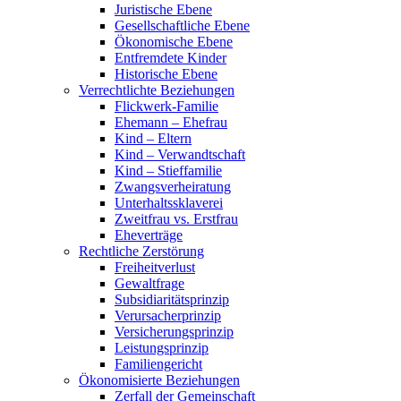
Juristische Ebene
Gesellschaftliche Ebene
Ökonomische Ebene
Entfremdete Kinder
Historische Ebene
Verrechtlichte Beziehungen
Flickwerk-Familie
Ehemann – Ehefrau
Kind – Eltern
Kind – Verwandtschaft
Kind – Stieffamilie
Zwangsverheiratung
Unterhaltssklaverei
Zweitfrau vs. Erstfrau
Eheverträge
Rechtliche Zerstörung
Freiheitverlust
Gewaltfrage
Subsidiaritätsprinzip
Verursacherprinzip
Versicherungsprinzip
Leistungsprinzip
Familiengericht
Ökonomisierte Beziehungen
Zerfall der Gemeinschaft