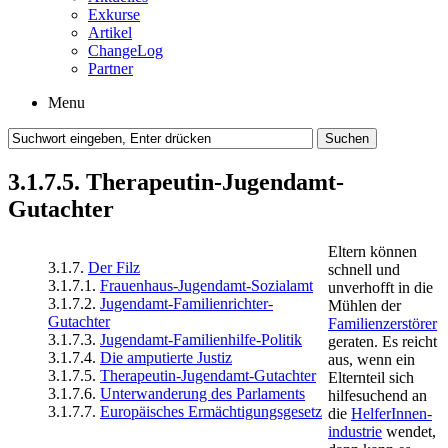
Exkurse
Artikel
ChangeLog
Partner
Menu
3.1.7.5. Therapeutin-Jugendamt-
Gutachter
Eltern können
3.1.7.
Der Filz
schnell und
3.1.7.1.
Frauenhaus-Jugendamt-Sozialamt
unverhofft in die
3.1.7.2.
Jugendamt-Familienrichter-
Mühlen der
Gutachter
Familien­zerstörer
3.1.7.3.
Jugendamt-Familienhilfe-Politik
geraten. Es reicht
3.1.7.4.
Die amputierte Justiz
aus, wenn ein
3.1.7.5.
Therapeutin-Jugendamt-Gutachter
Elternteil sich
3.1.7.6.
Unterwanderung des Parlaments
hilfesuchend an
3.1.7.7.
Europäisches Ermächtigungsgesetz
die
HelferInnen­
industrie
wendet,