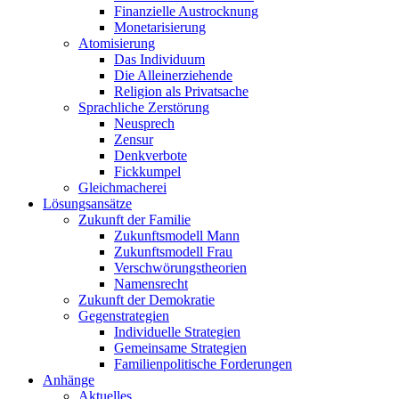
Finanzielle Austrocknung
Monetarisierung
Atomisierung
Das Individuum
Die Alleinerziehende
Religion als Privatsache
Sprachliche Zerstörung
Neusprech
Zensur
Denkverbote
Fickkumpel
Gleichmacherei
Lösungsansätze
Zukunft der Familie
Zukunftsmodell Mann
Zukunftsmodell Frau
Verschwörungstheorien
Namensrecht
Zukunft der Demokratie
Gegenstrategien
Individuelle Strategien
Gemeinsame Strategien
Familienpolitische Forderungen
Anhänge
Aktuelles