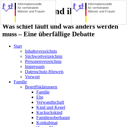
Informationsstelle
Informationsstelle
für verheiratete
für verheiratete
Die Familie und ihre Zerstörer
Männer und Frauen
Männer und Frauen
Was schief läuft und was anders werden
muss – Eine überfällige Debatte
Start
Inhaltsverzeichnis
Stichwortverzeichnis
Personenverzeichnis
Impressum
Datenschutz-Hinweis
Vorwort
Familie
Begriffsklärungen
Familie
Ehe
Verwandtschaft
Kind und Kegel
Kuckuckskind
Familienoberhaupt
Konkubinat