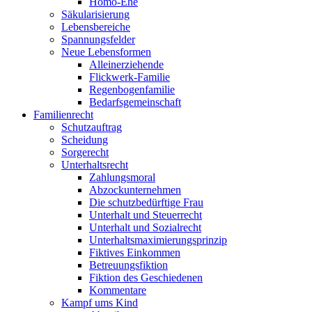
Homo-Ehe
Säkularisierung
Lebensbereiche
Spannungsfelder
Neue Lebensformen
Alleinerziehende
Flickwerk-Familie
Regenbogenfamilie
Bedarfsgemeinschaft
Familienrecht
Schutzauftrag
Scheidung
Sorgerecht
Unterhaltsrecht
Zahlungsmoral
Abzockunternehmen
Die schutzbedürftige Frau
Unterhalt und Steuerrecht
Unterhalt und Sozialrecht
Unterhaltsmaximierungsprinzip
Fiktives Einkommen
Betreuungsfiktion
Fiktion des Geschiedenen
Kommentare
Kampf ums Kind